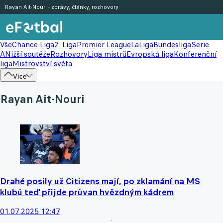
Rayan Ait-Nouri - zprávy, články, rozhovory
Vše
Chance Liga
2. Liga
Premier League
LaLiga
Bundesliga
Serie
A
Nižší soutěže
Rozhovory
Liga mistrů
Evropská liga
Konferenční
liga
Mistrovství světa
Více
Rayan Ait-Nouri
Drahé posily už Citizens mají, po zklamání na MS
klubů teď přijde průvan hvězdným kádrem
01.07.2025 12:47