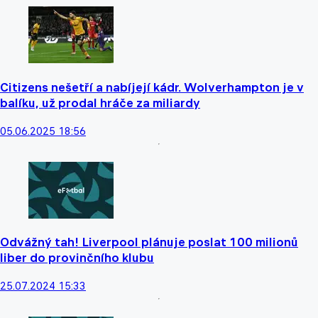
Citizens nešetří a nabíjejí kádr. Wolverhampton je v
balíku, už prodal hráče za miliardy
05.06.2025 18:56
Odvážný tah! Liverpool plánuje poslat 100 milionů
liber do provinčního klubu
25.07.2024 15:33