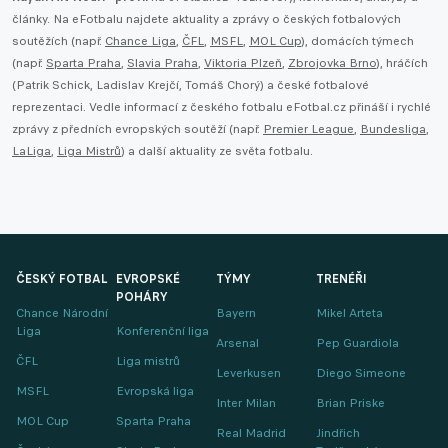
články. Na eFotbalu najdete aktuality a zprávy o českých fotbalových
soutěžích (např.
Chance Liga
,
ČFL
,
MSFL
,
MOL Cup
), domácích týmech
(např.
Sparta Praha
,
Slavia Praha
,
Viktoria Plzeň
,
Zbrojovka Brno
), hráčích
(Patrik Schick, Ladislav Krejčí, Tomáš Chorý) a české fotbalové
reprezentaci. Vedle informací z českého fotbalu eFotbal.cz přináší i rychlé
zprávy z předních evropských soutěží (např.
Premier League
,
Bundesliga
,
LaLiga
,
Liga Mistrů
) a další aktuality ze světa fotbalu.
ČESKÝ FOTBAL
EVROPSKÉ
TÝMY
TRENÉŘI
POHÁRY
Chance Národní
Bayern
Mikel Arteta
Liga
Konferenční liga
Arsenal
Pep Guardiola
ČFL
Liga mistrů
Leverkusen
Diego Simeone
MSFL
Evropská liga
Inter Milan
Brian Priske
MOL Cup
Sparta Praha
Real Madrid
Jindřich