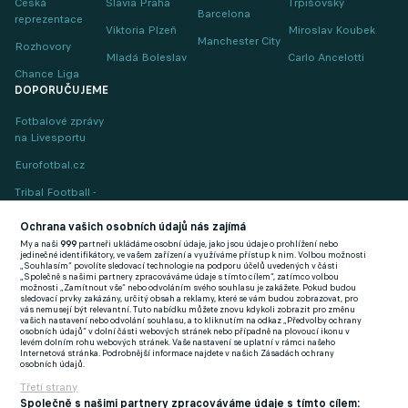
Česká
Slavia Praha
Trpišovský
Barcelona
reprezentace
Viktoria Plzeň
Miroslav Koubek
Manchester City
Rozhovory
Mladá Boleslav
Carlo Ancelotti
Chance Liga
DOPORUČUJEME
Fotbalové zprávy
na Livesportu
Eurofotbal.cz
Tribal Football -
Football News
(EN)
Ochrana vašich osobních údajů nás zajímá
My a naši
999
partneři ukládáme osobní údaje, jako jsou údaje o prohlížení nebo
FlashFutbal (SK)
jedinečné identifikátory, ve vašem zařízení a využíváme přístup k nim. Volbou možnosti
„Souhlasím“ povolíte sledovací technologie na podporu účelů uvedených v části
„Společně s našimi partnery zpracováváme údaje s tímto cílem“, zatímco volbou
Tenisportal.cz
možnosti „Zamítnout vše“ nebo odvoláním svého souhlasu je zakážete. Pokud budou
sledovací prvky zakázány, určitý obsah a reklamy, které se vám budou zobrazovat, pro
Tenisové zprávy
vás nemusejí být relevantní. Tuto nabídku můžete znovu kdykoli zobrazit pro změnu
vašich nastavení nebo odvolání souhlasu, a to kliknutím na odkaz „Předvolby ochrany
na Livesportu
osobních údajů“ v dolní části webových stránek nebo případně na plovoucí ikonu v
levém dolním rohu webových stránek. Vaše nastavení se uplatní v rámci našeho
Internetová stránka. Podrobnější informace najdete v našich Zásadách ochrany
osobních údajů.
Třetí strany
Společně s našimi partnery zpracováváme údaje s tímto cílem: