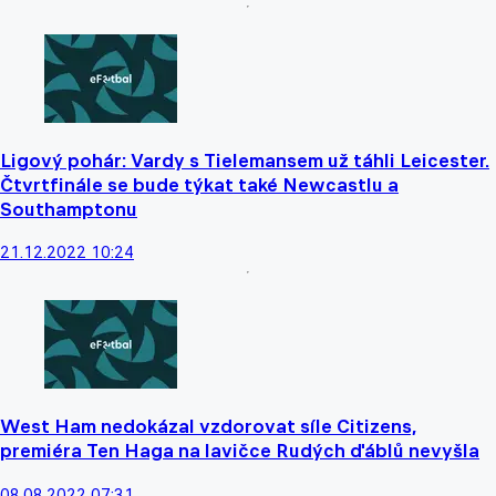
Ligový pohár: Vardy s Tielemansem už táhli Leicester.
Čtvrtfinále se bude týkat také Newcastlu a
Southamptonu
21.12.2022 10:24
West Ham nedokázal vzdorovat síle Citizens,
premiéra Ten Haga na lavičce Rudých ďáblů nevyšla
08.08.2022 07:31