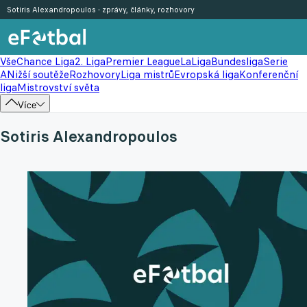
Sotiris Alexandropoulos - zprávy, články, rozhovory
Vše
Chance Liga
2. Liga
Premier League
LaLiga
Bundesliga
Serie
A
Nižší soutěže
Rozhovory
Liga mistrů
Evropská liga
Konferenční
liga
Mistrovství světa
Více
Sotiris Alexandropoulos