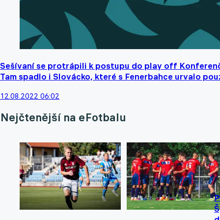
Sešívaní se protrápili k postupu do play off Konferenčn
Tam spadlo i Slovácko, které s Fenerbahce urvalo pou
12.08.2022 06:02
Nejčtenější na eFotbalu
P
Š
d