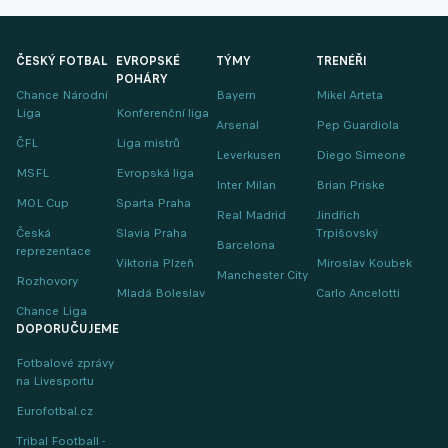
ČESKÝ FOTBAL
EVROPSKÉ
TÝMY
TRENÉŘI
POHÁRY
Chance Národní
Bayern
Mikel Arteta
Liga
Konferenční liga
Arsenal
Pep Guardiola
ČFL
Liga mistrů
Leverkusen
Diego Simeone
MSFL
Evropská liga
Inter Milan
Brian Priske
MOL Cup
Sparta Praha
Real Madrid
Jindřich
Česká
Slavia Praha
Trpišovský
Barcelona
reprezentace
Viktoria Plzeň
Miroslav Koubek
Manchester City
Rozhovory
Mladá Boleslav
Carlo Ancelotti
Chance Liga
DOPORUČUJEME
Fotbalové zprávy
na Livesportu
Eurofotbal.cz
Tribal Football -