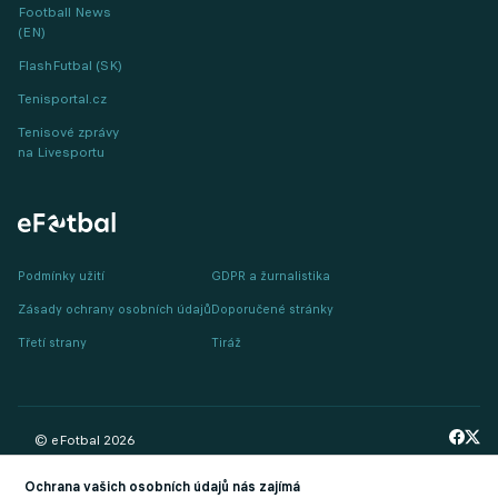
Football News
(EN)
FlashFutbal (SK)
Tenisportal.cz
Tenisové zprávy
na Livesportu
Podmínky užití
GDPR a žurnalistika
Zásady ochrany osobních údajů
Doporučené stránky
Třetí strany
Tiráž
© eFotbal
2026
Ochrana vašich osobních údajů nás zajímá