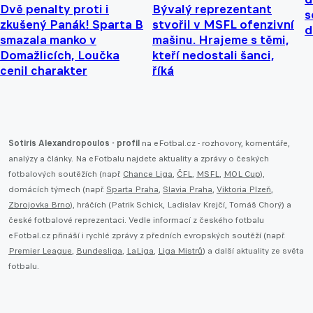
Dvě penalty proti i
Bývalý reprezentant
s
zkušený Panák! Sparta B
stvořil v MSFL ofenzivní
d
smazala manko v
mašinu. Hrajeme s těmi,
Domažlicích, Loučka
kteří nedostali šanci,
cenil charakter
říká
Sotiris Alexandropoulos - profil
na eFotbal.cz - rozhovory, komentáře,
analýzy a články. Na eFotbalu najdete aktuality a zprávy o českých
fotbalových soutěžích (např.
Chance Liga
,
ČFL
,
MSFL
,
MOL Cup
),
domácích týmech (např.
Sparta Praha
,
Slavia Praha
,
Viktoria Plzeň
,
Zbrojovka Brno
), hráčích (Patrik Schick, Ladislav Krejčí, Tomáš Chorý) a
české fotbalové reprezentaci. Vedle informací z českého fotbalu
eFotbal.cz přináší i rychlé zprávy z předních evropských soutěží (např.
Premier League
,
Bundesliga
,
LaLiga
,
Liga Mistrů
) a další aktuality ze světa
fotbalu.