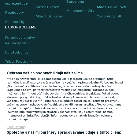
Barcelona
reprezentace
Viktoria Plzeň
Miroslav Koubek
Manchester City
Rozhovory
Mladá Boleslav
Carlo Ancelotti
Chance Liga
DOPORUČUJEME
Fotbalové zprávy
na Livesportu
Eurofotbal.cz
Tribal Football -
Football News
(EN)
Ochrana vašich osobních údajů nás zajímá
My a naši
999
partneři ukládáme osobní údaje, jako jsou údaje o prohlížení nebo
FlashFutbal (SK)
jedinečné identifikátory, ve vašem zařízení a využíváme přístup k nim. Volbou možnosti
„Souhlasím“ povolíte sledovací technologie na podporu účelů uvedených v části
„Společně s našimi partnery zpracováváme údaje s tímto cílem“, zatímco volbou
Tenisportal.cz
možnosti „Zamítnout vše“ nebo odvoláním svého souhlasu je zakážete. Pokud budou
sledovací prvky zakázány, určitý obsah a reklamy, které se vám budou zobrazovat, pro
Tenisové zprávy
vás nemusejí být relevantní. Tuto nabídku můžete znovu kdykoli zobrazit pro změnu
vašich nastavení nebo odvolání souhlasu, a to kliknutím na odkaz „Předvolby ochrany
na Livesportu
osobních údajů“ v dolní části webových stránek nebo případně na plovoucí ikonu v
levém dolním rohu webových stránek. Vaše nastavení se uplatní v rámci našeho
Internetová stránka. Podrobnější informace najdete v našich Zásadách ochrany
osobních údajů.
Třetí strany
Společně s našimi partnery zpracováváme údaje s tímto cílem: