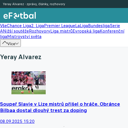
Yeray Alvarez - zprávy, články, rozhovory
Vše
Chance Liga
2. Liga
Premier League
LaLiga
Bundesliga
Serie
A
Nižší soutěže
Rozhovory
Liga mistrů
Evropská liga
Konferenční
liga
Mistrovství světa
Více
Yeray Alvarez
Soupeř Slavie v Lize mistrů přišel o hráče. Obránce
Bilbaa dostal dlouhý trest za doping
08.09.2025 15:20