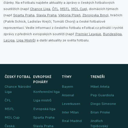
články. Na eFotbalu najdete aktuality a zprávy o českých fotbalových
soutěžích (např.
Chance Liga
,
ČFL
,
MSFL
,
MOL Cup
), domácích týmech
(např.
Sparta Praha
,
Slavia Praha
,
Viktoria Plzeň
,
Zbrojovka Brno
), hráčích
(Patrik Schick, Ladislav Krejčí, Tomáš Chorý) a české fotbalové
reprezentaci. Vedle informací z českého fotbalu eFotbal.cz přináší i rychlé
zprávy z předních evropských soutěží (např.
Premier League
,
Bundesliga
,
LaLiga
,
Liga Mistrů
) a další aktuality ze světa fotbalu.
ČESKÝ FOTBAL
EVROPSKÉ
TÝMY
TRENÉŘI
POHÁRY
Chance Národní
Bayern
Mikel Arteta
Liga
Konferenční liga
Arsenal
Pep Guardiola
ČFL
Liga mistrů
Leverkusen
Diego Simeone
MSFL
Evropská liga
Inter Milan
Brian Priske
MOL Cup
Sparta Praha
Real Madrid
Jindřich
Česká
Slavia Praha
Trpišovský