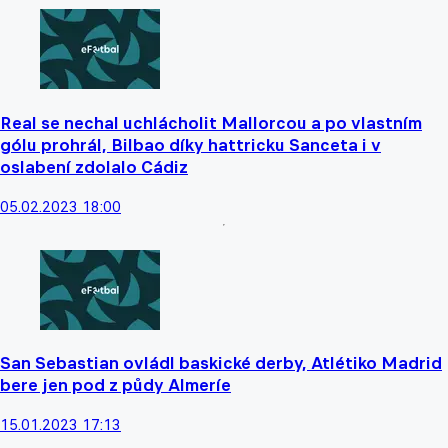
Real se nechal uchlácholit Mallorcou a po vlastním
gólu prohrál, Bilbao díky hattricku Sanceta i v
oslabení zdolalo Cádiz
05.02.2023 18:00
San Sebastian ovládl baskické derby, Atlétiko Madrid
bere jen pod z půdy Almeríe
15.01.2023 17:13