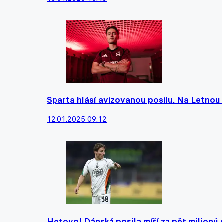
Sparta hlásí avizovanou posilu. Na Letnou
12.01.2025 09:12
Hotovo! Dánská posila míří za pět milionů 