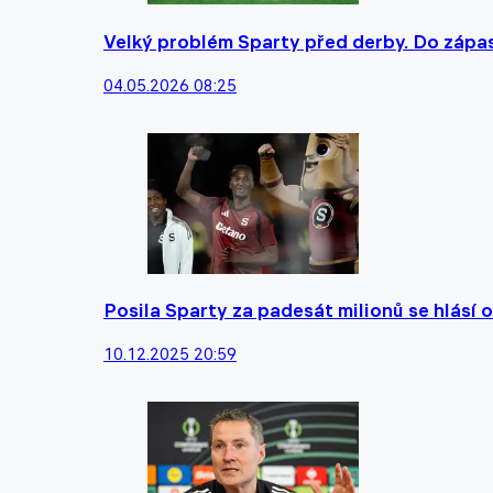
Velký problém Sparty před derby. Do zápa
04.05.2026 08:25
Posila Sparty za padesát milionů se hlásí 
10.12.2025 20:59