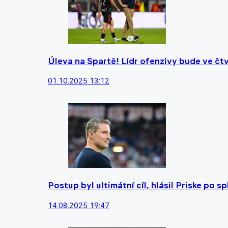
Úleva na Spartě! Lídr ofenzivy bude ve čtv
01.10.2025 13:12
Postup byl ultimátní cíl, hlásil Priske po
14.08.2025 19:47