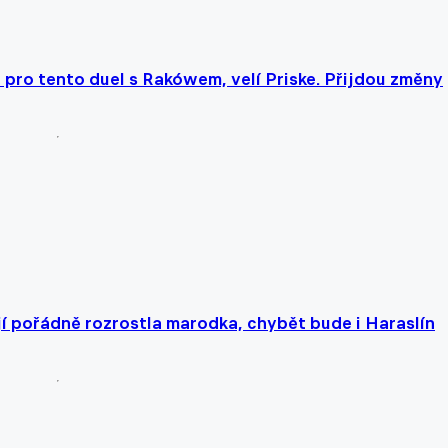
i pro tento duel s Rakówem, velí Priske. Přijdou změny
jí pořádně rozrostla marodka, chybět bude i Haraslín