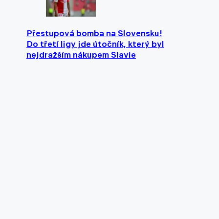
Přestupová bomba na Slovensku!
Do třetí ligy jde útočník, který byl
nejdražším nákupem Slavie