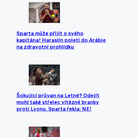
Sparta může přijít o svého
kapitána! Haraslín poletí do Arábie
na zdravotní prohlídku
Šokující průvan na Letné? Odejít
mohl také střelec vítězné branky
proti Lyonu. Sparta řekla: NE!