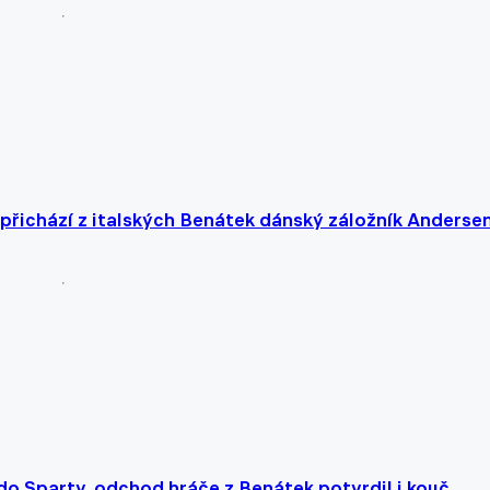
 přichází z italských Benátek dánský záložník Anderse
do Sparty, odchod hráče z Benátek potvrdil i kouč