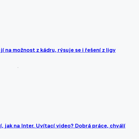
jí na možnost z kádru, rýsuje se i řešení z ligy
, jak na Inter. Uvítací video? Dobrá práce, chválí