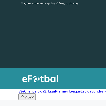
Magnus Andersen - zprávy, články, rozhovory
Vše
Chance Liga
2. Liga
Premier League
LaLiga
Bundesli
Více