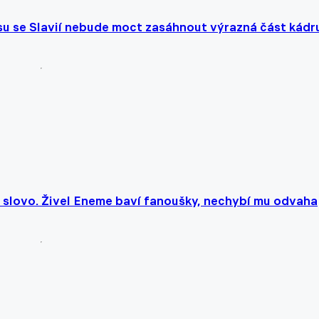
su se Slavií nebude moct zasáhnout výrazná část kádr
o slovo. Živel Eneme baví fanoušky, nechybí mu odvaha