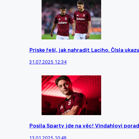
Priske řeší, jak nahradit Laciho. Čísla ukazu
31.07.2025 12:34
Posila Sparty jde na věc! Vindahlovi poradí
13.01.2025 10:48