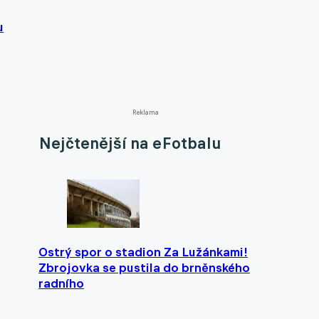
u
Reklama
Nejčtenější na eFotbalu
Ostrý spor o stadion Za Lužánkami!
Zbrojovka se pustila do brněnského
radního