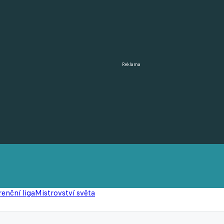
Reklama
enční liga
Mistrovství světa