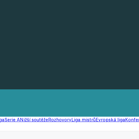
ga
Serie A
Nižší soutěže
Rozhovory
Liga mistrů
Evropská liga
Konfer