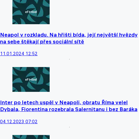
Neapol v rozkladu. Na hřišti bída, její největší hvězdy
na sebe štěkají přes sociální sítě
11.01.2024 12:52
Inter po letech uspěl v Neapoli, obratu Říma velel
Dybala, Fiorentina rozebrala Salernitanu i bez Baráka
04.12.2023 07:02