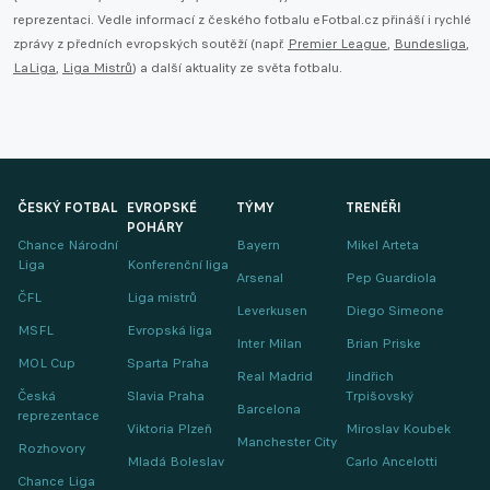
reprezentaci. Vedle informací z českého fotbalu eFotbal.cz přináší i rychlé
zprávy z předních evropských soutěží (např.
Premier League
,
Bundesliga
,
LaLiga
,
Liga Mistrů
) a další aktuality ze světa fotbalu.
ČESKÝ FOTBAL
EVROPSKÉ
TÝMY
TRENÉŘI
POHÁRY
Chance Národní
Bayern
Mikel Arteta
Liga
Konferenční liga
Arsenal
Pep Guardiola
ČFL
Liga mistrů
Leverkusen
Diego Simeone
MSFL
Evropská liga
Inter Milan
Brian Priske
MOL Cup
Sparta Praha
Real Madrid
Jindřich
Česká
Slavia Praha
Trpišovský
Barcelona
reprezentace
Viktoria Plzeň
Miroslav Koubek
Manchester City
Rozhovory
Mladá Boleslav
Carlo Ancelotti
Chance Liga