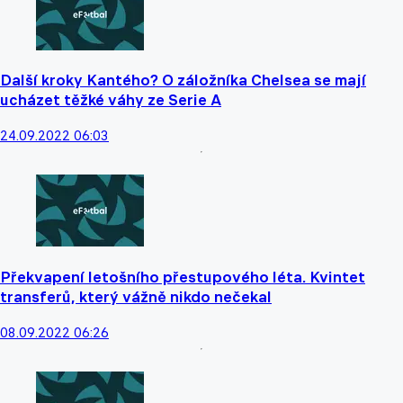
Další kroky Kantého? O záložníka Chelsea se mají
ucházet těžké váhy ze Serie A
24.09.2022 06:03
Překvapení letošního přestupového léta. Kvintet
transferů, který vážně nikdo nečekal
08.09.2022 06:26