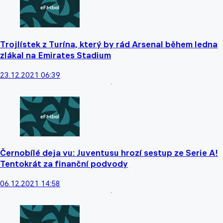
Trojlístek z Turína, který by rád Arsenal během ledna
zlákal na Emirates Stadium
23.12.2021 06:39
Černobílé deja vu: Juventusu hrozí sestup ze Serie A!
Tentokrát za finanční podvody
06.12.2021 14:58