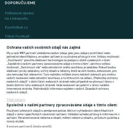
DOPORUČUJEME
Fotbalové zprávy
na Livesportu
Eurofotbal.cz
Tribal Football -
Football News
(EN)
Ochrana vašich osobních údajů nás zajímá
My a naši
997
partneři ukládáme osobní údaje, jako jsou údaje o prohlížení nebo
FlashFutbal (SK)
jedinečné identifikátory, ve vašem zařízení a využíváme přístup k nim. Volbou možnosti
„Souhlasím“ povolíte sledovací technologie na podporu účelů uvedených v části
„Společně s našimi partnery zpracováváme údaje s tímto cílem“, zatímco volbou
Tenisportal.cz
možnosti „Zamítnout vše“ nebo odvoláním svého souhlasu je zakážete. Pokud budou
sledovací prvky zakázány, určitý obsah a reklamy, které se vám budou zobrazovat, pro
Tenisové zprávy
vás nemusejí být relevantní. Tuto nabídku můžete znovu kdykoli zobrazit pro změnu
vašich nastavení nebo odvolání souhlasu, a to kliknutím na odkaz „Předvolby ochrany
na Livesportu
osobních údajů“ v dolní části webových stránek nebo případně na plovoucí ikonu v
levém dolním rohu webových stránek. Vaše nastavení se uplatní v rámci našeho
Internetová stránka. Podrobnější informace najdete v našich Zásadách ochrany
osobních údajů.
Třetí strany
Společně s našimi partnery zpracováváme údaje s tímto cílem:
Používání přesných údajů o zeměpisné poloze. Aktivní vyhledávání identifikačních
Podmínky užití
GDPR a žurnalistika
údajů v rámci specifických vlastností zařízení. Ukládání a/nebo přístup k informacím v
zařízení. Personalizovaná reklama a obsah, měření reklam a obsahu, průzkum publika a
Zásady ochrany osobních údajů
Doporučené stránky
rozvoj služeb.
Seznam partnerů (dodavatelů)
Třetí strany
Tiráž