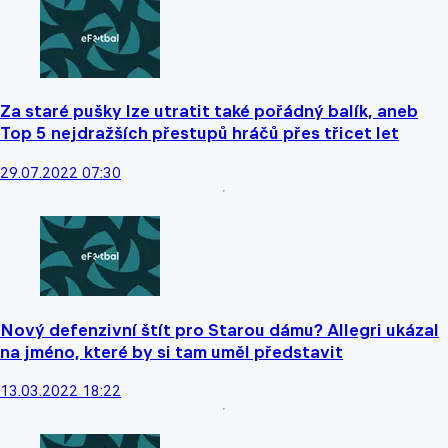
Za staré pušky lze utratit také pořádný balík, aneb
Top 5 nejdražších přestupů hráčů přes třicet let
29.07.2022 07:30
Nový defenzivní štít pro Starou dámu? Allegri ukázal
na jméno, které by si tam uměl představit
13.03.2022 18:22