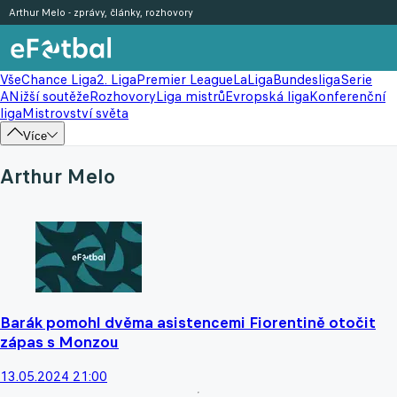
Arthur Melo - zprávy, články, rozhovory
Vše
Chance Liga
2. Liga
Premier League
LaLiga
Bundesliga
Serie
A
Nižší soutěže
Rozhovory
Liga mistrů
Evropská liga
Konferenční
liga
Mistrovství světa
Více
Arthur Melo
Barák pomohl dvěma asistencemi Fiorentině otočit
zápas s Monzou
13.05.2024 21:00