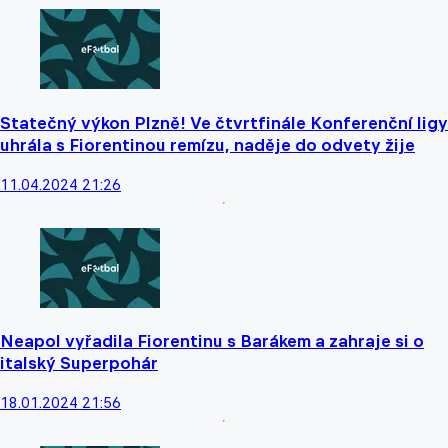
Statečný výkon Plzně! Ve čtvrtfinále Konferenční ligy
uhrála s Fiorentinou remízu, naděje do odvety žije
11.04.2024 21:26
Neapol vyřadila Fiorentinu s Barákem a zahraje si o
italský Superpohár
18.01.2024 21:56