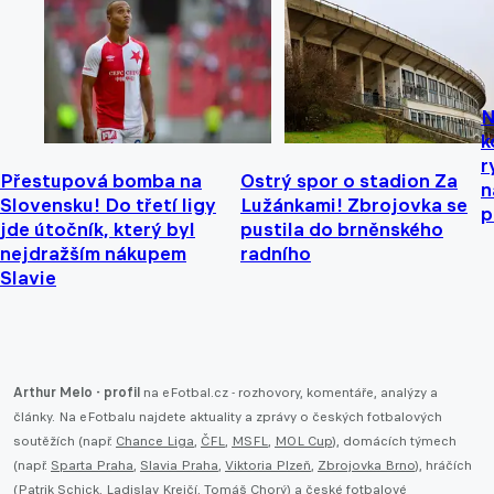
N
k
r
Přestupová bomba na
Ostrý spor o stadion Za
n
Slovensku! Do třetí ligy
Lužánkami! Zbrojovka se
p
jde útočník, který byl
pustila do brněnského
nejdražším nákupem
radního
Slavie
Arthur Melo - profil
na eFotbal.cz - rozhovory, komentáře, analýzy a
články. Na eFotbalu najdete aktuality a zprávy o českých fotbalových
soutěžích (např.
Chance Liga
,
ČFL
,
MSFL
,
MOL Cup
), domácích týmech
(např.
Sparta Praha
,
Slavia Praha
,
Viktoria Plzeň
,
Zbrojovka Brno
), hráčích
(Patrik Schick, Ladislav Krejčí, Tomáš Chorý) a české fotbalové