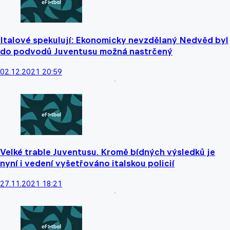
Italové spekulují: Ekonomicky nevzdělaný Nedvěd byl
do podvodů Juventusu možná nastrčený
02.12.2021 20:59
Velké trable Juventusu. Kromě bídných výsledků je
nyní i vedení vyšetřováno italskou policií
27.11.2021 18:21