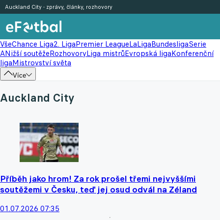
Auckland City - zprávy, články, rozhovory
Vše
Chance Liga
2. Liga
Premier League
LaLiga
Bundesliga
Serie
A
Nižší soutěže
Rozhovory
Liga mistrů
Evropská liga
Konferenční
liga
Mistrovství světa
Více
Auckland City
Příběh jako hrom! Za rok prošel třemi nejvyššími
soutěžemi v Česku, teď jej osud odvál na Zéland
01.07.2026 07:35