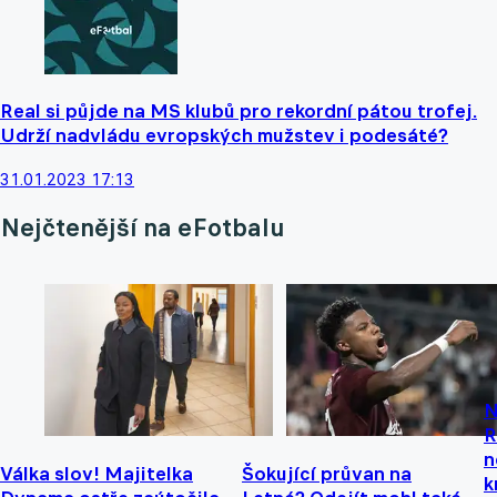
Real si půjde na MS klubů pro rekordní pátou trofej.
Udrží nadvládu evropských mužstev i podesáté?
31.01.2023 17:13
Nejčtenější na eFotbalu
N
R
n
Válka slov! Majitelka
Šokující průvan na
k