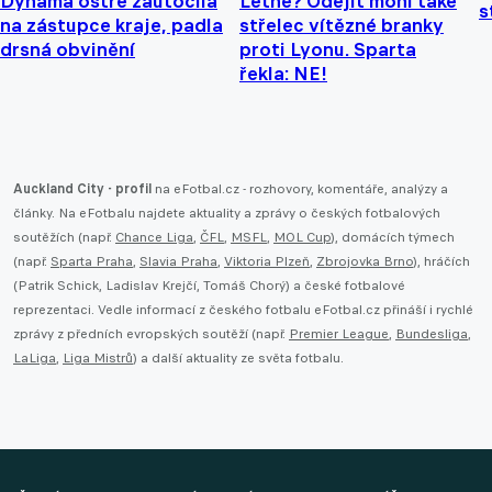
Dynama ostře zaútočila
Letné? Odejít mohl také
s
na zástupce kraje, padla
střelec vítězné branky
drsná obvinění
proti Lyonu. Sparta
řekla: NE!
Auckland City - profil
na eFotbal.cz - rozhovory, komentáře, analýzy a
články. Na eFotbalu najdete aktuality a zprávy o českých fotbalových
soutěžích (např.
Chance Liga
,
ČFL
,
MSFL
,
MOL Cup
), domácích týmech
(např.
Sparta Praha
,
Slavia Praha
,
Viktoria Plzeň
,
Zbrojovka Brno
), hráčích
(Patrik Schick, Ladislav Krejčí, Tomáš Chorý) a české fotbalové
reprezentaci. Vedle informací z českého fotbalu eFotbal.cz přináší i rychlé
zprávy z předních evropských soutěží (např.
Premier League
,
Bundesliga
,
LaLiga
,
Liga Mistrů
) a další aktuality ze světa fotbalu.