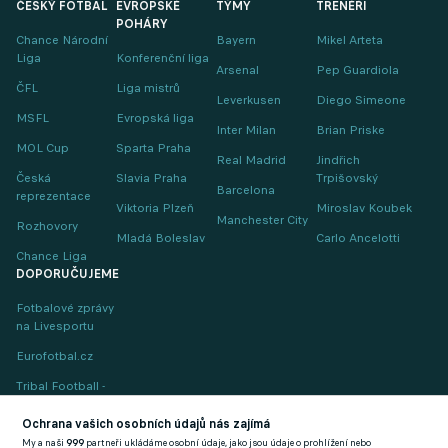
ČESKÝ FOTBAL
EVROPSKÉ
TÝMY
TRENÉŘI
POHÁRY
Chance Národní
Bayern
Mikel Arteta
Liga
Konferenční liga
Arsenal
Pep Guardiola
ČFL
Liga mistrů
Leverkusen
Diego Simeone
MSFL
Evropská liga
Inter Milan
Brian Priske
MOL Cup
Sparta Praha
Real Madrid
Jindřich
Česká
Slavia Praha
Trpišovský
Barcelona
reprezentace
Viktoria Plzeň
Miroslav Koubek
Manchester City
Rozhovory
Mladá Boleslav
Carlo Ancelotti
Chance Liga
DOPORUČUJEME
Fotbalové zprávy
na Livesportu
Eurofotbal.cz
Tribal Football -
Football News
(EN)
Ochrana vašich osobních údajů nás zajímá
My a naši
999
partneři ukládáme osobní údaje, jako jsou údaje o prohlížení nebo