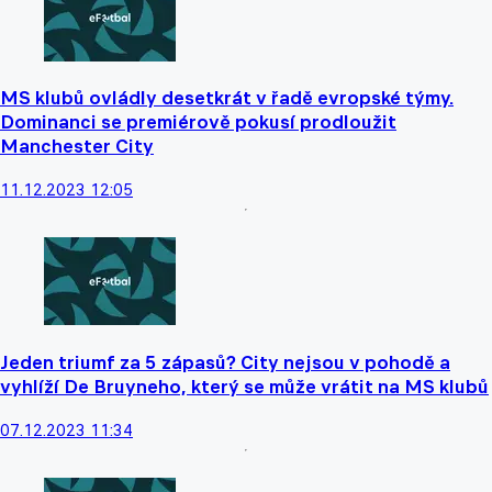
MS klubů ovládly desetkrát v řadě evropské týmy.
Dominanci se premiérově pokusí prodloužit
Manchester City
11.12.2023 12:05
Jeden triumf za 5 zápasů? City nejsou v pohodě a
vyhlíží De Bruyneho, který se může vrátit na MS klubů
07.12.2023 11:34