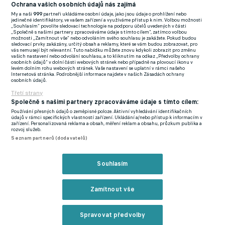
(EN)
Ochrana vašich osobních údajů nás zajímá
My a naši
999
partneři ukládáme osobní údaje, jako jsou údaje o prohlížení nebo
FlashFutbal (SK)
jedinečné identifikátory, ve vašem zařízení a využíváme přístup k nim. Volbou možnosti
„Souhlasím“ povolíte sledovací technologie na podporu účelů uvedených v části
„Společně s našimi partnery zpracováváme údaje s tímto cílem“, zatímco volbou
Tenisportal.cz
možnosti „Zamítnout vše“ nebo odvoláním svého souhlasu je zakážete. Pokud budou
sledovací prvky zakázány, určitý obsah a reklamy, které se vám budou zobrazovat, pro
Tenisové zprávy
vás nemusejí být relevantní. Tuto nabídku můžete znovu kdykoli zobrazit pro změnu
vašich nastavení nebo odvolání souhlasu, a to kliknutím na odkaz „Předvolby ochrany
na Livesportu
osobních údajů“ v dolní části webových stránek nebo případně na plovoucí ikonu v
levém dolním rohu webových stránek. Vaše nastavení se uplatní v rámci našeho
Internetová stránka. Podrobnější informace najdete v našich Zásadách ochrany
osobních údajů.
Třetí strany
Společně s našimi partnery zpracováváme údaje s tímto cílem:
Používání přesných údajů o zeměpisné poloze. Aktivní vyhledávání identifikačních
Podmínky užití
GDPR a žurnalistika
údajů v rámci specifických vlastností zařízení. Ukládání a/nebo přístup k informacím v
zařízení. Personalizovaná reklama a obsah, měření reklam a obsahu, průzkum publika a
Zásady ochrany osobních údajů
Doporučené stránky
rozvoj služeb.
Seznam partnerů (dodavatelů)
Třetí strany
Tiráž
Souhlasím
© eFotbal
2026
Zamítnout vše
Spravovat předvolby