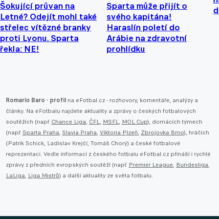
Šokující průvan na
Sparta může přijít o
d
Letné? Odejít mohl také
svého kapitána!
střelec vítězné branky
Haraslín poletí do
proti Lyonu. Sparta
Arábie na zdravotní
řekla: NE!
prohlídku
Romario Baro - profil
na eFotbal.cz - rozhovory, komentáře, analýzy a
články. Na eFotbalu najdete aktuality a zprávy o českých fotbalových
soutěžích (např.
Chance Liga
,
ČFL
,
MSFL
,
MOL Cup
), domácích týmech
(např.
Sparta Praha
,
Slavia Praha
,
Viktoria Plzeň
,
Zbrojovka Brno
), hráčích
(Patrik Schick, Ladislav Krejčí, Tomáš Chorý) a české fotbalové
reprezentaci. Vedle informací z českého fotbalu eFotbal.cz přináší i rychlé
zprávy z předních evropských soutěží (např.
Premier League
,
Bundesliga
,
LaLiga
,
Liga Mistrů
) a další aktuality ze světa fotbalu.