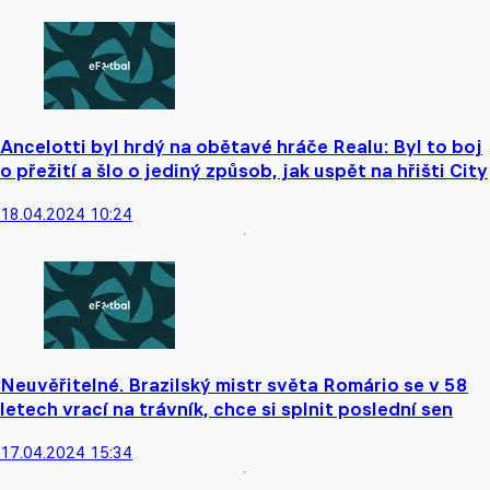
Ancelotti byl hrdý na obětavé hráče Realu: Byl to boj
o přežití a šlo o jediný způsob, jak uspět na hřišti City
18.04.2024 10:24
Neuvěřitelné. Brazilský mistr světa Romário se v 58
letech vrací na trávník, chce si splnit poslední sen
17.04.2024 15:34