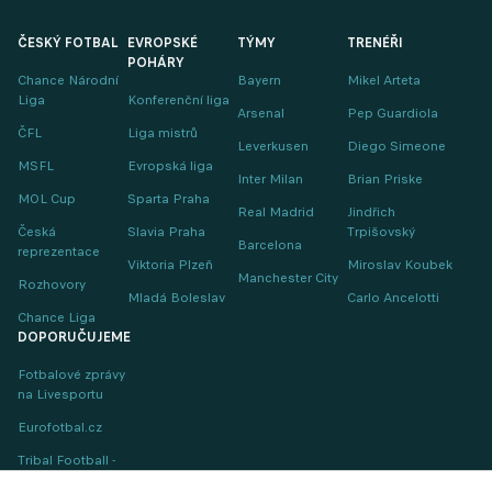
ČESKÝ FOTBAL
EVROPSKÉ
TÝMY
TRENÉŘI
POHÁRY
Chance Národní
Bayern
Mikel Arteta
Liga
Konferenční liga
Arsenal
Pep Guardiola
ČFL
Liga mistrů
Leverkusen
Diego Simeone
MSFL
Evropská liga
Inter Milan
Brian Priske
MOL Cup
Sparta Praha
Real Madrid
Jindřich
Česká
Slavia Praha
Trpišovský
Barcelona
reprezentace
Viktoria Plzeň
Miroslav Koubek
Manchester City
Rozhovory
Mladá Boleslav
Carlo Ancelotti
Chance Liga
DOPORUČUJEME
Fotbalové zprávy
na Livesportu
Eurofotbal.cz
Tribal Football -
Football News