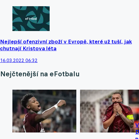
Nejlepší ofenzivní zboží v Evropě, které už tuší, jak
chutnají Kristova léta
16.03.2022 06:32
Nejčtenější na eFotbalu
V
D
n