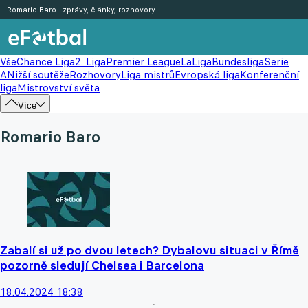
Romario Baro - zprávy, články, rozhovory
Vše
Chance Liga
2. Liga
Premier League
LaLiga
Bundesliga
Serie
A
Nižší soutěže
Rozhovory
Liga mistrů
Evropská liga
Konferenční
liga
Mistrovství světa
Více
Romario Baro
Zabalí si už po dvou letech? Dybalovu situaci v Římě
pozorně sledují Chelsea i Barcelona
18.04.2024 18:38