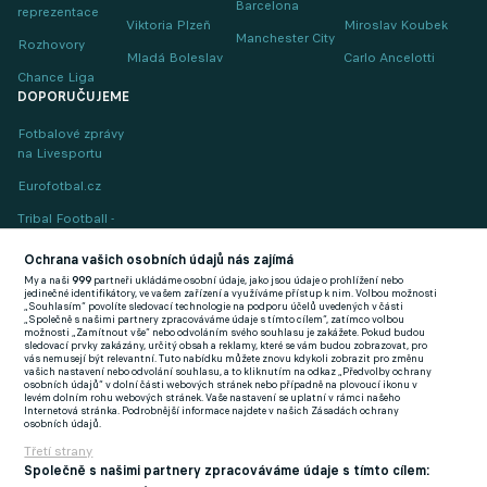
Barcelona
reprezentace
Viktoria Plzeň
Miroslav Koubek
Manchester City
Rozhovory
Mladá Boleslav
Carlo Ancelotti
Chance Liga
DOPORUČUJEME
Fotbalové zprávy
na Livesportu
Eurofotbal.cz
Tribal Football -
Football News
(EN)
Ochrana vašich osobních údajů nás zajímá
My a naši
999
partneři ukládáme osobní údaje, jako jsou údaje o prohlížení nebo
FlashFutbal (SK)
jedinečné identifikátory, ve vašem zařízení a využíváme přístup k nim. Volbou možnosti
„Souhlasím“ povolíte sledovací technologie na podporu účelů uvedených v části
„Společně s našimi partnery zpracováváme údaje s tímto cílem“, zatímco volbou
Tenisportal.cz
možnosti „Zamítnout vše“ nebo odvoláním svého souhlasu je zakážete. Pokud budou
sledovací prvky zakázány, určitý obsah a reklamy, které se vám budou zobrazovat, pro
Tenisové zprávy
vás nemusejí být relevantní. Tuto nabídku můžete znovu kdykoli zobrazit pro změnu
vašich nastavení nebo odvolání souhlasu, a to kliknutím na odkaz „Předvolby ochrany
na Livesportu
osobních údajů“ v dolní části webových stránek nebo případně na plovoucí ikonu v
levém dolním rohu webových stránek. Vaše nastavení se uplatní v rámci našeho
Internetová stránka. Podrobnější informace najdete v našich Zásadách ochrany
osobních údajů.
Třetí strany
Společně s našimi partnery zpracováváme údaje s tímto cílem: