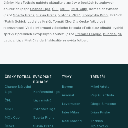
články. Na eFotbalu najdete aktuality a zprávy o českých fotbalových
soutěžích (např.
Chance Liga
,
ČFL
,
MSFL
,
MOL Cup
), domácích týmech
(např.
Sparta Praha
,
Slavia Praha
,
Viktoria Plzeň
,
Zbrojovka Brno
), hráčích
(Patrik Schick, Ladislav Krejčí, Tomáš Chorý) a české fotbalové
reprezentaci. Vedle informací z českého fotbalu eFotbal.cz přináší i rychlé
zprávy z předních evropských soutěží (např.
Premier League
,
Bundesliga
,
LaLiga
,
Liga Mistrů
) a další aktuality ze světa fotbalu.
ČESKÝ FOTBAL
EVROPSKÉ
TÝMY
TRENÉŘI
POHÁRY
Chance Národní
Bayern
Mikel Arteta
Liga
Konferenční liga
Arsenal
Pep Guardiola
ČFL
Liga mistrů
Leverkusen
Diego Simeone
MSFL
Evropská liga
Inter Milan
Brian Priske
MOL Cup
Sparta Praha
Real Madrid
Jindřich
Česká
Slavia Praha
Trpišovský