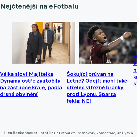
Nejčtenější na eFotbalu
N
R
n
Válka slov! Majitelka
Šokující průvan na
k
Dynama ostře zaútočila
Letné? Odejít mohl také
s
na zástupce kraje, padla
střelec vítězné branky
drsná obvinění
proti Lyonu. Sparta
řekla: NE!
Luca Beckenbauer - profil
na eFotbal.cz - rozhovory, komentáře, analýzy a