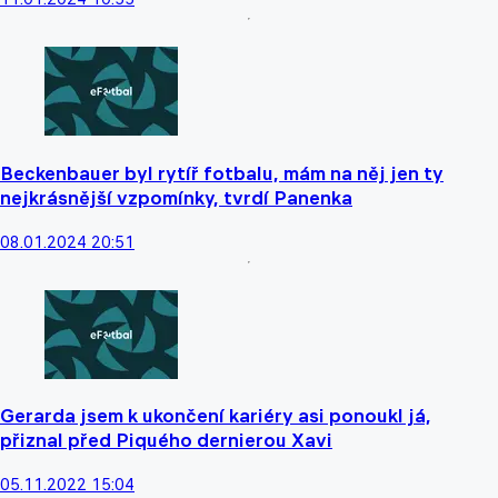
Beckenbauer byl rytíř fotbalu, mám na něj jen ty
nejkrásnější vzpomínky, tvrdí Panenka
08.01.2024 20:51
Gerarda jsem k ukončení kariéry asi ponoukl já,
přiznal před Piquého dernierou Xavi
05.11.2022 15:04