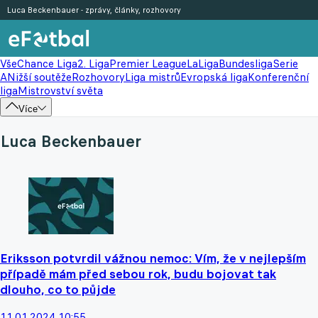
Luca Beckenbauer - zprávy, články, rozhovory
Vše
Chance Liga
2. Liga
Premier League
LaLiga
Bundesliga
Serie
A
Nižší soutěže
Rozhovory
Liga mistrů
Evropská liga
Konferenční
liga
Mistrovství světa
Více
Luca Beckenbauer
Eriksson potvrdil vážnou nemoc: Vím, že v nejlepším
případě mám před sebou rok, budu bojovat tak
dlouho, co to půjde
11.01.2024 10:55