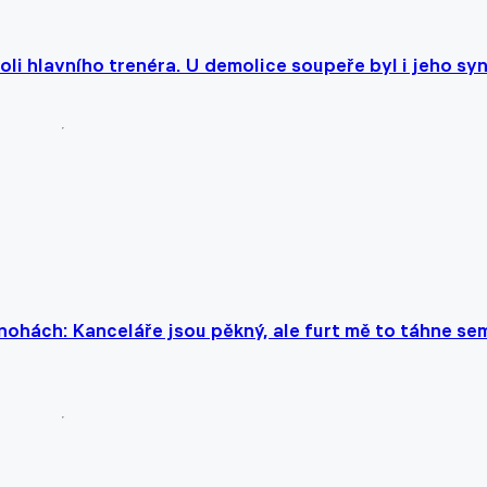
li hlavního trenéra. U demolice soupeře byl i jeho sy
nohách: Kanceláře jsou pěkný, ale furt mě to táhne se