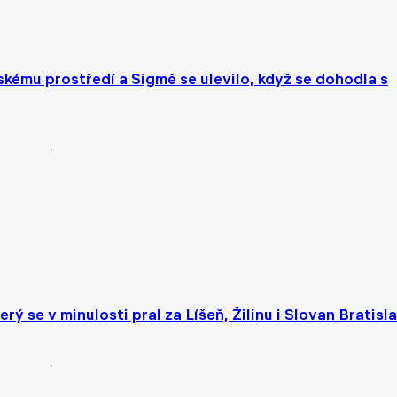
kému prostředí a Sigmě se ulevilo, když se dohodla s
rý se v minulosti pral za Líšeň, Žilinu i Slovan Bratisl