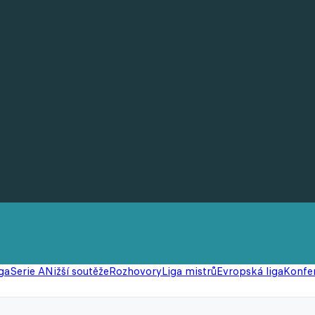
ga
Serie A
Nižší soutěže
Rozhovory
Liga mistrů
Evropská liga
Konfer