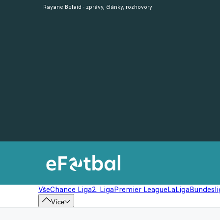
Rayane Belaid - zprávy, články, rozhovory
Vše
Chance Liga
2. Liga
Premier League
LaLiga
Bundesli
Více