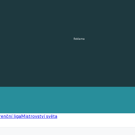
Reklama
enční liga
Mistrovství světa