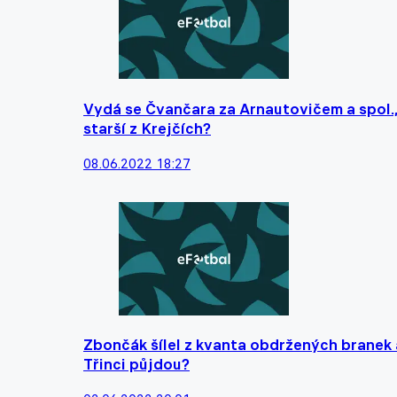
Vydá se Čvančara za Arnautovičem a spol., 
starší z Krejčích?
08.06.2022 18:27
Zbončák šílel z kvanta obdržených branek 
Třinci půjdou?