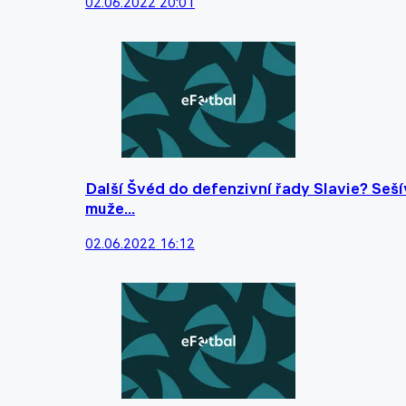
02.06.2022 20:01
Další Švéd do defenzivní řady Slavie? Seš
muže...
02.06.2022 16:12