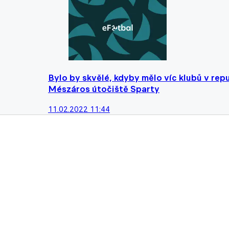
Bylo by skvělé, kdyby mělo víc klubů v re
Mészáros útočiště Sparty
11.02.2022 11:44