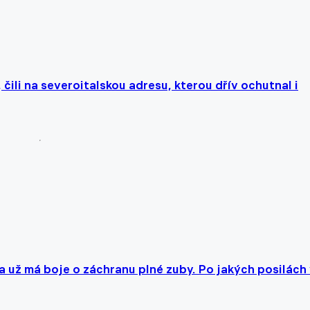
čili na severoitalskou adresu, kterou dřív ochutnal i
a už má boje o záchranu plné zuby. Po jakých posilách