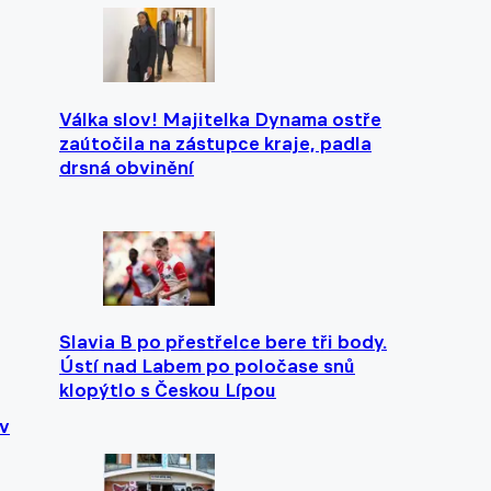
Válka slov! Majitelka Dynama ostře
zaútočila na zástupce kraje, padla
drsná obvinění
Slavia B po přestřelce bere tři body.
Ústí nad Labem po poločase snů
klopýtlo s Českou Lípou
 v