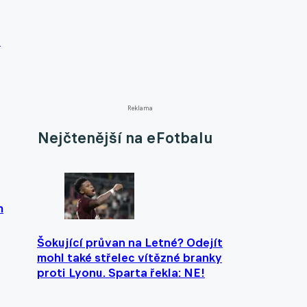
n
Reklama
Nejčtenější na eFotbalu
m
Šokující průvan na Letné? Odejít
mohl také střelec vítězné branky
proti Lyonu. Sparta řekla: NE!