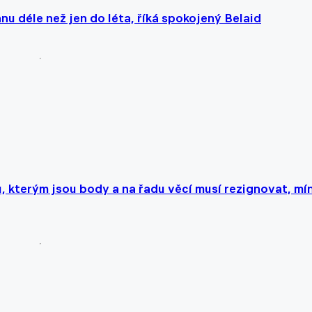
tanu déle než jen do léta, říká spokojený Belaid
 kterým jsou body a na řadu věcí musí rezignovat, mín