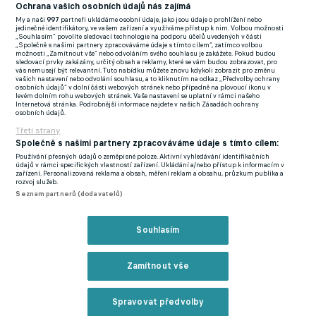
(EN)
Ochrana vašich osobních údajů nás zajímá
My a naši
997
partneři ukládáme osobní údaje, jako jsou údaje o prohlížení nebo
FlashFutbal (SK)
jedinečné identifikátory, ve vašem zařízení a využíváme přístup k nim. Volbou možnosti
„Souhlasím“ povolíte sledovací technologie na podporu účelů uvedených v části
„Společně s našimi partnery zpracováváme údaje s tímto cílem“, zatímco volbou
Tenisportal.cz
možnosti „Zamítnout vše“ nebo odvoláním svého souhlasu je zakážete. Pokud budou
sledovací prvky zakázány, určitý obsah a reklamy, které se vám budou zobrazovat, pro
Tenisové zprávy
vás nemusejí být relevantní. Tuto nabídku můžete znovu kdykoli zobrazit pro změnu
vašich nastavení nebo odvolání souhlasu, a to kliknutím na odkaz „Předvolby ochrany
na Livesportu
osobních údajů“ v dolní části webových stránek nebo případně na plovoucí ikonu v
levém dolním rohu webových stránek. Vaše nastavení se uplatní v rámci našeho
Internetová stránka. Podrobnější informace najdete v našich Zásadách ochrany
osobních údajů.
Třetí strany
Společně s našimi partnery zpracováváme údaje s tímto cílem:
Používání přesných údajů o zeměpisné poloze. Aktivní vyhledávání identifikačních
Podmínky užití
GDPR a žurnalistika
údajů v rámci specifických vlastností zařízení. Ukládání a/nebo přístup k informacím v
zařízení. Personalizovaná reklama a obsah, měření reklam a obsahu, průzkum publika a
Zásady ochrany osobních údajů
Doporučené stránky
rozvoj služeb.
Seznam partnerů (dodavatelů)
Třetí strany
Tiráž
Souhlasím
© eFotbal
2026
Zamítnout vše
Spravovat předvolby