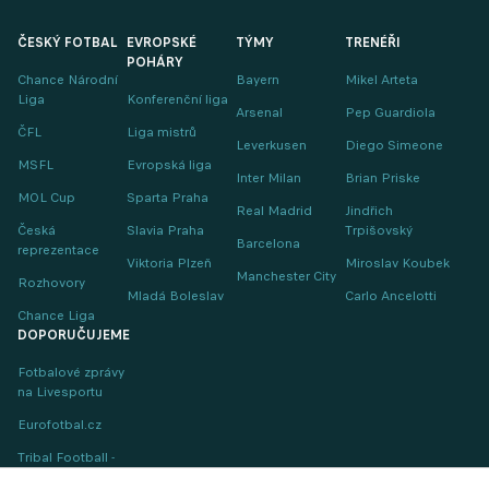
ČESKÝ FOTBAL
EVROPSKÉ
TÝMY
TRENÉŘI
POHÁRY
Chance Národní
Bayern
Mikel Arteta
Liga
Konferenční liga
Arsenal
Pep Guardiola
ČFL
Liga mistrů
Leverkusen
Diego Simeone
MSFL
Evropská liga
Inter Milan
Brian Priske
MOL Cup
Sparta Praha
Real Madrid
Jindřich
Česká
Slavia Praha
Trpišovský
Barcelona
reprezentace
Viktoria Plzeň
Miroslav Koubek
Manchester City
Rozhovory
Mladá Boleslav
Carlo Ancelotti
Chance Liga
DOPORUČUJEME
Fotbalové zprávy
na Livesportu
Eurofotbal.cz
Tribal Football -
Football News