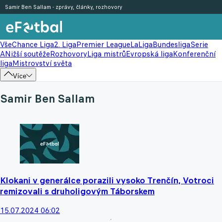
Samir Ben Sallam - zprávy, články, rozhovory
Vše
Chance Liga
2. Liga
Premier League
LaLiga
Bundesliga
Serie
A
Nižší soutěže
Rozhovory
Liga mistrů
Evropská liga
Konferenční
liga
Mistrovství světa
Více
Samir Ben Sallam
Klokani v generálce porazili vysoko Trenčín, Votroci
remizovali s druholigovým Táborskem
15.07.2024 06:02