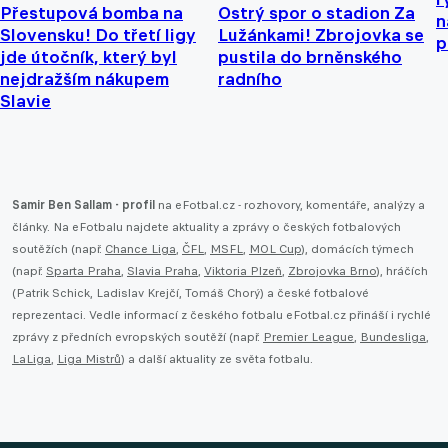
Přestupová bomba na
Ostrý spor o stadion Za
n
Slovensku! Do třetí ligy
Lužánkami! Zbrojovka se
p
jde útočník, který byl
pustila do brněnského
nejdražším nákupem
radního
Slavie
Samir Ben Sallam - profil
na eFotbal.cz - rozhovory, komentáře, analýzy a
články. Na eFotbalu najdete aktuality a zprávy o českých fotbalových
soutěžích (např.
Chance Liga
,
ČFL
,
MSFL
,
MOL Cup
), domácích týmech
(např.
Sparta Praha
,
Slavia Praha
,
Viktoria Plzeň
,
Zbrojovka Brno
), hráčích
(Patrik Schick, Ladislav Krejčí, Tomáš Chorý) a české fotbalové
reprezentaci. Vedle informací z českého fotbalu eFotbal.cz přináší i rychlé
zprávy z předních evropských soutěží (např.
Premier League
,
Bundesliga
,
LaLiga
,
Liga Mistrů
) a další aktuality ze světa fotbalu.