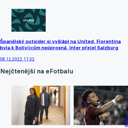
Španělský outsider si vyšlápl na United, Fiorentina
byla k Bolivijcům neúprosná, Inter přejel Salzburg
08.12.2022 11:32
Nejčtenější na eFotbalu
N
R