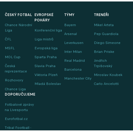
ČESKÝ FOTBAL
EVROPSKÉ
TÝMY
TRENÉŘI
POHÁRY
Chance Národní
Bayern
Mikel Arteta
Liga
Konferenční liga
Arsenal
Pep Guardiola
ČFL
Liga mistrů
Leverkusen
Diego Simeone
MSFL
Evropská liga
Inter Milan
Brian Priske
MOL Cup
Sparta Praha
Real Madrid
Jindřich
Česká
Slavia Praha
Trpišovský
Barcelona
reprezentace
Viktoria Plzeň
Miroslav Koubek
Manchester City
Rozhovory
Mladá Boleslav
Carlo Ancelotti
Chance Liga
DOPORUČUJEME
Fotbalové zprávy
na Livesportu
Eurofotbal.cz
Tribal Football -