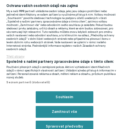
Football News
(EN)
Ochrana vašich osobních údajů nás zajímá
My a naši
999
partneři ukládáme osobní údaje, jako jsou údaje o prohlížení nebo
FlashFutbal (SK)
jedinečné identifikátory, ve vašem zařízení a využíváme přístup k nim. Volbou možnosti
„Souhlasím“ povolíte sledovací technologie na podporu účelů uvedených v části
„Společně s našimi partnery zpracováváme údaje s tímto cílem“, zatímco volbou
Tenisportal.cz
možnosti „Zamítnout vše“ nebo odvoláním svého souhlasu je zakážete. Pokud budou
sledovací prvky zakázány, určitý obsah a reklamy, které se vám budou zobrazovat, pro
Tenisové zprávy
vás nemusejí být relevantní. Tuto nabídku můžete znovu kdykoli zobrazit pro změnu
vašich nastavení nebo odvolání souhlasu, a to kliknutím na odkaz „Předvolby ochrany
na Livesportu
osobních údajů“ v dolní části webových stránek nebo případně na plovoucí ikonu v
levém dolním rohu webových stránek. Vaše nastavení se uplatní v rámci našeho
Internetová stránka. Podrobnější informace najdete v našich Zásadách ochrany
osobních údajů.
Třetí strany
Společně s našimi partnery zpracováváme údaje s tímto cílem:
Používání přesných údajů o zeměpisné poloze. Aktivní vyhledávání identifikačních
Podmínky užití
GDPR a žurnalistika
údajů v rámci specifických vlastností zařízení. Ukládání a/nebo přístup k informacím v
zařízení. Personalizovaná reklama a obsah, měření reklam a obsahu, průzkum publika a
Zásady ochrany osobních údajů
Doporučené stránky
rozvoj služeb.
Seznam partnerů (dodavatelů)
Třetí strany
Tiráž
Souhlasím
© eFotbal
2026
Zamítnout vše
Spravovat předvolby