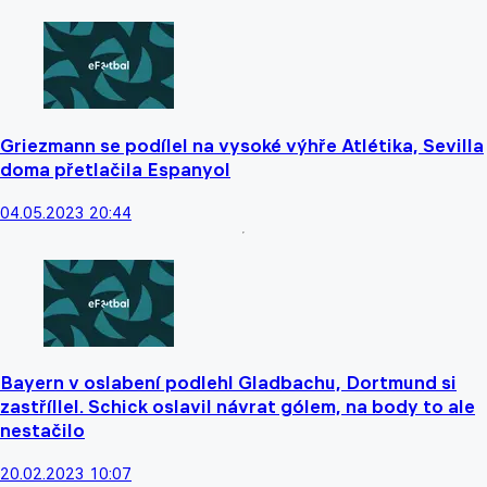
Griezmann se podílel na vysoké výhře Atlétika, Sevilla
doma přetlačila Espanyol
04.05.2023 20:44
Bayern v oslabení podlehl Gladbachu, Dortmund si
zastříllel. Schick oslavil návrat gólem, na body to ale
nestačilo
20.02.2023 10:07