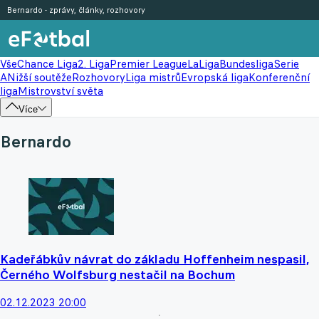
Bernardo - zprávy, články, rozhovory
Vše
Chance Liga
2. Liga
Premier League
LaLiga
Bundesliga
Serie
A
Nižší soutěže
Rozhovory
Liga mistrů
Evropská liga
Konferenční
liga
Mistrovství světa
Více
Bernardo
Kadeřábkův návrat do základu Hoffenheim nespasil,
Černého Wolfsburg nestačil na Bochum
02.12.2023 20:00