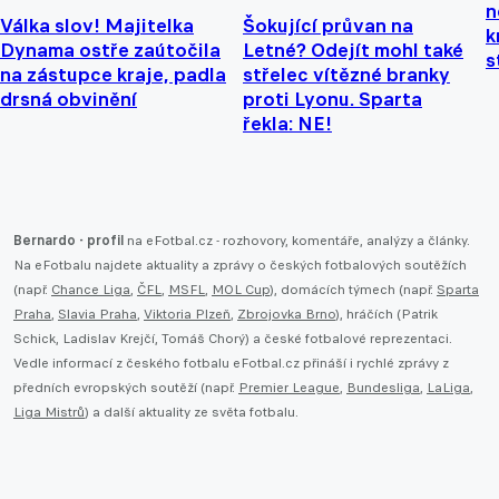
n
Válka slov! Majitelka
Šokující průvan na
k
Dynama ostře zaútočila
Letné? Odejít mohl také
s
na zástupce kraje, padla
střelec vítězné branky
drsná obvinění
proti Lyonu. Sparta
řekla: NE!
Bernardo - profil
na eFotbal.cz - rozhovory, komentáře, analýzy a články.
Na eFotbalu najdete aktuality a zprávy o českých fotbalových soutěžích
(např.
Chance Liga
,
ČFL
,
MSFL
,
MOL Cup
), domácích týmech (např.
Sparta
Praha
,
Slavia Praha
,
Viktoria Plzeň
,
Zbrojovka Brno
), hráčích (Patrik
Schick, Ladislav Krejčí, Tomáš Chorý) a české fotbalové reprezentaci.
Vedle informací z českého fotbalu eFotbal.cz přináší i rychlé zprávy z
předních evropských soutěží (např.
Premier League
,
Bundesliga
,
LaLiga
,
Liga Mistrů
) a další aktuality ze světa fotbalu.