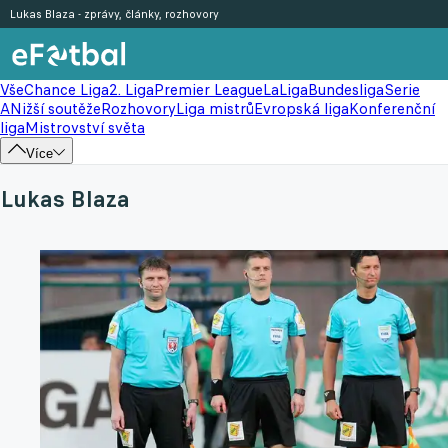
Lukas Blaza - zprávy, články, rozhovory
Vše
Chance Liga
2. Liga
Premier League
LaLiga
Bundesliga
Serie
A
Nižší soutěže
Rozhovory
Liga mistrů
Evropská liga
Konferenční
liga
Mistrovství světa
Více
Lukas Blaza