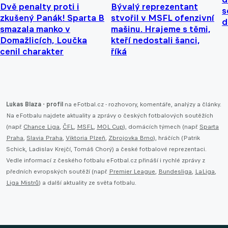
Dvě penalty proti i
Bývalý reprezentant
s
zkušený Panák! Sparta B
stvořil v MSFL ofenzivní
d
smazala manko v
mašinu. Hrajeme s těmi,
Domažlicích, Loučka
kteří nedostali šanci,
cenil charakter
říká
Lukas Blaza - profil
na eFotbal.cz - rozhovory, komentáře, analýzy a články.
Na eFotbalu najdete aktuality a zprávy o českých fotbalových soutěžích
(např.
Chance Liga
,
ČFL
,
MSFL
,
MOL Cup
), domácích týmech (např.
Sparta
Praha
,
Slavia Praha
,
Viktoria Plzeň
,
Zbrojovka Brno
), hráčích (Patrik
Schick, Ladislav Krejčí, Tomáš Chorý) a české fotbalové reprezentaci.
Vedle informací z českého fotbalu eFotbal.cz přináší i rychlé zprávy z
předních evropských soutěží (např.
Premier League
,
Bundesliga
,
LaLiga
,
Liga Mistrů
) a další aktuality ze světa fotbalu.