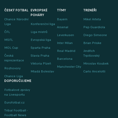
ČESKÝ FOTBAL
EVROPSKÉ
TÝMY
TRENÉŘI
POHÁRY
Chance Národní
Bayern
Mikel Arteta
Liga
Konferenční liga
Arsenal
Pep Guardiola
ČFL
Liga mistrů
Leverkusen
Diego Simeone
MSFL
Evropská liga
Inter Milan
Brian Priske
MOL Cup
Sparta Praha
Real Madrid
Jindřich
Česká
Slavia Praha
Trpišovský
Barcelona
reprezentace
Viktoria Plzeň
Miroslav Koubek
Manchester City
Rozhovory
Mladá Boleslav
Carlo Ancelotti
Chance Liga
DOPORUČUJEME
Fotbalové zprávy
na Livesportu
Eurofotbal.cz
Tribal Football -
Football News