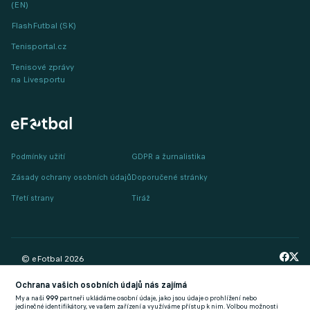
(EN)
FlashFutbal (SK)
Tenisportal.cz
Tenisové zprávy
na Livesportu
Podmínky užití
GDPR a žurnalistika
Zásady ochrany osobních údajů
Doporučené stránky
Třetí strany
Tiráž
© eFotbal
2026
Ochrana vašich osobních údajů nás zajímá
My a naši
999
partneři ukládáme osobní údaje, jako jsou údaje o prohlížení nebo
jedinečné identifikátory, ve vašem zařízení a využíváme přístup k nim. Volbou možnosti