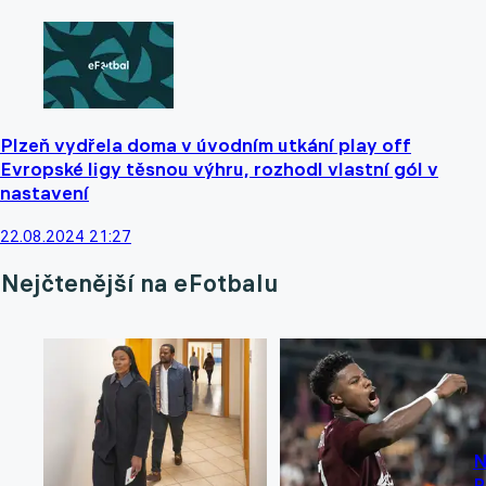
Plzeň vydřela doma v úvodním utkání play off
Evropské ligy těsnou výhru, rozhodl vlastní gól v
nastavení
22.08.2024 21:27
Nejčtenější na eFotbalu
N
R