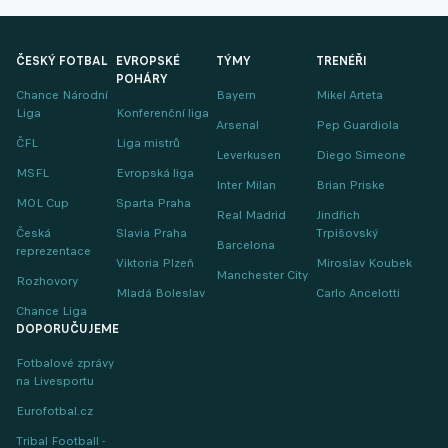
ČESKÝ FOTBAL
EVROPSKÉ
TÝMY
TRENÉŘI
POHÁRY
Chance Národní
Bayern
Mikel Arteta
Liga
Konferenční liga
Arsenal
Pep Guardiola
ČFL
Liga mistrů
Leverkusen
Diego Simeone
MSFL
Evropská liga
Inter Milan
Brian Priske
MOL Cup
Sparta Praha
Real Madrid
Jindřich
Česká
Slavia Praha
Trpišovský
Barcelona
reprezentace
Viktoria Plzeň
Miroslav Koubek
Manchester City
Rozhovory
Mladá Boleslav
Carlo Ancelotti
Chance Liga
DOPORUČUJEME
Fotbalové zprávy
na Livesportu
Eurofotbal.cz
Tribal Football -