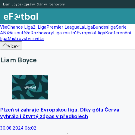
Liam Boyce - zprávy, články, rozhovory
Vše
Chance Liga
2. Liga
Premier League
LaLiga
Bundesliga
Serie
A
Nižší soutěže
Rozhovory
Liga mistrů
Evropská liga
Konferenční
liga
Mistrovství světa
Více
Liam Boyce
Plzeň si zahraje Evropskou ligu. Díky gólu Červa
vyhrála i čtvrtý zápas v předkolech
30.08.2024 06:02