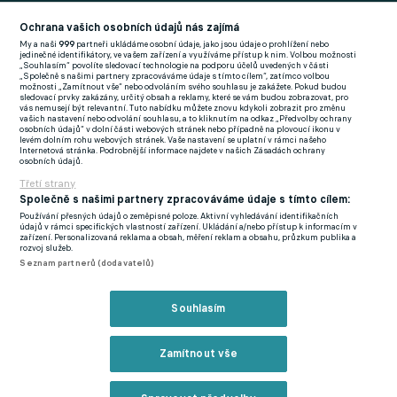
Football News
(EN)
Ochrana vašich osobních údajů nás zajímá
My a naši
999
partneři ukládáme osobní údaje, jako jsou údaje o prohlížení nebo
FlashFutbal (SK)
jedinečné identifikátory, ve vašem zařízení a využíváme přístup k nim. Volbou možnosti
„Souhlasím“ povolíte sledovací technologie na podporu účelů uvedených v části
„Společně s našimi partnery zpracováváme údaje s tímto cílem“, zatímco volbou
Tenisportal.cz
možnosti „Zamítnout vše“ nebo odvoláním svého souhlasu je zakážete. Pokud budou
sledovací prvky zakázány, určitý obsah a reklamy, které se vám budou zobrazovat, pro
Tenisové zprávy
vás nemusejí být relevantní. Tuto nabídku můžete znovu kdykoli zobrazit pro změnu
vašich nastavení nebo odvolání souhlasu, a to kliknutím na odkaz „Předvolby ochrany
na Livesportu
osobních údajů“ v dolní části webových stránek nebo případně na plovoucí ikonu v
levém dolním rohu webových stránek. Vaše nastavení se uplatní v rámci našeho
Internetová stránka. Podrobnější informace najdete v našich Zásadách ochrany
osobních údajů.
Třetí strany
Společně s našimi partnery zpracováváme údaje s tímto cílem:
Používání přesných údajů o zeměpisné poloze. Aktivní vyhledávání identifikačních
Podmínky užití
GDPR a žurnalistika
údajů v rámci specifických vlastností zařízení. Ukládání a/nebo přístup k informacím v
zařízení. Personalizovaná reklama a obsah, měření reklam a obsahu, průzkum publika a
Zásady ochrany osobních údajů
Doporučené stránky
rozvoj služeb.
Seznam partnerů (dodavatelů)
Třetí strany
Tiráž
Souhlasím
© eFotbal
2026
Zamítnout vše