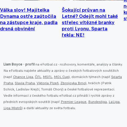
n
Válka slov! Majitelka
Šokující průvan na
k
Dynama ostře zaútočila
Letné? Odejít mohl také
s
na zástupce kraje, padla
střelec vítězné branky
drsná obvinění
proti Lyonu. Sparta
řekla: NE!
Liam Boyce - profil
na eFotbal.cz - rozhovory, komentáře, analýzy a články.
Na eFotbalu najdete aktuality a zprávy o českých fotbalových soutěžích
(např.
Chance Liga
,
ČFL
,
MSFL
,
MOL Cup
), domácích týmech (např.
Sparta
Praha
,
Slavia Praha
,
Viktoria Plzeň
,
Zbrojovka Brno
), hráčích (Patrik
Schick, Ladislav Krejčí, Tomáš Chorý) a české fotbalové reprezentaci.
Vedle informací z českého fotbalu eFotbal.cz přináší i rychlé zprávy z
předních evropských soutěží (např.
Premier League
,
Bundesliga
,
LaLiga
,
Liga Mistrů
) a další aktuality ze světa fotbalu.