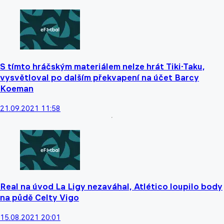
S tímto hráčským materiálem nelze hrát Tiki-Taku,
vysvětloval po dalším překvapení na účet Barcy
Koeman
21.09.2021 11:58
Real na úvod La Ligy nezaváhal, Atlético loupilo body
na půdě Celty Vigo
15.08.2021 20:01