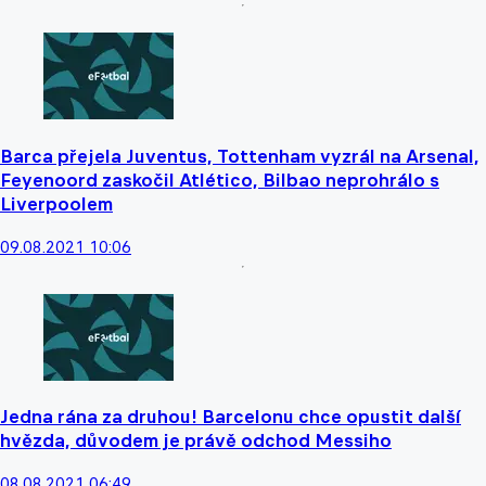
Barca přejela Juventus, Tottenham vyzrál na Arsenal,
Feyenoord zaskočil Atlético, Bilbao neprohrálo s
Liverpoolem
09.08.2021 10:06
Jedna rána za druhou! Barcelonu chce opustit další
hvězda, důvodem je právě odchod Messiho
08.08.2021 06:49