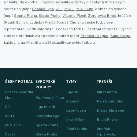
a články. Na eFotbalu najdete aktuality a zprávy o českých fotbalových
soutěžích (např.
Chance Liga
,
ČFL
,
MSFL
,
MOL Cup
), domácích týmech
(např.
Sparta Praha
,
Slavia Praha
,
Viktoria Plzeň
,
Zbrojovka Brno
), hráčích
(Patrik Schick, Ladislav Krejčí, Tomáš Chorý) a české fotbalové
reprezentaci. Vedle informací z českého fotbalu eFotbal.cz přináší i rychlé
zprávy z předních evropských soutěží (např.
Premier League
,
Bundesliga
,
LaLiga
,
Liga Mistrů
) a další aktuality ze světa fotbalu.
ČESKÝ FOTBAL
EVROPSKÉ
TÝMY
TRENÉŘI
POHÁRY
Chance Národní
Bayern
Mikel Arteta
Liga
Konferenční liga
Arsenal
Pep Guardiola
ČFL
Liga mistrů
Leverkusen
Diego Simeone
MSFL
Evropská liga
Inter Milan
Brian Priske
MOL Cup
Sparta Praha
Real Madrid
Jindřich
Česká
Slavia Praha
Trpišovský