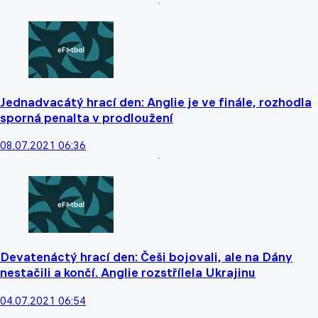
Jednadvacátý hrací den: Anglie je ve finále, rozhodla
sporná penalta v prodloužení
08.07.2021 06:36
Devatenáctý hrací den: Češi bojovali, ale na Dány
nestačili a končí. Anglie rozstřílela Ukrajinu
04.07.2021 06:54