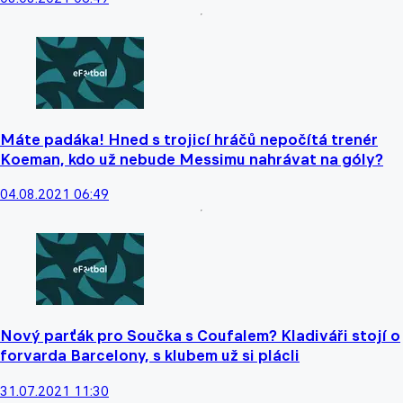
Máte padáka! Hned s trojicí hráčů nepočítá trenér
Koeman, kdo už nebude Messimu nahrávat na góly?
04.08.2021 06:49
Nový parťák pro Součka s Coufalem? Kladiváři stojí o
forvarda Barcelony, s klubem už si plácli
31.07.2021 11:30