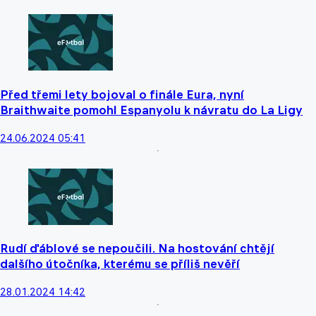
Před třemi lety bojoval o finále Eura, nyní
Braithwaite pomohl Espanyolu k návratu do La Ligy
24.06.2024 05:41
Rudí ďáblové se nepoučili. Na hostování chtějí
dalšího útočníka, kterému se příliš nevěří
28.01.2024 14:42