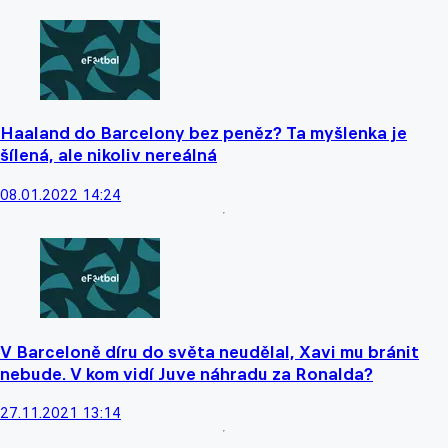
Haaland do Barcelony bez peněz? Ta myšlenka je
šílená, ale nikoliv nereálná
08.01.2022 14:24
V Barceloně díru do světa neudělal, Xavi mu bránit
nebude. V kom vidí Juve náhradu za Ronalda?
27.11.2021 13:14