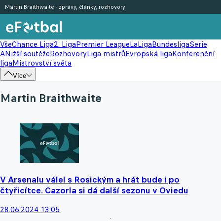
Martin Braithwaite - zprávy, články, rozhovory
Vše
Chance Liga
2. Liga
Premier League
LaLiga
Bundesliga
Serie
A
Nižší soutěže
Rozhovory
Liga mistrů
Evropská liga
Konferenční
liga
Mistrovství světa
Více
Martin Braithwaite
V Arsenalu válel s Rosickým a hrát bude i po
čtyřicítce. Cazorla si dá další sezonu v Oviedu
28.06.2024 13:05