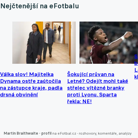
Nejčtenější na eFotbalu
S
b
L
Válka slov! Majitelka
Šokující průvan na
k
Dynama ostře zaútočila
Letné? Odejít mohl také
na zástupce kraje, padla
střelec vítězné branky
drsná obvinění
proti Lyonu. Sparta
řekla: NE!
Martin Braithwaite - profil
na eFotbal.cz - rozhovory, komentáře, analýzy