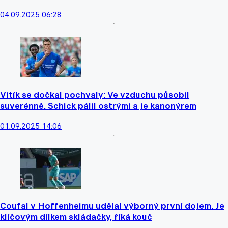
04.09.2025 06:28
Vitík se dočkal pochvaly: Ve vzduchu působil
suverénně. Schick pálil ostrými a je kanonýrem
01.09.2025 14:06
Coufal v Hoffenheimu udělal výborný první dojem. Je
klíčovým dílkem skládačky, říká kouč