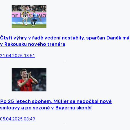
Čtyři výhry v řadě vedení nestačily, sparťan Daněk má
v Rakousku nového trenéra
21.04.2025 18:51
Po 25 letech sbohem. Müller se nedočkal nové
smlouvy a po sezoně v Bayernu skončí
05.04.2025 08:49