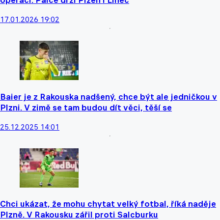
operaci. Palce drží Plzeň i Linec
17.01.2026 19:02
Baier je z Rakouska nadšený, chce být ale jedničkou v
Plzni. V zimě se tam budou dít věci, těší se
25.12.2025 14:01
Chci ukázat, že mohu chytat velký fotbal, říká naděje
Plzně. V Rakousku zářil proti Salcburku