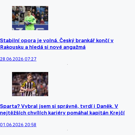
Stabilní opora je volná. Český brankář končí v
Rakousku a hledá si nové angažmá
28.06.2026 07:27
Sparta? Vybral jsem si správně, tvrdí i Daněk. V
nejtěžších chvílích kariéry pomáhal kapitán Krejčí
01.06.2026 20:58