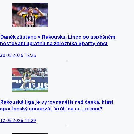
Daněk zůstane v Rakousku. Linec po úspěšném
hostování uplatnil na záložníka Sparty opci
30.05.2026 12:25
Rakouská liga je vyrovnanější než česká, hlásí
sparťanský univerzál. Vrátí se na Letnou?
12.05.2026 11:29