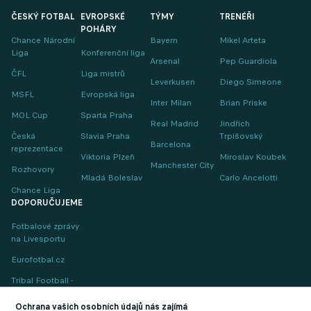
ČESKÝ FOTBAL
EVROPSKÉ
TÝMY
TRENÉŘI
POHÁRY
Chance Národní
Bayern
Mikel Arteta
Liga
Konferenční liga
Arsenal
Pep Guardiola
ČFL
Liga mistrů
Leverkusen
Diego Simeone
MSFL
Evropská liga
Inter Milan
Brian Priske
MOL Cup
Sparta Praha
Real Madrid
Jindřich
Česká
Slavia Praha
Trpišovský
Barcelona
reprezentace
Viktoria Plzeň
Miroslav Koubek
Manchester City
Rozhovory
Mladá Boleslav
Carlo Ancelotti
Chance Liga
DOPORUČUJEME
Fotbalové zprávy
na Livesportu
Eurofotbal.cz
Tribal Football -
Football News
(EN)
Ochrana vašich osobních údajů nás zajímá