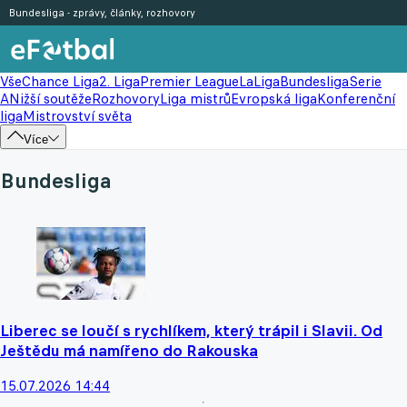
Bundesliga - zprávy, články, rozhovory
Vše
Chance Liga
2. Liga
Premier League
LaLiga
Bundesliga
Serie
A
Nižší soutěže
Rozhovory
Liga mistrů
Evropská liga
Konferenční
liga
Mistrovství světa
Více
Bundesliga
Liberec se loučí s rychlíkem, který trápil i Slavii. Od
Ještědu má namířeno do Rakouska
15.07.2026 14:44