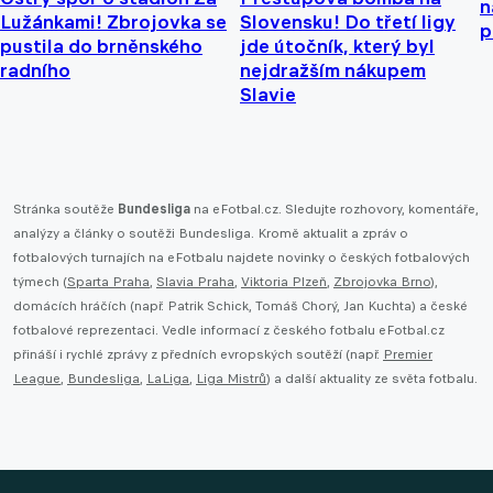
n
Lužánkami! Zbrojovka se
Slovensku! Do třetí ligy
p
pustila do brněnského
jde útočník, který byl
radního
nejdražším nákupem
Slavie
Stránka soutěže
Bundesliga
na eFotbal.cz. Sledujte rozhovory, komentáře,
analýzy a články o soutěži Bundesliga. Kromě aktualit a zpráv o
fotbalových turnajích na eFotbalu najdete novinky o českých fotbalových
týmech (
Sparta Praha
,
Slavia Praha
,
Viktoria Plzeň
,
Zbrojovka Brno
),
domácích hráčích (např. Patrik Schick, Tomáš Chorý, Jan Kuchta) a české
fotbalové reprezentaci. Vedle informací z českého fotbalu eFotbal.cz
přináší i rychlé zprávy z předních evropských soutěží (např.
Premier
League
,
Bundesliga
,
LaLiga
,
Liga Mistrů
) a další aktuality ze světa fotbalu.