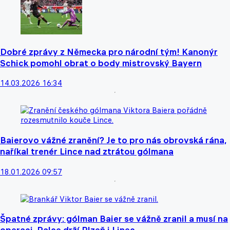
Dobré zprávy z Německa pro národní tým! Kanonýr
Schick pomohl obrat o body mistrovský Bayern
14.03.2026 16:34
Baierovo vážné zranění? Je to pro nás obrovská rána,
naříkal trenér Lince nad ztrátou gólmana
18.01.2026 09:57
Špatné zprávy: gólman Baier se vážně zranil a musí na