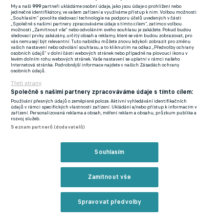
My a naši
999
partneři ukládáme osobní údaje, jako jsou údaje o prohlížení nebo
FlashFutbal (SK)
jedinečné identifikátory, ve vašem zařízení a využíváme přístup k nim. Volbou možnosti
„Souhlasím“ povolíte sledovací technologie na podporu účelů uvedených v části
„Společně s našimi partnery zpracováváme údaje s tímto cílem“, zatímco volbou
Tenisportal.cz
možnosti „Zamítnout vše“ nebo odvoláním svého souhlasu je zakážete. Pokud budou
sledovací prvky zakázány, určitý obsah a reklamy, které se vám budou zobrazovat, pro
Tenisové zprávy
vás nemusejí být relevantní. Tuto nabídku můžete znovu kdykoli zobrazit pro změnu
vašich nastavení nebo odvolání souhlasu, a to kliknutím na odkaz „Předvolby ochrany
na Livesportu
osobních údajů“ v dolní části webových stránek nebo případně na plovoucí ikonu v
levém dolním rohu webových stránek. Vaše nastavení se uplatní v rámci našeho
Internetová stránka. Podrobnější informace najdete v našich Zásadách ochrany
osobních údajů.
Třetí strany
Společně s našimi partnery zpracováváme údaje s tímto cílem:
Používání přesných údajů o zeměpisné poloze. Aktivní vyhledávání identifikačních
Podmínky užití
GDPR a žurnalistika
údajů v rámci specifických vlastností zařízení. Ukládání a/nebo přístup k informacím v
zařízení. Personalizovaná reklama a obsah, měření reklam a obsahu, průzkum publika a
Zásady ochrany osobních údajů
Doporučené stránky
rozvoj služeb.
Seznam partnerů (dodavatelů)
Třetí strany
Tiráž
Souhlasím
© eFotbal
2026
Zamítnout vše
Spravovat předvolby
Reklama