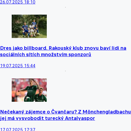
26.07.2025 18:10
Dres jako billboard. Rakouský klub znovu baví lidi na
sociálních sítích množstvím sponzorů
19.07.2025 15:44
Nečekaný zájemce o Čvančaru? Z Mönchengladbachu
jej má vysvobodit turecký Antalyaspor
17.07.2025 17:37