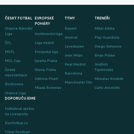
ČESKÝ FOTBAL
EVROPSKÉ
TÝMY
TRENÉŘI
POHÁRY
Chance Národní
Bayern
Mikel Arteta
Liga
Konferenční liga
Arsenal
Pep Guardiola
ČFL
Liga mistrů
Leverkusen
Diego Simeone
MSFL
Evropská liga
Inter Milan
Brian Priske
MOL Cup
Sparta Praha
Real Madrid
Jindřich
Česká
Slavia Praha
Trpišovský
Barcelona
reprezentace
Viktoria Plzeň
Miroslav Koubek
Manchester City
Rozhovory
Mladá Boleslav
Carlo Ancelotti
Chance Liga
DOPORUČUJEME
Fotbalové zprávy
na Livesportu
Eurofotbal.cz
Tribal Football -