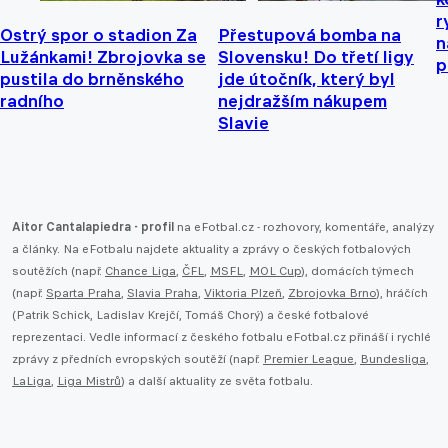
r
Ostrý spor o stadion Za
Přestupová bomba na
n
Lužánkami! Zbrojovka se
Slovensku! Do třetí ligy
p
pustila do brněnského
jde útočník, který byl
radního
nejdražším nákupem
Slavie
Aitor Cantalapiedra - profil
na eFotbal.cz - rozhovory, komentáře, analýzy
a články. Na eFotbalu najdete aktuality a zprávy o českých fotbalových
soutěžích (např.
Chance Liga
,
ČFL
,
MSFL
,
MOL Cup
), domácích týmech
(např.
Sparta Praha
,
Slavia Praha
,
Viktoria Plzeň
,
Zbrojovka Brno
), hráčích
(Patrik Schick, Ladislav Krejčí, Tomáš Chorý) a české fotbalové
reprezentaci. Vedle informací z českého fotbalu eFotbal.cz přináší i rychlé
zprávy z předních evropských soutěží (např.
Premier League
,
Bundesliga
,
LaLiga
,
Liga Mistrů
) a další aktuality ze světa fotbalu.