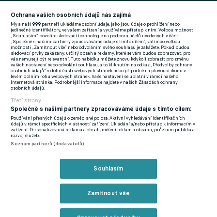
Football News
(EN)
Ochrana vašich osobních údajů nás zajímá
My a naši
999
partneři ukládáme osobní údaje, jako jsou údaje o prohlížení nebo
FlashFutbal (SK)
jedinečné identifikátory, ve vašem zařízení a využíváme přístup k nim. Volbou možnosti
„Souhlasím“ povolíte sledovací technologie na podporu účelů uvedených v části
„Společně s našimi partnery zpracováváme údaje s tímto cílem“, zatímco volbou
Tenisportal.cz
možnosti „Zamítnout vše“ nebo odvoláním svého souhlasu je zakážete. Pokud budou
sledovací prvky zakázány, určitý obsah a reklamy, které se vám budou zobrazovat, pro
Tenisové zprávy
vás nemusejí být relevantní. Tuto nabídku můžete znovu kdykoli zobrazit pro změnu
vašich nastavení nebo odvolání souhlasu, a to kliknutím na odkaz „Předvolby ochrany
na Livesportu
osobních údajů“ v dolní části webových stránek nebo případně na plovoucí ikonu v
levém dolním rohu webových stránek. Vaše nastavení se uplatní v rámci našeho
Internetová stránka. Podrobnější informace najdete v našich Zásadách ochrany
osobních údajů.
Třetí strany
Společně s našimi partnery zpracováváme údaje s tímto cílem:
Používání přesných údajů o zeměpisné poloze. Aktivní vyhledávání identifikačních
Podmínky užití
GDPR a žurnalistika
údajů v rámci specifických vlastností zařízení. Ukládání a/nebo přístup k informacím v
zařízení. Personalizovaná reklama a obsah, měření reklam a obsahu, průzkum publika a
Zásady ochrany osobních údajů
Doporučené stránky
rozvoj služeb.
Seznam partnerů (dodavatelů)
Třetí strany
Tiráž
Souhlasím
© eFotbal
2026
Zamítnout vše