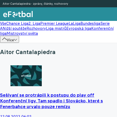
Aitor Cantalapiedra - zprávy, články, rozhovory
Vše
Chance Liga
2. Liga
Premier League
LaLiga
Bundesliga
Serie
A
Nižší soutěže
Rozhovory
Liga mistrů
Evropská liga
Konferenční
liga
Mistrovství světa
Více
Aitor Cantalapiedra
Sešívaní se protrápili k postupu do play off
Konferenční ligy. Tam spadlo i Slovácko, které s
Fenerbahce urvalo pouze remízu
12.08.2022 06:02