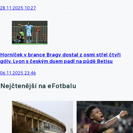
28.11.2025 10:27
Horníček v brance Bragy dostal z osmi střel čtyři
góly. Lyon s českým duem padl na půdě Betisu
06.11.2025 23:46
Nejčtenější na eFotbalu