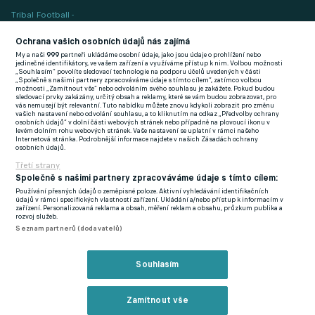
Tribal Football -
Football News
(EN)
Ochrana vašich osobních údajů nás zajímá
My a naši
999
partneři ukládáme osobní údaje, jako jsou údaje o prohlížení nebo
FlashFutbal (SK)
jedinečné identifikátory, ve vašem zařízení a využíváme přístup k nim. Volbou možnosti
„Souhlasím“ povolíte sledovací technologie na podporu účelů uvedených v části
„Společně s našimi partnery zpracováváme údaje s tímto cílem“, zatímco volbou
Tenisportal.cz
možnosti „Zamítnout vše“ nebo odvoláním svého souhlasu je zakážete. Pokud budou
sledovací prvky zakázány, určitý obsah a reklamy, které se vám budou zobrazovat, pro
Tenisové zprávy
vás nemusejí být relevantní. Tuto nabídku můžete znovu kdykoli zobrazit pro změnu
vašich nastavení nebo odvolání souhlasu, a to kliknutím na odkaz „Předvolby ochrany
na Livesportu
osobních údajů“ v dolní části webových stránek nebo případně na plovoucí ikonu v
levém dolním rohu webových stránek. Vaše nastavení se uplatní v rámci našeho
Internetová stránka. Podrobnější informace najdete v našich Zásadách ochrany
osobních údajů.
Třetí strany
Společně s našimi partnery zpracováváme údaje s tímto cílem:
Používání přesných údajů o zeměpisné poloze. Aktivní vyhledávání identifikačních
Podmínky užití
GDPR a žurnalistika
údajů v rámci specifických vlastností zařízení. Ukládání a/nebo přístup k informacím v
zařízení. Personalizovaná reklama a obsah, měření reklam a obsahu, průzkum publika a
Zásady ochrany osobních údajů
Doporučené stránky
rozvoj služeb.
Seznam partnerů (dodavatelů)
Třetí strany
Tiráž
Souhlasím
© eFotbal
2026
Zamítnout vše