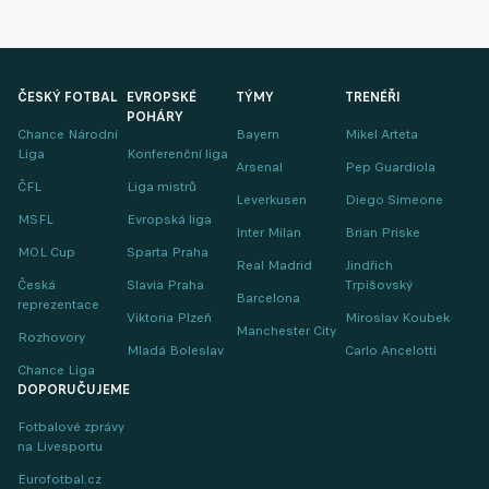
ČESKÝ FOTBAL
EVROPSKÉ
TÝMY
TRENÉŘI
POHÁRY
Chance Národní
Bayern
Mikel Arteta
Liga
Konferenční liga
Arsenal
Pep Guardiola
ČFL
Liga mistrů
Leverkusen
Diego Simeone
MSFL
Evropská liga
Inter Milan
Brian Priske
MOL Cup
Sparta Praha
Real Madrid
Jindřich
Česká
Slavia Praha
Trpišovský
Barcelona
reprezentace
Viktoria Plzeň
Miroslav Koubek
Manchester City
Rozhovory
Mladá Boleslav
Carlo Ancelotti
Chance Liga
DOPORUČUJEME
Fotbalové zprávy
na Livesportu
Eurofotbal.cz