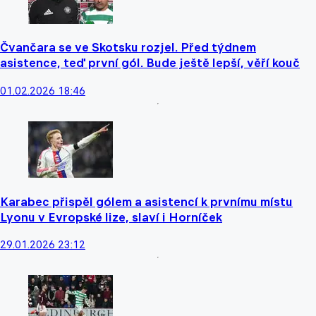
Čvančara se ve Skotsku rozjel. Před týdnem
asistence, teď první gól. Bude ještě lepší, věří kouč
01.02.2026 18:46
Karabec přispěl gólem a asistencí k prvnímu místu
Lyonu v Evropské lize, slaví i Horníček
29.01.2026 23:12