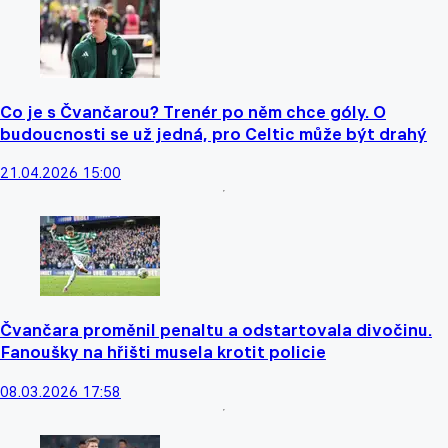
Co je s Čvančarou? Trenér po něm chce góly. O
budoucnosti se už jedná, pro Celtic může být drahý
21.04.2026 15:00
Čvančara proměnil penaltu a odstartovala divočinu.
Fanoušky na hřišti musela krotit policie
08.03.2026 17:58