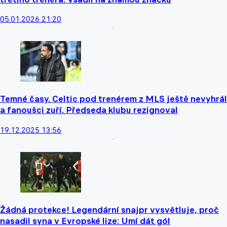
05.01.2026 21:20
Temné časy. Celtic pod trenérem z MLS ještě nevyhrál
a fanoušci zuří. Předseda klubu rezignoval
19.12.2025 13:56
Žádná protekce! Legendární snajpr vysvětluje, proč
nasadil syna v Evropské lize: Umí dát gól