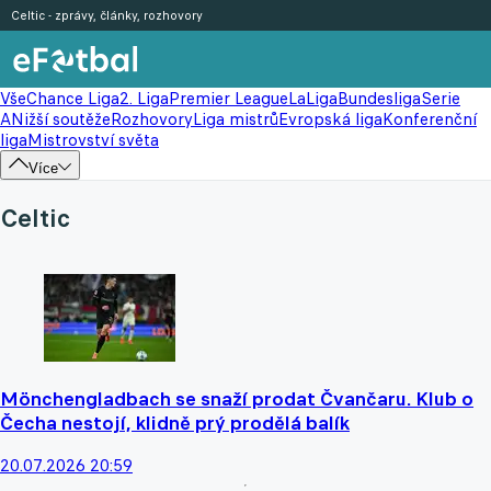
Celtic - zprávy, články, rozhovory
Vše
Chance Liga
2. Liga
Premier League
LaLiga
Bundesliga
Serie
A
Nižší soutěže
Rozhovory
Liga mistrů
Evropská liga
Konferenční
liga
Mistrovství světa
Více
Celtic
Mönchengladbach se snaží prodat Čvančaru. Klub o
Čecha nestojí, klidně prý prodělá balík
20.07.2026 20:59