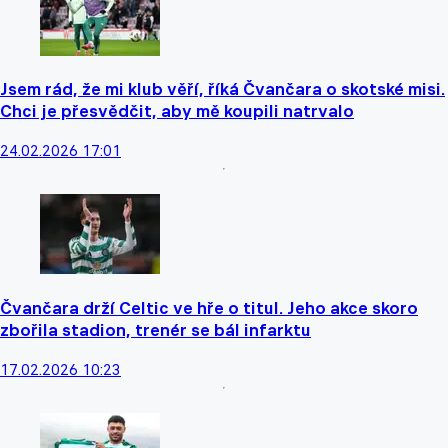
Jsem rád, že mi klub věří, říká Čvančara o skotské misi.
Chci je přesvědčit, aby mě koupili natrvalo
24.02.2026 17:01
Čvančara drží Celtic ve hře o titul. Jeho akce skoro
zbořila stadion, trenér se bál infarktu
17.02.2026 10:23