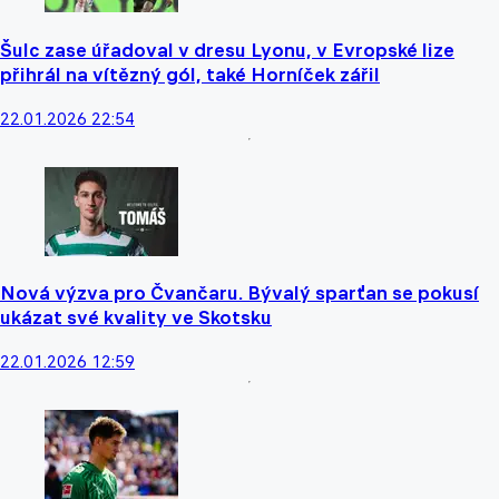
Šulc zase úřadoval v dresu Lyonu, v Evropské lize
přihrál na vítězný gól, také Horníček zářil
22.01.2026 22:54
Nová výzva pro Čvančaru. Bývalý sparťan se pokusí
ukázat své kvality ve Skotsku
22.01.2026 12:59