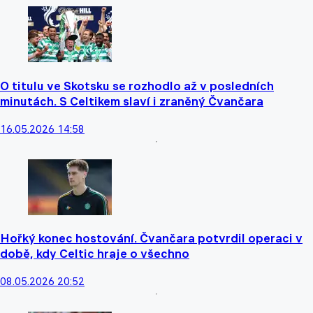
O titulu ve Skotsku se rozhodlo až v posledních
minutách. S Celtikem slaví i zraněný Čvančara
16.05.2026 14:58
Hořký konec hostování. Čvančara potvrdil operaci v
době, kdy Celtic hraje o všechno
08.05.2026 20:52