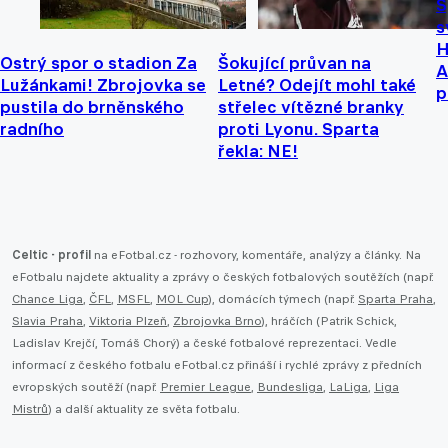
S
s
H
Ostrý spor o stadion Za
Šokující průvan na
A
Lužánkami! Zbrojovka se
Letné? Odejít mohl také
p
pustila do brněnského
střelec vítězné branky
radního
proti Lyonu. Sparta
řekla: NE!
Celtic - profil
na eFotbal.cz - rozhovory, komentáře, analýzy a články. Na
eFotbalu najdete aktuality a zprávy o českých fotbalových soutěžích (např.
Chance Liga
,
ČFL
,
MSFL
,
MOL Cup
), domácích týmech (např.
Sparta Praha
,
Slavia Praha
,
Viktoria Plzeň
,
Zbrojovka Brno
), hráčích (Patrik Schick,
Ladislav Krejčí, Tomáš Chorý) a české fotbalové reprezentaci. Vedle
informací z českého fotbalu eFotbal.cz přináší i rychlé zprávy z předních
evropských soutěží (např.
Premier League
,
Bundesliga
,
LaLiga
,
Liga
Mistrů
) a další aktuality ze světa fotbalu.