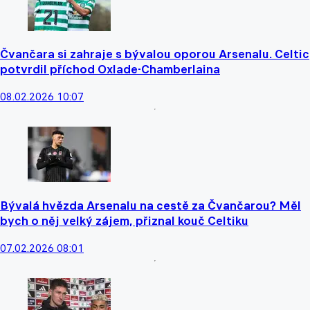
Čvančara si zahraje s bývalou oporou Arsenalu. Celtic
potvrdil příchod Oxlade-Chamberlaina
08.02.2026 10:07
Bývalá hvězda Arsenalu na cestě za Čvančarou? Měl
bych o něj velký zájem, přiznal kouč Celtiku
07.02.2026 08:01