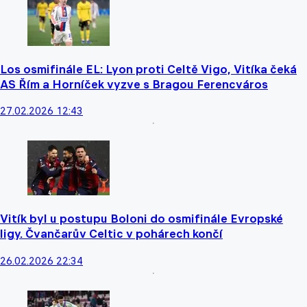
Los osmifinále EL: Lyon proti Celtě Vigo, Vitíka čeká
AS Řím a Horníček vyzve s Bragou Ferencváros
27.02.2026 12:43
Vitík byl u postupu Boloni do osmifinále Evropské
ligy. Čvančarův Celtic v pohárech končí
26.02.2026 22:34