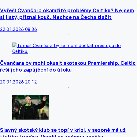
Vyřeší Čvančara okamžitě problémy Celtiku? Nejsem
si jistý, přiznal kouč. Nechce na Čecha tlačit
22.01.2026 08:36
Čvančara by mohl okusit skotskou Premiership. Celtic
řeší jeho zapůjčení do útoku
20.01.2026 20:12
Slavný skotský klub se topí v krizi, v sezoně má už
třetího trenéra. Vsadil na známou značku