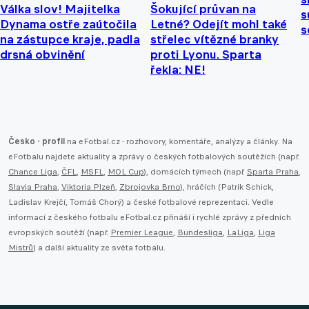
Válka slov! Majitelka
Šokující průvan na
s
Dynama ostře zaútočila
Letné? Odejít mohl také
s
na zástupce kraje, padla
střelec vítězné branky
drsná obvinění
proti Lyonu. Sparta
řekla: NE!
Česko - profil
na eFotbal.cz - rozhovory, komentáře, analýzy a články. Na
eFotbalu najdete aktuality a zprávy o českých fotbalových soutěžích (např.
Chance Liga
,
ČFL
,
MSFL
,
MOL Cup
), domácích týmech (např.
Sparta Praha
,
Slavia Praha
,
Viktoria Plzeň
,
Zbrojovka Brno
), hráčích (Patrik Schick,
Ladislav Krejčí, Tomáš Chorý) a české fotbalové reprezentaci. Vedle
informací z českého fotbalu eFotbal.cz přináší i rychlé zprávy z předních
evropských soutěží (např.
Premier League
,
Bundesliga
,
LaLiga
,
Liga
Mistrů
) a další aktuality ze světa fotbalu.