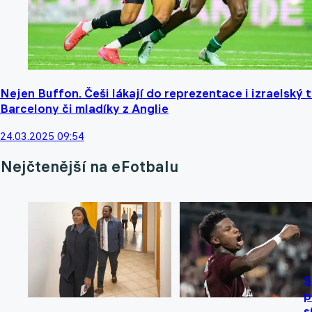
Nejen Buffon. Češi lákají do reprezentace i izraelský 
Barcelony či mladíky z Anglie
24.03.2025 09:54
Nejčtenější na eFotbalu
S
p
s