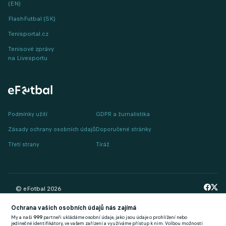
(EN)
FlashFutbal (SK)
Tenisportal.cz
Tenisové zprávy
na Livesportu
Podmínky užití
GDPR a žurnalistika
Zásady ochrany osobních údajů
Doporučené stránky
Třetí strany
Tiráž
© eFotbal
2026
Ochrana vašich osobních údajů nás zajímá
My a naši
999
partneři ukládáme osobní údaje, jako jsou údaje o prohlížení nebo
jedinečné identifikátory, ve vašem zařízení a využíváme přístup k nim. Volbou možnosti