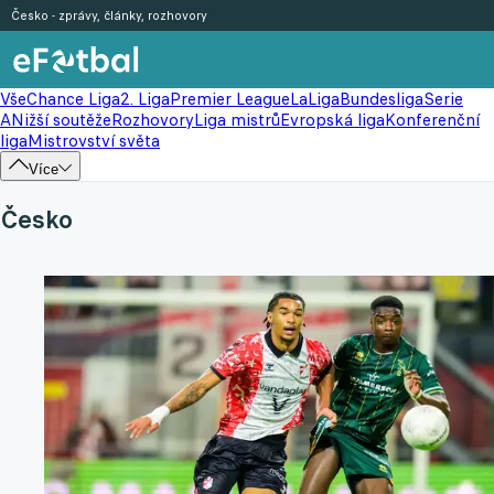
Česko - zprávy, články, rozhovory
Vše
Chance Liga
2. Liga
Premier League
LaLiga
Bundesliga
Serie
A
Nižší soutěže
Rozhovory
Liga mistrů
Evropská liga
Konferenční
liga
Mistrovství světa
Více
Česko