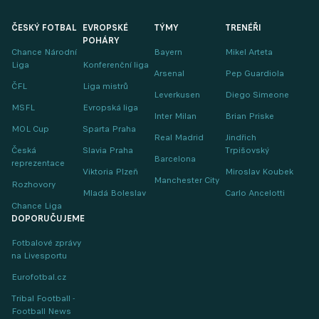
ČESKÝ FOTBAL
EVROPSKÉ
TÝMY
TRENÉŘI
POHÁRY
Chance Národní
Bayern
Mikel Arteta
Liga
Konferenční liga
Arsenal
Pep Guardiola
ČFL
Liga mistrů
Leverkusen
Diego Simeone
MSFL
Evropská liga
Inter Milan
Brian Priske
MOL Cup
Sparta Praha
Real Madrid
Jindřich
Česká
Slavia Praha
Trpišovský
Barcelona
reprezentace
Viktoria Plzeň
Miroslav Koubek
Manchester City
Rozhovory
Mladá Boleslav
Carlo Ancelotti
Chance Liga
DOPORUČUJEME
Fotbalové zprávy
na Livesportu
Eurofotbal.cz
Tribal Football -
Football News