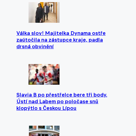
Válka slov! Majitelka Dynama ostře
zaútočila na zástupce kraje, padla
drsná obvinění
Slavia B po přestřelce bere tři body.
Ústí nad Labem po poločase snů
klopýtlo s Českou Lípou