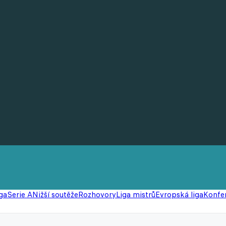
ga
Serie A
Nižší soutěže
Rozhovory
Liga mistrů
Evropská liga
Konfer