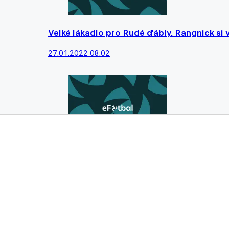
Velké lákadlo pro Rudé ďábly. Rangnick si 
27.01.2022 08:02
Aubameyang je k dispozici! Čtveřice klubů
05.01.2022 08:33