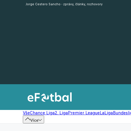
Jorge Cestero Sancho - zprávy, články, rozhovory
Vše
Chance Liga
2. Liga
Premier League
LaLiga
Bundesli
Více