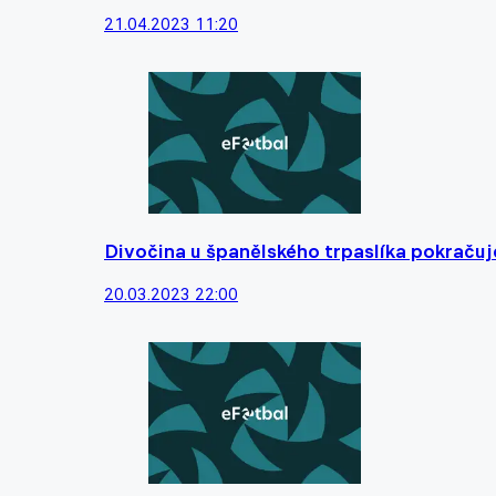
21.04.2023 11:20
Divočina u španělského trpaslíka pokračuje
20.03.2023 22:00