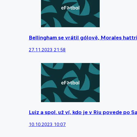
Bellingham se vrátil gólově, Morales hat
27.11.2023 21:58
Luiz a spol. už ví, kdo je v Riu povede po
10.10.2023 10:07