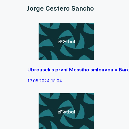
Jorge Cestero Sancho
Ubrousek s první Messiho smlouvou v Barce
17.05.2024 18:04