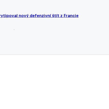
vytipoval nový defenzivní štít z Francie
, které krouží kolem gabonského střelce Arsenalu