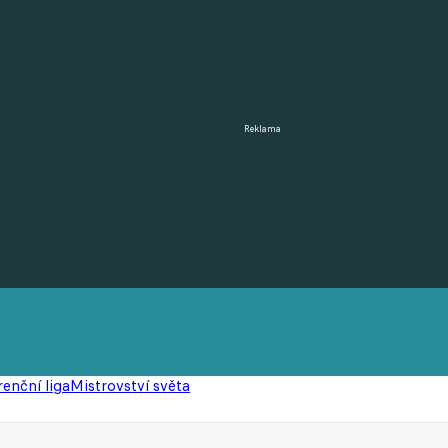
Reklama
enční liga
Mistrovství světa