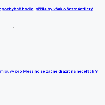
epochybně bodlo, přišla by však o šestnáctiletý
 smlouvy pro Messiho se začne dražit na necelých 9