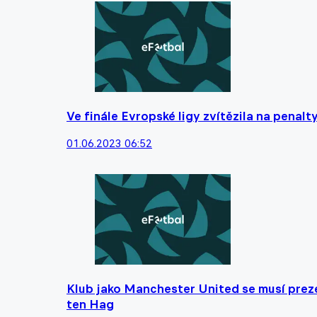
Ve finále Evropské ligy zvítězila na penalty
01.06.2023 06:52
Klub jako Manchester United se musí preze
ten Hag