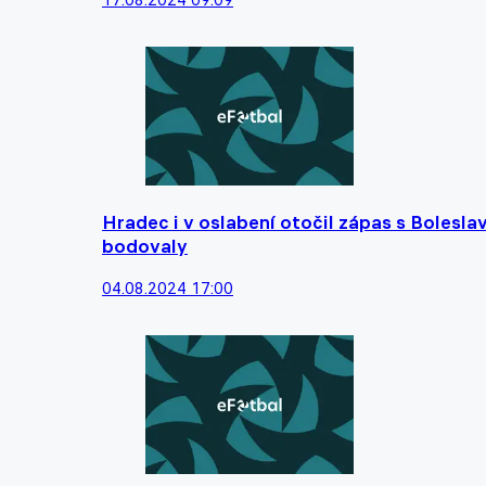
Hradec i v oslabení otočil zápas s Bolesl
bodovaly
04.08.2024 17:00