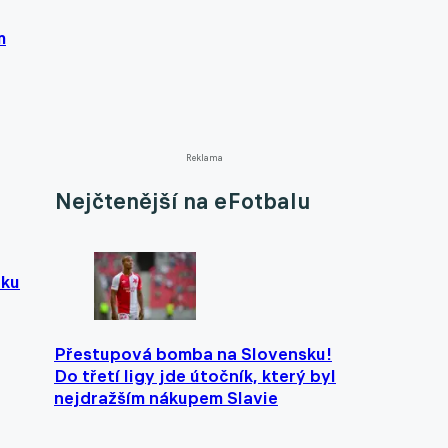
m
Reklama
Nejčtenější na eFotbalu
lku
Přestupová bomba na Slovensku!
Do třetí ligy jde útočník, který byl
nejdražším nákupem Slavie