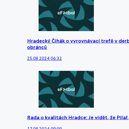
Hradecký Čihák o vyrovnávací trefě v derby
obránců
25.08.2024 06:32
Rada o kvalitách Hradce: Je vidět, že Pila
17.08.2024 09:09