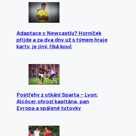
Adaptace v Newcastlu? Horníček
přijde a za dva dny už s týmem hraje
karty, je jiný, říká kouč
Postřehy z utkání Sparta – Lyon:
Alcócer ohrozí kapitána, pan
Evropa a spálené tutovky