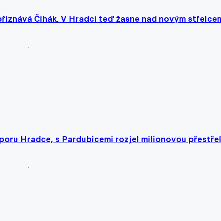
, přiznává Čihák. V Hradci teď žasne nad novým střelce
oporu Hradce, s Pardubicemi rozjel milionovou přestře