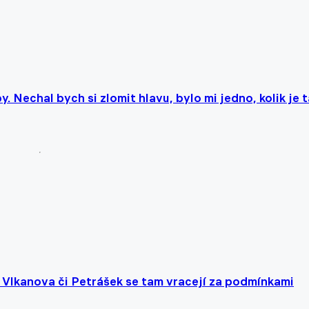
. Nechal bych si zlomit hlavu, bylo mi jedno, kolik je 
ř, Vlkanova či Petrášek se tam vracejí za podmínkami