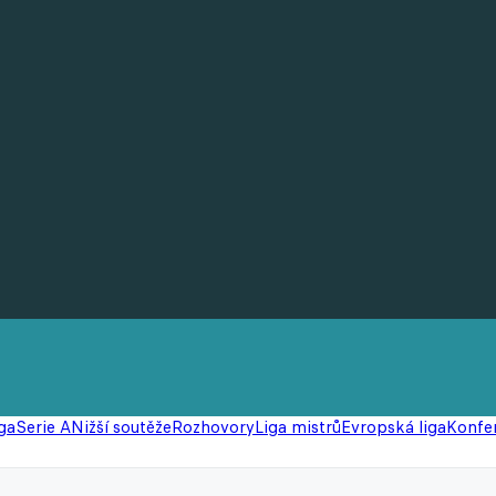
ga
Serie A
Nižší soutěže
Rozhovory
Liga mistrů
Evropská liga
Konfer