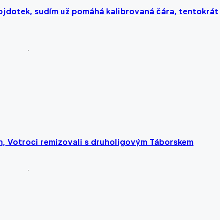
jdotek, sudím už pomáhá kalibrovaná čára, tentokrát
ín, Votroci remizovali s druholigovým Táborskem