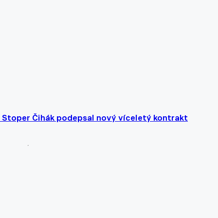
 Stoper Čihák podepsal nový víceletý kontrakt