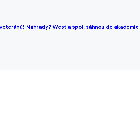
 veteránů! Náhrady? West a spol. sáhnou do akademie
iktorie posílil kanonýr Vašulín z Hradce Králové