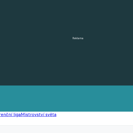
Reklama
enční liga
Mistrovství světa