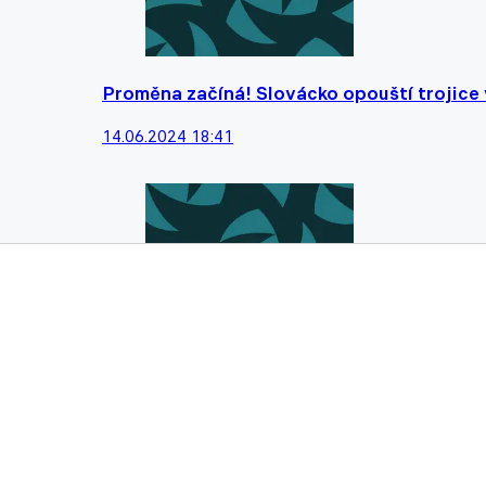
Proměna začíná! Slovácko opouští trojice
14.06.2024 18:41
Plzeň oznámila druhou letní posilu. Kádr V
13.06.2024 18:57