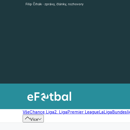
Filip Čihák - zprávy, články, rozhovory
Vše
Chance Liga
2. Liga
Premier League
LaLiga
Bundesli
Více