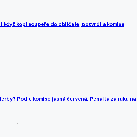
i když kopl soupeře do obličeje, potvrdila komise
rby? Podle komise jasná červená. Penalta za ruku na