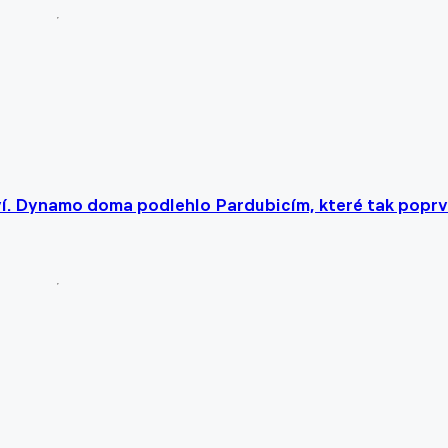
aví. Dynamo doma podlehlo Pardubicím, které tak popr