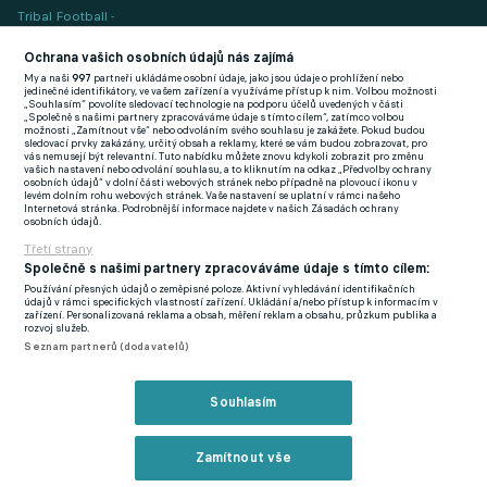
Tribal Football -
Football News
(EN)
Ochrana vašich osobních údajů nás zajímá
My a naši
997
partneři ukládáme osobní údaje, jako jsou údaje o prohlížení nebo
FlashFutbal (SK)
jedinečné identifikátory, ve vašem zařízení a využíváme přístup k nim. Volbou možnosti
„Souhlasím“ povolíte sledovací technologie na podporu účelů uvedených v části
„Společně s našimi partnery zpracováváme údaje s tímto cílem“, zatímco volbou
Tenisportal.cz
možnosti „Zamítnout vše“ nebo odvoláním svého souhlasu je zakážete. Pokud budou
sledovací prvky zakázány, určitý obsah a reklamy, které se vám budou zobrazovat, pro
Tenisové zprávy
vás nemusejí být relevantní. Tuto nabídku můžete znovu kdykoli zobrazit pro změnu
vašich nastavení nebo odvolání souhlasu, a to kliknutím na odkaz „Předvolby ochrany
na Livesportu
osobních údajů“ v dolní části webových stránek nebo případně na plovoucí ikonu v
levém dolním rohu webových stránek. Vaše nastavení se uplatní v rámci našeho
Internetová stránka. Podrobnější informace najdete v našich Zásadách ochrany
osobních údajů.
Třetí strany
Společně s našimi partnery zpracováváme údaje s tímto cílem:
Používání přesných údajů o zeměpisné poloze. Aktivní vyhledávání identifikačních
Podmínky užití
GDPR a žurnalistika
údajů v rámci specifických vlastností zařízení. Ukládání a/nebo přístup k informacím v
zařízení. Personalizovaná reklama a obsah, měření reklam a obsahu, průzkum publika a
Zásady ochrany osobních údajů
Doporučené stránky
rozvoj služeb.
Seznam partnerů (dodavatelů)
Třetí strany
Tiráž
Souhlasím
© eFotbal
2026
Zamítnout vše