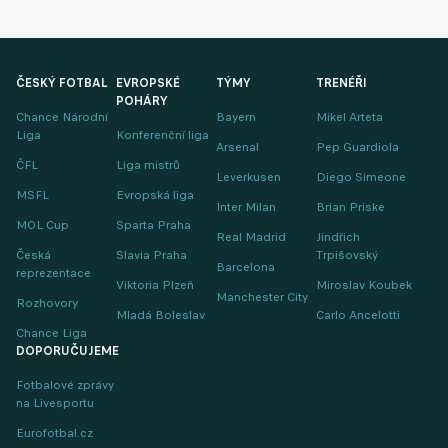
ČESKÝ FOTBAL
EVROPSKÉ
TÝMY
TRENÉŘI
POHÁRY
Chance Národní
Bayern
Mikel Arteta
Liga
Konferenční liga
Arsenal
Pep Guardiola
ČFL
Liga mistrů
Leverkusen
Diego Simeone
MSFL
Evropská liga
Inter Milan
Brian Priske
MOL Cup
Sparta Praha
Real Madrid
Jindřich
Česká
Slavia Praha
Trpišovský
Barcelona
reprezentace
Viktoria Plzeň
Miroslav Koubek
Manchester City
Rozhovory
Mladá Boleslav
Carlo Ancelotti
Chance Liga
DOPORUČUJEME
Fotbalové zprávy
na Livesportu
Eurofotbal.cz