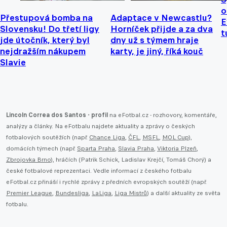
o
Přestupová bomba na
Adaptace v Newcastlu?
E
Slovensku! Do třetí ligy
Horníček přijde a za dva
t
jde útočník, který byl
dny už s týmem hraje
nejdražším nákupem
karty, je jiný, říká kouč
Slavie
Lincoln Correa dos Santos - profil
na eFotbal.cz - rozhovory, komentáře,
analýzy a články. Na eFotbalu najdete aktuality a zprávy o českých
fotbalových soutěžích (např.
Chance Liga
,
ČFL
,
MSFL
,
MOL Cup
),
domácích týmech (např.
Sparta Praha
,
Slavia Praha
,
Viktoria Plzeň
,
Zbrojovka Brno
), hráčích (Patrik Schick, Ladislav Krejčí, Tomáš Chorý) a
české fotbalové reprezentaci. Vedle informací z českého fotbalu
eFotbal.cz přináší i rychlé zprávy z předních evropských soutěží (např.
Premier League
,
Bundesliga
,
LaLiga
,
Liga Mistrů
) a další aktuality ze světa
fotbalu.