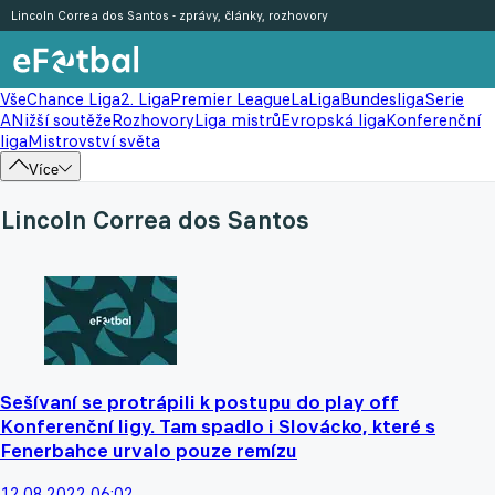
Lincoln Correa dos Santos - zprávy, články, rozhovory
Vše
Chance Liga
2. Liga
Premier League
LaLiga
Bundesliga
Serie
A
Nižší soutěže
Rozhovory
Liga mistrů
Evropská liga
Konferenční
liga
Mistrovství světa
Více
Lincoln Correa dos Santos
Sešívaní se protrápili k postupu do play off
Konferenční ligy. Tam spadlo i Slovácko, které s
Fenerbahce urvalo pouze remízu
12.08.2022 06:02