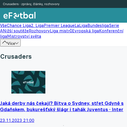
Crusaders - zprávy, články, rozhovory
Vše
Chance Liga
2. Liga
Premier League
LaLiga
Bundesliga
Serie
A
Nižší soutěže
Rozhovory
Liga mistrů
Evropská liga
Konferenční
liga
Mistrovství světa
Více
Crusaders
Jaká derby nás čekají? Bitva o Sydney, střet Gdyně s
Gdaňskem, bukurešťský šlágr i tahák Juventus - Inter
23.11.2023 21:00