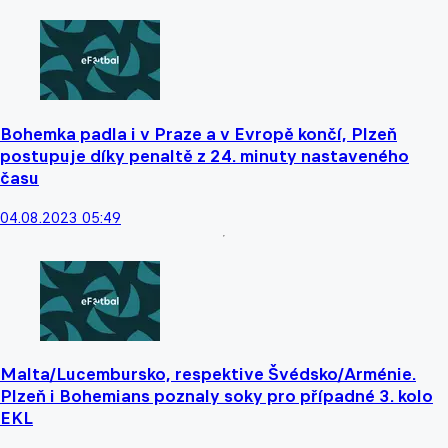
Bohemka padla i v Praze a v Evropě končí, Plzeň
postupuje díky penaltě z 24. minuty nastaveného
času
04.08.2023 05:49
Malta/Lucembursko, respektive Švédsko/Arménie.
Plzeň i Bohemians poznaly soky pro případné 3. kolo
EKL