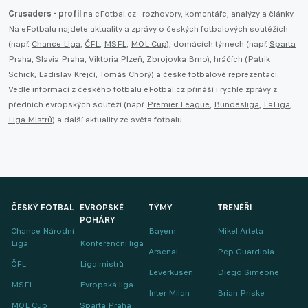
Crusaders - profil
na eFotbal.cz - rozhovory, komentáře, analýzy a články.
Na eFotbalu najdete aktuality a zprávy o českých fotbalových soutěžích
(např.
Chance Liga
,
ČFL
,
MSFL
,
MOL Cup
), domácích týmech (např.
Sparta
Praha
,
Slavia Praha
,
Viktoria Plzeň
,
Zbrojovka Brno
), hráčích (Patrik
Schick, Ladislav Krejčí, Tomáš Chorý) a české fotbalové reprezentaci.
Vedle informací z českého fotbalu eFotbal.cz přináší i rychlé zprávy z
předních evropských soutěží (např.
Premier League
,
Bundesliga
,
LaLiga
,
Liga Mistrů
) a další aktuality ze světa fotbalu.
ČESKÝ FOTBAL
EVROPSKÉ
TÝMY
TRENÉŘI
POHÁRY
Chance Národní
Bayern
Mikel Arteta
Liga
Konferenční liga
Arsenal
Pep Guardiola
ČFL
Liga mistrů
Leverkusen
Diego Simeone
MSFL
Evropská liga
Inter Milan
Brian Priske
MOL Cup
Sparta Praha