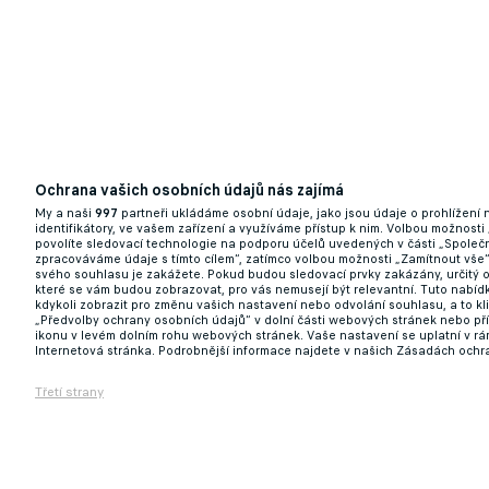
Ochrana vašich osobních údajů nás zajímá
My a naši
997
partneři ukládáme osobní údaje, jako jsou údaje o prohlížení
identifikátory, ve vašem zařízení a využíváme přístup k nim. Volbou možnosti
povolíte sledovací technologie na podporu účelů uvedených v části „Společn
zpracováváme údaje s tímto cílem“, zatímco volbou možnosti „Zamítnout vše
svého souhlasu je zakážete. Pokud budou sledovací prvky zakázány, určitý 
které se vám budou zobrazovat, pro vás nemusejí být relevantní. Tuto nabí
kdykoli zobrazit pro změnu vašich nastavení nebo odvolání souhlasu, a to k
„Předvolby ochrany osobních údajů“ v dolní části webových stránek nebo př
ikonu v levém dolním rohu webových stránek. Vaše nastavení se uplatní v r
Internetová stránka. Podrobnější informace najdete v našich Zásadách ochr
Třetí strany