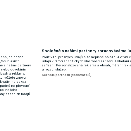
Společně s našimi partnery zpracováváme úd
 nebo jedinečné
Používání přesných údajů o zeměpisné poloze. Aktivní v
 „Souhlasím“
údajů v rámci specifických vlastností zařízení. Ukládání 
ě s našimi partnery
zařízení. Personalizovaná reklama a obsah, měření rek
“ nebo odvoláním
a rozvoj služeb.
obsah a reklamy,
Seznam partnerů (dodavatelů)
dku můžete znovu
liknutím na odkaz
ípadně na plovoucí
ámci našeho
any osobních údajů.