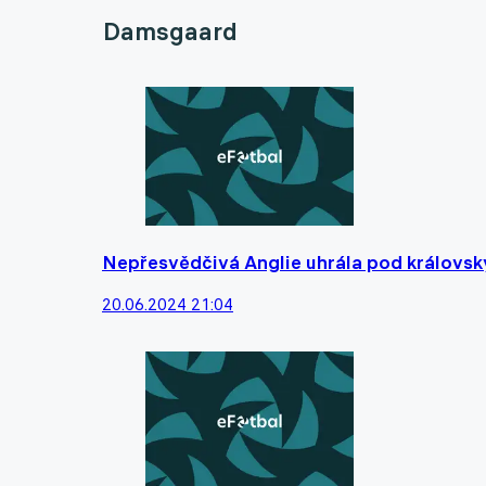
Damsgaard
Nepřesvědčivá Anglie uhrála pod královs
20.06.2024 21:04