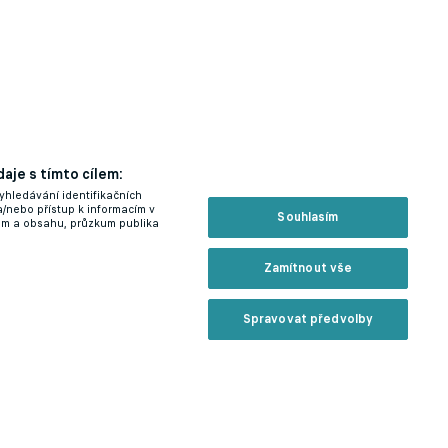
aje s tímto cílem:
yhledávání identifikačních
a/nebo přístup k informacím v
Souhlasím
lam a obsahu, průzkum publika
Zamítnout vše
Spravovat předvolby