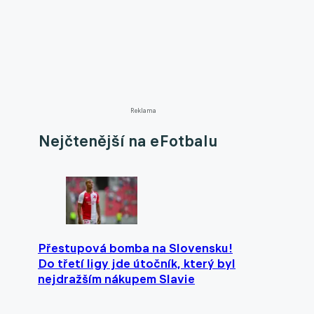
Reklama
Nejčtenější na eFotbalu
Přestupová bomba na Slovensku!
Do třetí ligy jde útočník, který byl
nejdražším nákupem Slavie