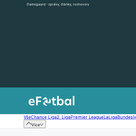
Damsgaard - zprávy, články, rozhovory
Vše
Chance Liga
2. Liga
Premier League
LaLiga
Bundesli
Více