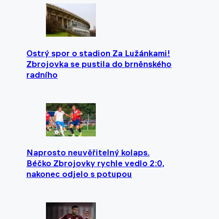
Ostrý spor o stadion Za Lužánkami!
Zbrojovka se pustila do brněnského
radního
Naprosto neuvěřitelný kolaps.
Béčko Zbrojovky rychle vedlo 2:0,
nakonec odjelo s potupou