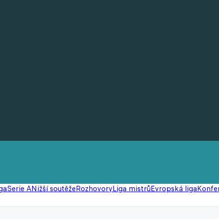
ga
Serie A
Nižší soutěže
Rozhovory
Liga mistrů
Evropská liga
Konfer