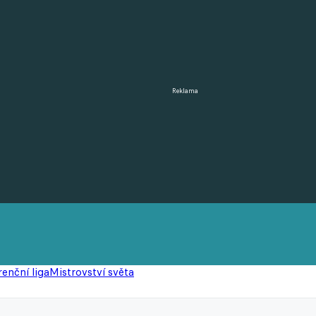
Reklama
enční liga
Mistrovství světa