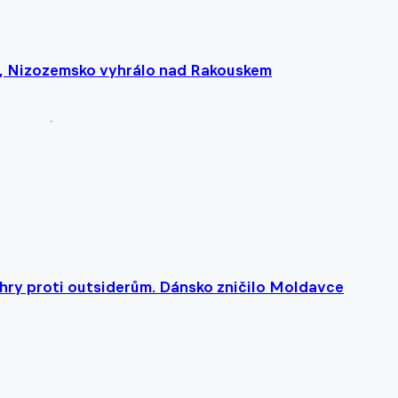
m, Nizozemsko vyhrálo nad Rakouskem
ýhry proti outsiderům. Dánsko zničilo Moldavce