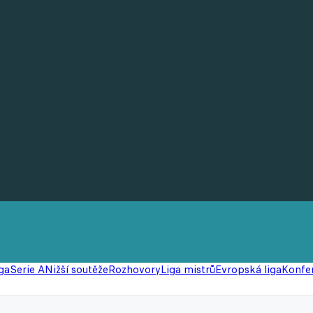
ga
Serie A
Nižší soutěže
Rozhovory
Liga mistrů
Evropská liga
Konfer