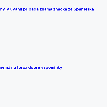
any. V úvahu připadá známá značka ze Španělska
m nemá na Ibrox dobré vzpomínky