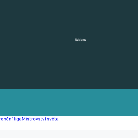
Reklama
enční liga
Mistrovství světa