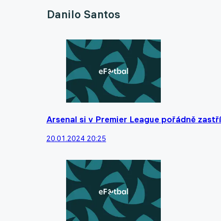
Danilo Santos
Arsenal si v Premier League pořádně zastříl
20.01.2024 20:25