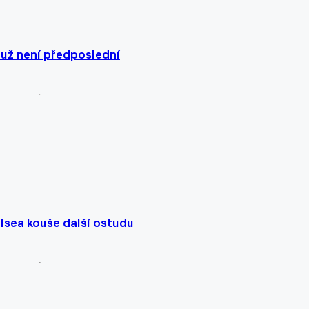
 už není předposlední
lsea kouše další ostudu