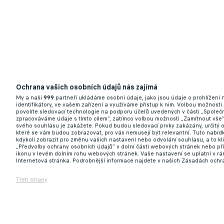
Ochrana vašich osobních údajů nás zajímá
My a naši
999
partneři ukládáme osobní údaje, jako jsou údaje o prohlížení
identifikátory, ve vašem zařízení a využíváme přístup k nim. Volbou možnosti
povolíte sledovací technologie na podporu účelů uvedených v části „Společn
zpracováváme údaje s tímto cílem“, zatímco volbou možnosti „Zamítnout vše
svého souhlasu je zakážete. Pokud budou sledovací prvky zakázány, určitý 
které se vám budou zobrazovat, pro vás nemusejí být relevantní. Tuto nabí
kdykoli zobrazit pro změnu vašich nastavení nebo odvolání souhlasu, a to k
„Předvolby ochrany osobních údajů“ v dolní části webových stránek nebo př
ikonu v levém dolním rohu webových stránek. Vaše nastavení se uplatní v r
Internetová stránka. Podrobnější informace najdete v našich Zásadách ochr
Třetí strany