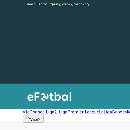
Danilo Santos - zprávy, články, rozhovory
Vše
Chance Liga
2. Liga
Premier League
LaLiga
Bundesli
Více