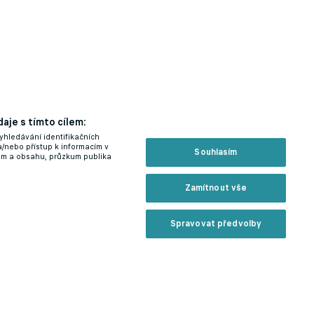
aje s tímto cílem:
yhledávání identifikačních
a/nebo přístup k informacím v
Souhlasím
lam a obsahu, průzkum publika
Zamítnout vše
Spravovat předvolby