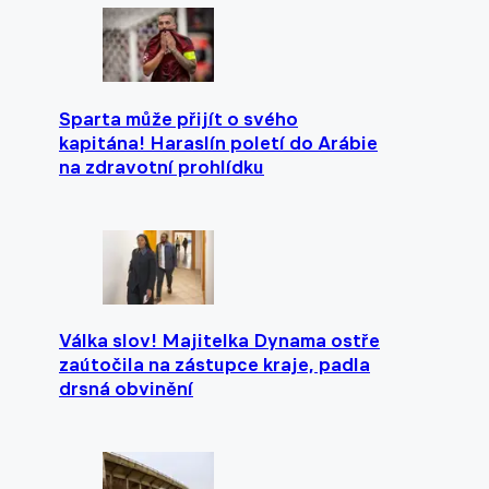
Sparta může přijít o svého
kapitána! Haraslín poletí do Arábie
na zdravotní prohlídku
Válka slov! Majitelka Dynama ostře
zaútočila na zástupce kraje, padla
drsná obvinění