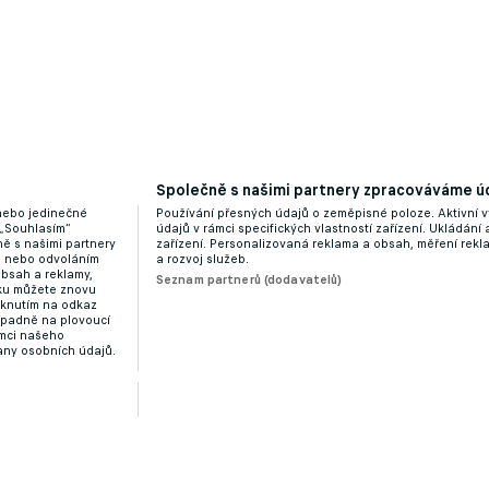
Společně s našimi partnery zpracováváme úd
 nebo jedinečné
Používání přesných údajů o zeměpisné poloze. Aktivní v
 „Souhlasím“
údajů v rámci specifických vlastností zařízení. Ukládání 
ě s našimi partnery
zařízení. Personalizovaná reklama a obsah, měření rek
“ nebo odvoláním
a rozvoj služeb.
obsah a reklamy,
Seznam partnerů (dodavatelů)
dku můžete znovu
liknutím na odkaz
ípadně na plovoucí
ámci našeho
any osobních údajů.