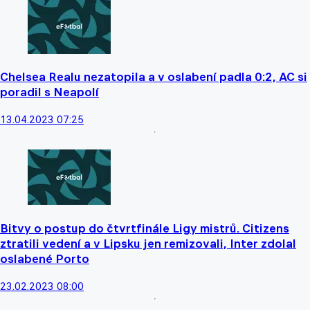
Chelsea Realu nezatopila a v oslabení padla 0:2, AC si
poradil s Neapolí
13.04.2023 07:25
Bitvy o postup do čtvrtfinále Ligy mistrů. Citizens
ztratili vedení a v Lipsku jen remizovali, Inter zdolal
oslabené Porto
23.02.2023 08:00