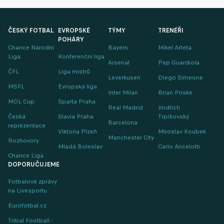
ČESKÝ FOTBAL
EVROPSKÉ
TÝMY
TRENÉŘI
POHÁRY
Chance Národní
Bayern
Mikel Arteta
Liga
Konferenční liga
Arsenal
Pep Guardiola
ČFL
Liga mistrů
Leverkusen
Diego Simeone
MSFL
Evropská liga
Inter Milan
Brian Priske
MOL Cup
Sparta Praha
Real Madrid
Jindřich
Česká
Slavia Praha
Trpišovský
Barcelona
reprezentace
Viktoria Plzeň
Miroslav Koubek
Manchester City
Rozhovory
Mladá Boleslav
Carlo Ancelotti
Chance Liga
DOPORUČUJEME
Fotbalové zprávy
na Livesportu
Eurofotbal.cz
Tribal Football -