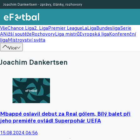
Joachim Dankertsen - zprávy, články, rozhovory
Vše
Chance Liga
2. Liga
Premier League
LaLiga
Bundesliga
Serie
A
Nižší soutěže
Rozhovory
Liga mistrů
Evropská liga
Konferenční
liga
Mistrovství světa
Více
Joachim Dankertsen
Mbappé oslavil debut za Real gólem, Bílý balet při
jeho premiéře ovládl Superpohár UEFA
15.08.2024 06:56