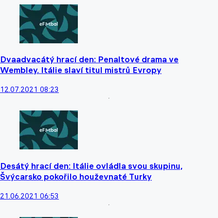
Dvaadvacátý hrací den: Penaltové drama ve
Wembley. Itálie slaví titul mistrů Evropy
12.07.2021 08:23
Desátý hrací den: Itálie ovládla svou skupinu,
Švýcarsko pokořilo houževnaté Turky
21.06.2021 06:53