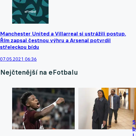
Manchester United a Villarreal si ustrážili postup.
Řím zapsal čestnou výhru a Arsenal potvrdil
střeleckou bídu
07.05.2021 06:36
Nejčtenější na eFotbalu
S
b
L