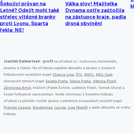
Šokující průvan na
Válka slov! Majitelka
k
Letné? Odejít mohl také
Dynama ostře zaútočila
střelec vítězné branky
na zástupce kraje, padla
proti Lyonu. Sparta
drsná obvinění
řekla: NE!
Joachim Dankertsen - profil
na eFotbal.cz - rozhovory, komentáře,
analýzy a články. Na eFotbalu najdete aktuality a zprávy o českých
fotbalových soutěžích (např.
Chance Liga
,
ČFL
,
MSFL
,
MOL Cup
),
domácích týmech (např.
Sparta Praha
,
Slavia Praha
,
Viktoria Plzeň
,
Zbrojovka Brno
), hráčích (Patrik Schick, Ladislav Krejčí, Tomáš Chorý) a
české fotbalové reprezentaci. Vedle informací z českého fotbalu
eFotbal.cz přináší i rychlé zprávy z předních evropských soutěží (např.
Premier League
,
Bundesliga
,
LaLiga
,
Liga Mistrů
) a další aktuality ze světa
fotbalu.