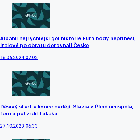
Albánii nejrychlejší gól historie Eura body nepřinesl,
Italové po obratu dorovnali Česko
16.06.2024 07:02
Děsivý start a konec nadějí. Slavia v Římě neuspěla,
formu potvrdil Lukaku
27.10.2023 06:33