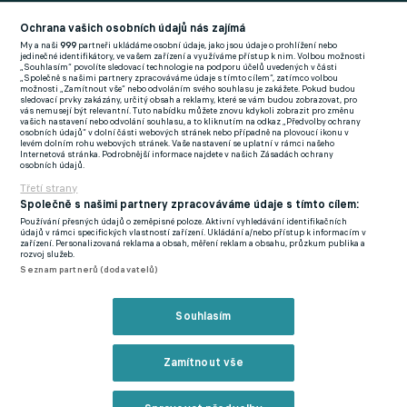
Football News
(EN)
Ochrana vašich osobních údajů nás zajímá
My a naši
999
partneři ukládáme osobní údaje, jako jsou údaje o prohlížení nebo
FlashFutbal (SK)
jedinečné identifikátory, ve vašem zařízení a využíváme přístup k nim. Volbou možnosti
„Souhlasím“ povolíte sledovací technologie na podporu účelů uvedených v části
„Společně s našimi partnery zpracováváme údaje s tímto cílem“, zatímco volbou
Tenisportal.cz
možnosti „Zamítnout vše“ nebo odvoláním svého souhlasu je zakážete. Pokud budou
sledovací prvky zakázány, určitý obsah a reklamy, které se vám budou zobrazovat, pro
Tenisové zprávy
vás nemusejí být relevantní. Tuto nabídku můžete znovu kdykoli zobrazit pro změnu
vašich nastavení nebo odvolání souhlasu, a to kliknutím na odkaz „Předvolby ochrany
na Livesportu
osobních údajů“ v dolní části webových stránek nebo případně na plovoucí ikonu v
levém dolním rohu webových stránek. Vaše nastavení se uplatní v rámci našeho
Internetová stránka. Podrobnější informace najdete v našich Zásadách ochrany
osobních údajů.
Třetí strany
Společně s našimi partnery zpracováváme údaje s tímto cílem:
Používání přesných údajů o zeměpisné poloze. Aktivní vyhledávání identifikačních
Podmínky užití
GDPR a žurnalistika
údajů v rámci specifických vlastností zařízení. Ukládání a/nebo přístup k informacím v
zařízení. Personalizovaná reklama a obsah, měření reklam a obsahu, průzkum publika a
Zásady ochrany osobních údajů
Doporučené stránky
rozvoj služeb.
Seznam partnerů (dodavatelů)
Třetí strany
Tiráž
Souhlasím
© eFotbal
2026
Zamítnout vše