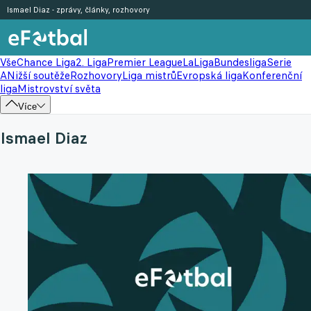
Ismael Diaz - zprávy, články, rozhovory
Vše
Chance Liga
2. Liga
Premier League
LaLiga
Bundesliga
Serie
A
Nižší soutěže
Rozhovory
Liga mistrů
Evropská liga
Konferenční
liga
Mistrovství světa
Více
Ismael Diaz