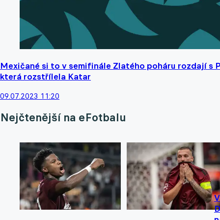
Mexičané si to v semifinále Zlatého poháru rozdají s
která rozstřílela Katar
09.07.2023 11:20
Nejčtenější na eFotbalu
V
D
n