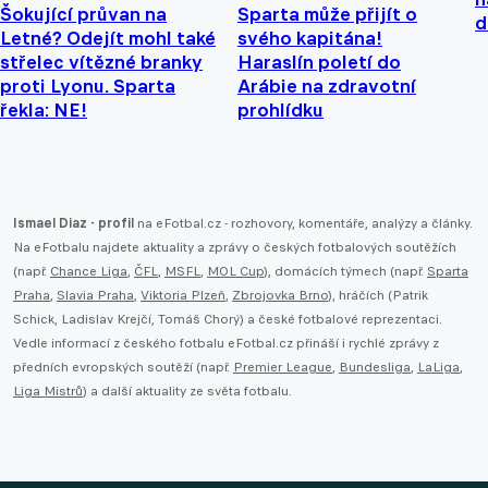
Šokující průvan na
Sparta může přijít o
d
Letné? Odejít mohl také
svého kapitána!
střelec vítězné branky
Haraslín poletí do
proti Lyonu. Sparta
Arábie na zdravotní
řekla: NE!
prohlídku
Ismael Diaz - profil
na eFotbal.cz - rozhovory, komentáře, analýzy a články.
Na eFotbalu najdete aktuality a zprávy o českých fotbalových soutěžích
(např.
Chance Liga
,
ČFL
,
MSFL
,
MOL Cup
), domácích týmech (např.
Sparta
Praha
,
Slavia Praha
,
Viktoria Plzeň
,
Zbrojovka Brno
), hráčích (Patrik
Schick, Ladislav Krejčí, Tomáš Chorý) a české fotbalové reprezentaci.
Vedle informací z českého fotbalu eFotbal.cz přináší i rychlé zprávy z
předních evropských soutěží (např.
Premier League
,
Bundesliga
,
LaLiga
,
Liga Mistrů
) a další aktuality ze světa fotbalu.