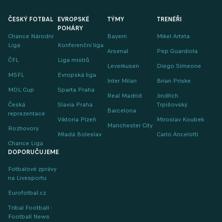
ČESKÝ FOTBAL
EVROPSKÉ
TÝMY
TRENÉŘI
POHÁRY
Chance Národní
Bayern
Mikel Arteta
Liga
Konferenční liga
Arsenal
Pep Guardiola
ČFL
Liga mistrů
Leverkusen
Diego Simeone
MSFL
Evropská liga
Inter Milan
Brian Priske
MOL Cup
Sparta Praha
Real Madrid
Jindřich
Česká
Slavia Praha
Trpišovský
Barcelona
reprezentace
Viktoria Plzeň
Miroslav Koubek
Manchester City
Rozhovory
Mladá Boleslav
Carlo Ancelotti
Chance Liga
DOPORUČUJEME
Fotbalové zprávy
na Livesportu
Eurofotbal.cz
Tribal Football -
Football News