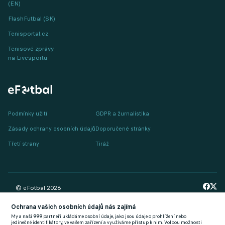
(EN)
FlashFutbal (SK)
Tenisportal.cz
Tenisové zprávy
na Livesportu
Podmínky užití
GDPR a žurnalistika
Zásady ochrany osobních údajů
Doporučené stránky
Třetí strany
Tiráž
© eFotbal
2026
Ochrana vašich osobních údajů nás zajímá
My a naši
999
partneři ukládáme osobní údaje, jako jsou údaje o prohlížení nebo
jedinečné identifikátory, ve vašem zařízení a využíváme přístup k nim. Volbou možnosti