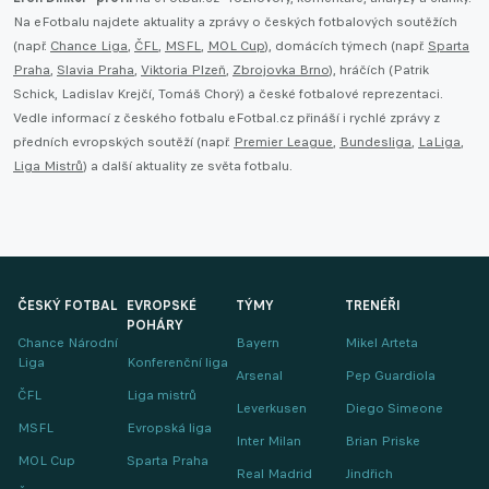
Na eFotbalu najdete aktuality a zprávy o českých fotbalových soutěžích
(např.
Chance Liga
,
ČFL
,
MSFL
,
MOL Cup
), domácích týmech (např.
Sparta
Praha
,
Slavia Praha
,
Viktoria Plzeň
,
Zbrojovka Brno
), hráčích (Patrik
Schick, Ladislav Krejčí, Tomáš Chorý) a české fotbalové reprezentaci.
Vedle informací z českého fotbalu eFotbal.cz přináší i rychlé zprávy z
předních evropských soutěží (např.
Premier League
,
Bundesliga
,
LaLiga
,
Liga Mistrů
) a další aktuality ze světa fotbalu.
ČESKÝ FOTBAL
EVROPSKÉ
TÝMY
TRENÉŘI
POHÁRY
Chance Národní
Bayern
Mikel Arteta
Liga
Konferenční liga
Arsenal
Pep Guardiola
ČFL
Liga mistrů
Leverkusen
Diego Simeone
MSFL
Evropská liga
Inter Milan
Brian Priske
MOL Cup
Sparta Praha
Real Madrid
Jindřich