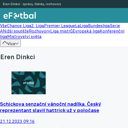
Eren Dinkci - zprávy, články, rozhovory
Vše
Chance Liga
2. Liga
Premier League
LaLiga
Bundesliga
Serie
A
Nižší soutěže
Rozhovory
Liga mistrů
Evropská liga
Konferenční
liga
Mistrovství světa
Více
Eren Dinkci
Schickova senzační vánoční nadílka. Český
reprezentant slavil hattrick už v poločase
21.12.2023 09:16