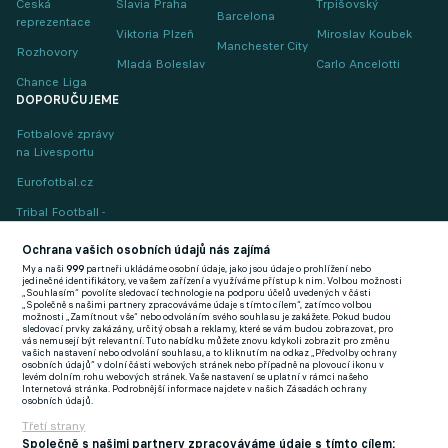
Česká
Slavia Praha
Trpišovský
Barcelona
reprezentace
Viktoria Plzeň
Miroslav Koubek
Manchester City
Rozhovory
Mladá Boleslav
Carlo Ancelotti
Chance Liga
DOPORUČUJEME
Fotbalové zprávy
na Livesportu
Eurofotbal.cz
Tribal Football -
Football News
(EN)
Ochrana vašich osobních údajů nás zajímá
My a naši
999
partneři ukládáme osobní údaje, jako jsou údaje o prohlížení nebo
FlashFutbal (SK)
jedinečné identifikátory, ve vašem zařízení a využíváme přístup k nim. Volbou možnosti
„Souhlasím“ povolíte sledovací technologie na podporu účelů uvedených v části
„Společně s našimi partnery zpracováváme údaje s tímto cílem“, zatímco volbou
Tenisportal.cz
možnosti „Zamítnout vše“ nebo odvoláním svého souhlasu je zakážete. Pokud budou
sledovací prvky zakázány, určitý obsah a reklamy, které se vám budou zobrazovat, pro
Tenisové zprávy
vás nemusejí být relevantní. Tuto nabídku můžete znovu kdykoli zobrazit pro změnu
vašich nastavení nebo odvolání souhlasu, a to kliknutím na odkaz „Předvolby ochrany
na Livesportu
osobních údajů“ v dolní části webových stránek nebo případně na plovoucí ikonu v
levém dolním rohu webových stránek. Vaše nastavení se uplatní v rámci našeho
Internetová stránka. Podrobnější informace najdete v našich Zásadách ochrany
osobních údajů.
Třetí strany
Společně s našimi partnery zpracováváme údaje s tímto cílem: