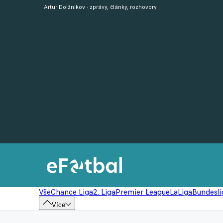
Artur Dolžnikov - zprávy, články, rozhovory
Vše
Chance Liga
2. Liga
Premier League
LaLiga
Bundesli
Více