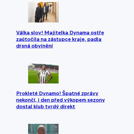
Válka slov! Majitelka Dynama ostře
zaútočila na zástupce kraje, padla
drsná obvinění
Prokleté Dynamo! Špatné zprávy
nekončí, i den před výkopem sezony
dostal klub tvrdý direkt