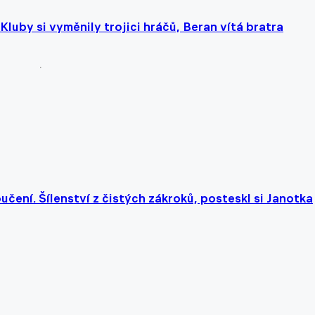
uby si vyměnily trojici hráčů, Beran vítá bratra
učení. Šílenství z čistých zákroků, posteskl si Janotka