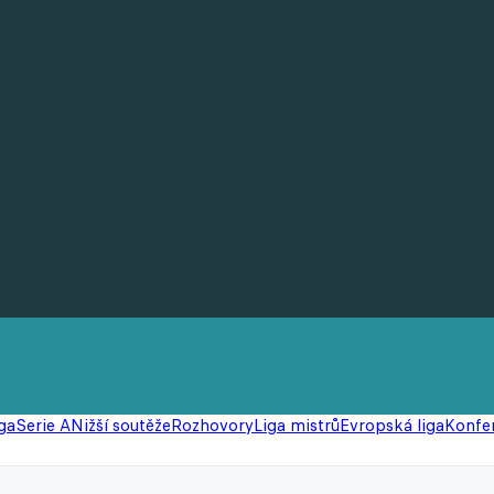
ga
Serie A
Nižší soutěže
Rozhovory
Liga mistrů
Evropská liga
Konfer