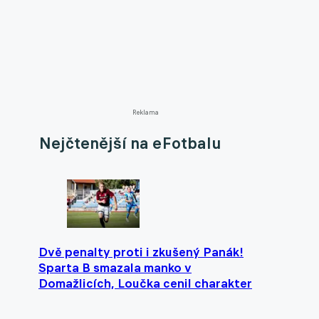
Reklama
Nejčtenější na eFotbalu
Dvě penalty proti i zkušený Panák!
Sparta B smazala manko v
Domažlicích, Loučka cenil charakter