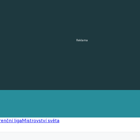
Reklama
enční liga
Mistrovství světa