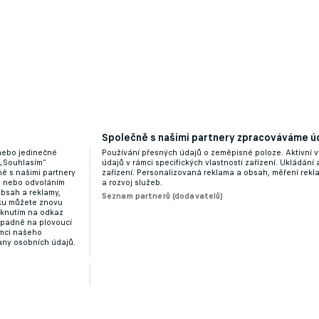
Společně s našimi partnery zpracováváme úd
 nebo jedinečné
Používání přesných údajů o zeměpisné poloze. Aktivní v
 „Souhlasím“
údajů v rámci specifických vlastností zařízení. Ukládání 
ě s našimi partnery
zařízení. Personalizovaná reklama a obsah, měření rek
“ nebo odvoláním
a rozvoj služeb.
obsah a reklamy,
Seznam partnerů (dodavatelů)
dku můžete znovu
liknutím na odkaz
ípadně na plovoucí
ámci našeho
any osobních údajů.