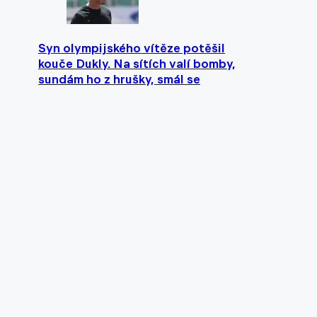
Syn olympijského vítěze potěšil
kouče Dukly. Na sítích valí bomby,
sundám ho z hrušky, smál se