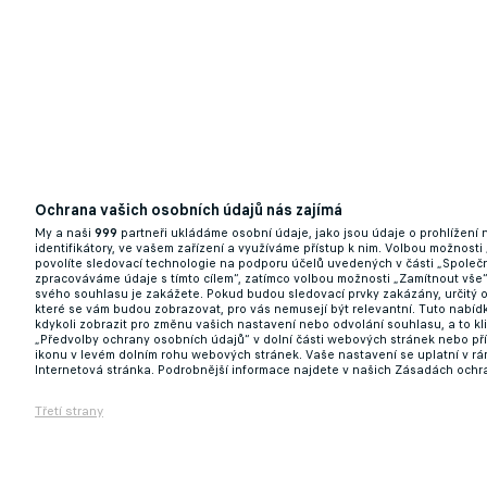
Ochrana vašich osobních údajů nás zajímá
My a naši
999
partneři ukládáme osobní údaje, jako jsou údaje o prohlížení
identifikátory, ve vašem zařízení a využíváme přístup k nim. Volbou možnosti
povolíte sledovací technologie na podporu účelů uvedených v části „Společn
zpracováváme údaje s tímto cílem“, zatímco volbou možnosti „Zamítnout vše
svého souhlasu je zakážete. Pokud budou sledovací prvky zakázány, určitý 
které se vám budou zobrazovat, pro vás nemusejí být relevantní. Tuto nabí
kdykoli zobrazit pro změnu vašich nastavení nebo odvolání souhlasu, a to k
„Předvolby ochrany osobních údajů“ v dolní části webových stránek nebo př
ikonu v levém dolním rohu webových stránek. Vaše nastavení se uplatní v r
Internetová stránka. Podrobnější informace najdete v našich Zásadách ochr
Třetí strany