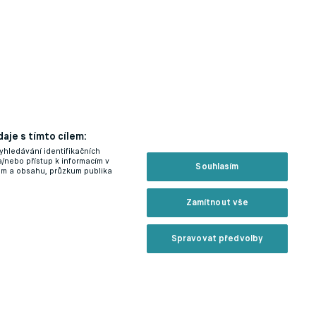
aje s tímto cílem:
yhledávání identifikačních
a/nebo přístup k informacím v
Souhlasím
lam a obsahu, průzkum publika
Zamítnout vše
Spravovat předvolby