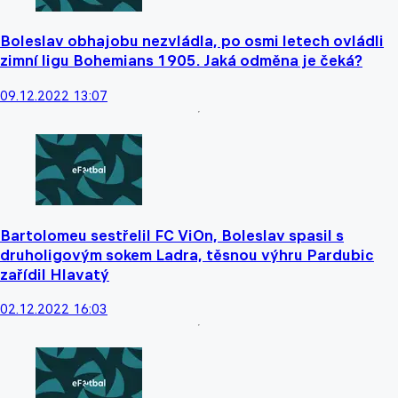
Boleslav obhajobu nezvládla, po osmi letech ovládli
zimní ligu Bohemians 1905. Jaká odměna je čeká?
09.12.2022 13:07
Bartolomeu sestřelil FC ViOn, Boleslav spasil s
druholigovým sokem Ladra, těsnou výhru Pardubic
zařídil Hlavatý
02.12.2022 16:03