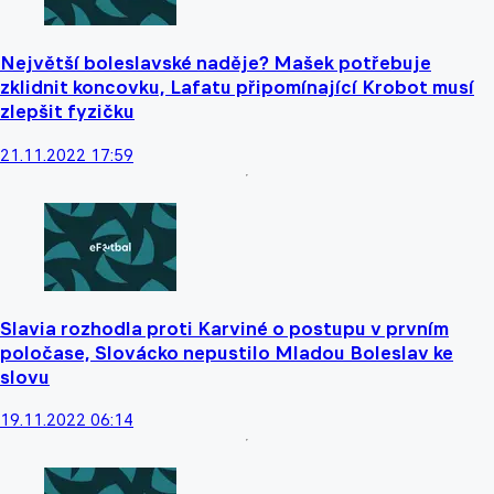
Největší boleslavské naděje? Mašek potřebuje
zklidnit koncovku, Lafatu připomínající Krobot musí
zlepšit fyzičku
21.11.2022 17:59
Slavia rozhodla proti Karviné o postupu v prvním
poločase, Slovácko nepustilo Mladou Boleslav ke
slovu
19.11.2022 06:14