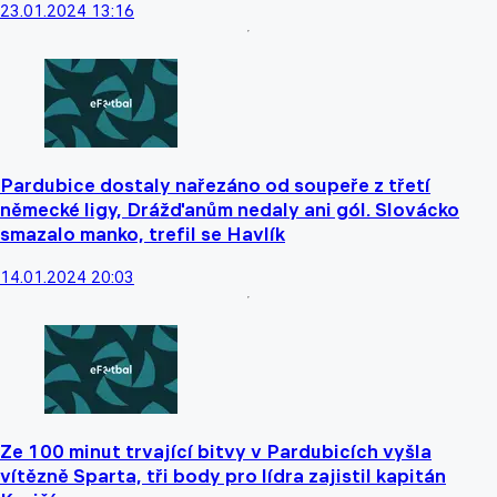
23.01.2024 13:16
Pardubice dostaly nařezáno od soupeře z třetí
německé ligy, Drážďanům nedaly ani gól. Slovácko
smazalo manko, trefil se Havlík
14.01.2024 20:03
Ze 100 minut trvající bitvy v Pardubicích vyšla
vítězně Sparta, tři body pro lídra zajistil kapitán