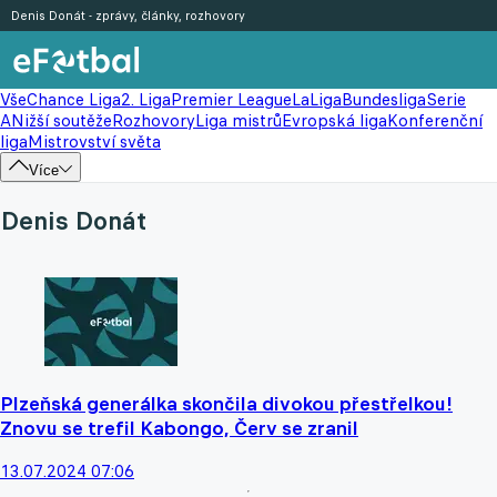
Denis Donát - zprávy, články, rozhovory
Vše
Chance Liga
2. Liga
Premier League
LaLiga
Bundesliga
Serie
A
Nižší soutěže
Rozhovory
Liga mistrů
Evropská liga
Konferenční
liga
Mistrovství světa
Více
Denis Donát
Plzeňská generálka skončila divokou přestřelkou!
Znovu se trefil Kabongo, Červ se zranil
13.07.2024 07:06