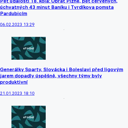
Pět událostí 18. kola: Obrat Plzně, pět červených,
úchvatných 43 minut Baníku i Tvrdíkova pomsta
Pardubicím
06.02.2023 13:29
Generálky Sparty, Slovácka i Boleslavi před ligovým
jarem dopadly úspěšně, všechny týmy byly
produktivní
21.01.2023 18:10