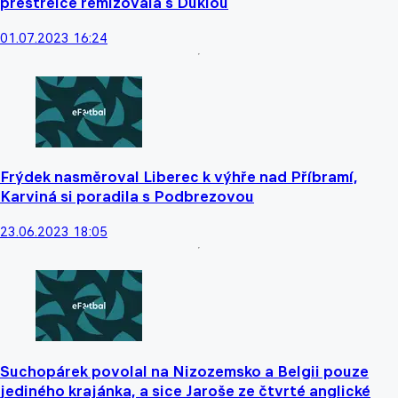
přestřelce remizovala s Duklou
01.07.2023 16:24
Frýdek nasměroval Liberec k výhře nad Příbramí,
Karviná si poradila s Podbrezovou
23.06.2023 18:05
Suchopárek povolal na Nizozemsko a Belgii pouze
jediného krajánka, a sice Jaroše ze čtvrté anglické