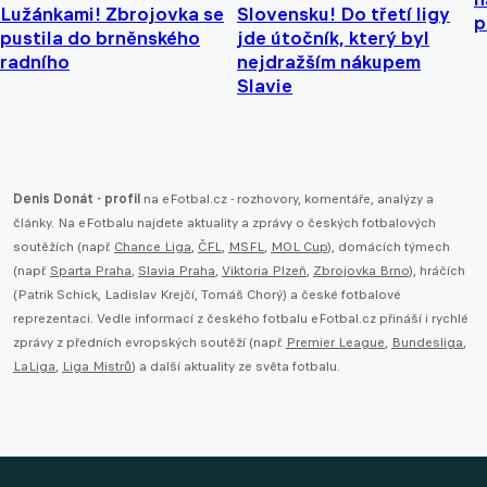
Lužánkami! Zbrojovka se
Slovensku! Do třetí ligy
p
pustila do brněnského
jde útočník, který byl
radního
nejdražším nákupem
Slavie
Denis Donát - profil
na eFotbal.cz - rozhovory, komentáře, analýzy a
články. Na eFotbalu najdete aktuality a zprávy o českých fotbalových
soutěžích (např.
Chance Liga
,
ČFL
,
MSFL
,
MOL Cup
), domácích týmech
(např.
Sparta Praha
,
Slavia Praha
,
Viktoria Plzeň
,
Zbrojovka Brno
), hráčích
(Patrik Schick, Ladislav Krejčí, Tomáš Chorý) a české fotbalové
reprezentaci. Vedle informací z českého fotbalu eFotbal.cz přináší i rychlé
zprávy z předních evropských soutěží (např.
Premier League
,
Bundesliga
,
LaLiga
,
Liga Mistrů
) a další aktuality ze světa fotbalu.