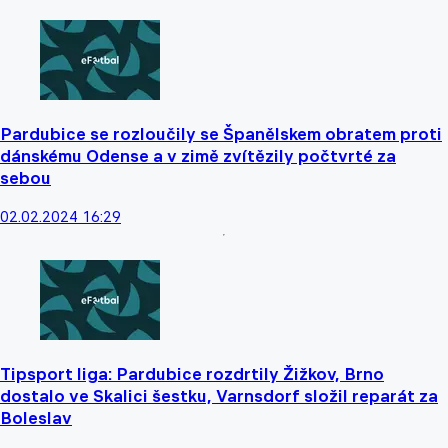
Pardubice se rozloučily se Španělskem obratem proti
dánskému Odense a v zimě zvítězily počtvrté za
sebou
02.02.2024 16:29
Tipsport liga: Pardubice rozdrtily Žižkov, Brno
dostalo ve Skalici šestku, Varnsdorf složil reparát za
Boleslav