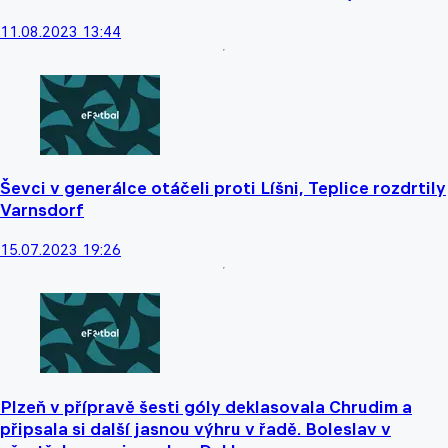
11.08.2023 13:44
Ševci v generálce otáčeli proti Líšni, Teplice rozdrtily
Varnsdorf
15.07.2023 19:26
Plzeň v přípravě šesti góly deklasovala Chrudim a
připsala si další jasnou výhru v řadě. Boleslav v