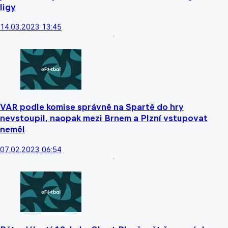
ligy
14.03.2023 13:45
VAR podle komise správně na Spartě do hry
nevstoupil, naopak mezi Brnem a Plzní vstupovat
neměl
07.02.2023 06:54