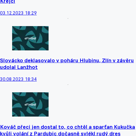
Krejčí
03.12.2023 18:29
Slovácko deklasovalo v poháru Hlubinu, Zlín v závěru
udolal Lanžhot
30.08.2023 18:34
Kováč přeci jen dostal to, co chtěl a sparťan Kukučka
kvůli volání z Pardubic dočasně svlékl rudý dres