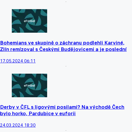
Bohemians ve skupině o záchranu podlehli Karviné,
Zlín remízoval s Českými Budějovicemi a je poslední
17.05.2024 06:11
Derby v ČFL s ligovými posilami? Na východě Čech
bylo horko, Pardubice v euforii
24.03.2024 18:30