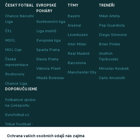
ČESKÝ FOTBAL
EVROPSKÉ
TÝMY
TRENÉŘI
POHÁRY
Chance Národní
Bayern
Mikel Arteta
Liga
Konferenční liga
Arsenal
Pep Guardiola
ČFL
Liga mistrů
Leverkusen
Diego Simeone
MSFL
Evropská liga
Inter Milan
Brian Priske
MOL Cup
Sparta Praha
Real Madrid
Jindřich
Česká
Slavia Praha
Trpišovský
Barcelona
reprezentace
Viktoria Plzeň
Miroslav Koubek
Manchester City
Rozhovory
Mladá Boleslav
Carlo Ancelotti
Chance Liga
DOPORUČUJEME
Fotbalové zprávy
na Livesportu
Eurofotbal.cz
Tribal Football -
Football News
(EN)
Ochrana vašich osobních údajů nás zajímá