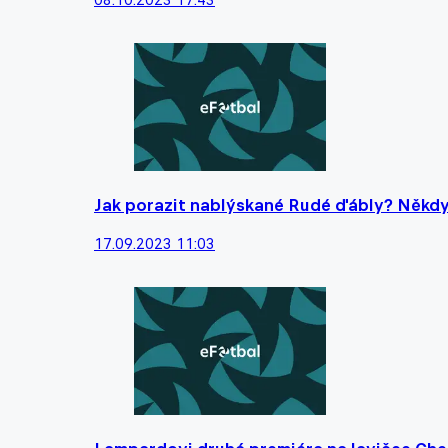
Jak porazit nablýskané Rudé ďábly? Někdy 
17.09.2023 11:03