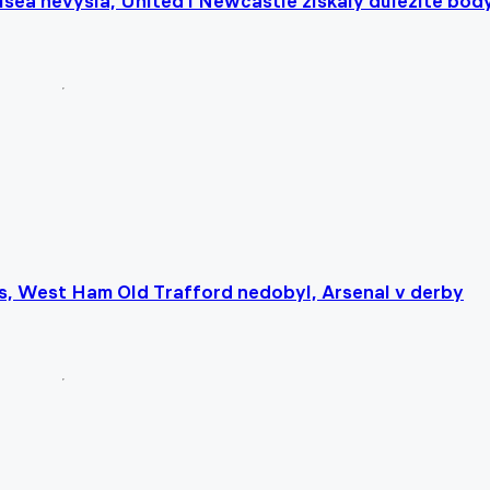
sea nevyšla, United i Newcastle získaly důležité bod
es, West Ham Old Trafford nedobyl, Arsenal v derby