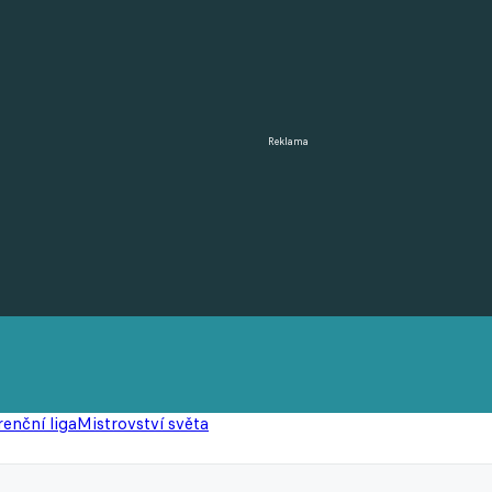
Reklama
enční liga
Mistrovství světa