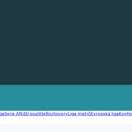
ga
Serie A
Nižší soutěže
Rozhovory
Liga mistrů
Evropská liga
Konfer