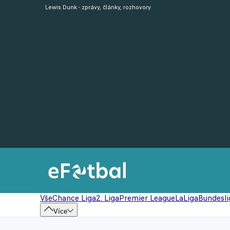
Lewis Dunk - zprávy, články, rozhovory
Vše
Chance Liga
2. Liga
Premier League
LaLiga
Bundesli
Více