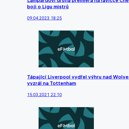
Lampardovi druhá premiéra na lavičce Chel
boji o Ligu mistrů
09.04.2023 18:25
Tápající Liverpool vydřel výhru nad Wolv
vyzrál na Tottenham
15.03.2021 22:10