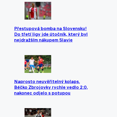
Přestupová bomba na Slovensku!
Do třetí ligy jde útočník, který byl
nejdražším nákupem Slavie
Naprosto neuvěřitelný kolaps.
Béčko Zbrojovky rychle vedlo 2:0,
nakonec odjelo s potupou