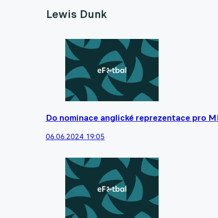
Lewis Dunk
Do nominace anglické reprezentace pro ME
06.06.2024 19:05