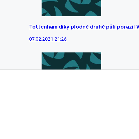
Tottenham díky plodné druhé půli porazil 
07.02.2021 21:26
Citizens vyhráli nad Chelsea, Souček rozh
03.01.2021 18:17