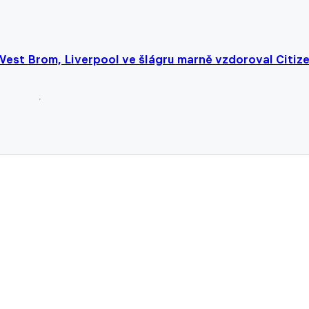
West Brom, Liverpool ve šlágru marně vzdoroval Citiz
odl gólem zápas proti Evertonu