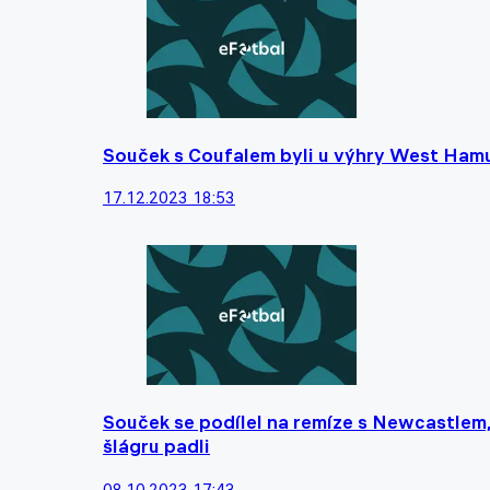
Souček s Coufalem byli u výhry West Hamu
17.12.2023 18:53
Souček se podílel na remíze s Newcastlem, 
šlágru padli
08.10.2023 17:43