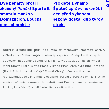
Dvě penalty proti i
Prokleté Dynamo!
d
zkušený Panák! Sparta B
Špatné zprávy nekončí, i
smazala manko v
den před výkopem
Domažlicích, Loučka
sezony dostal klub tvrdý
cenil charakter
direkt
Aschraf El Mahdioui - profil
na eFotbal.cz - rozhovory, komentáře, analýzy
a články. Na eFotbalu najdete aktuality a zprávy o českých fotbalových
soutěžích (např.
Chance Liga
,
ČFL
,
MSFL
,
MOL Cup
), domácích týmech
(např.
Sparta Praha
,
Slavia Praha
,
Viktoria Plzeň
,
Zbrojovka Brno
), hráčích
(Patrik Schick, Ladislav Krejčí, Tomáš Chorý) a české fotbalové
reprezentaci. Vedle informací z českého fotbalu eFotbal.cz přináší i rychlé
zprávy z předních evropských soutěží (např.
Premier League
,
Bundesliga
,
LaLiga
,
Liga Mistrů
) a další aktuality ze světa fotbalu.