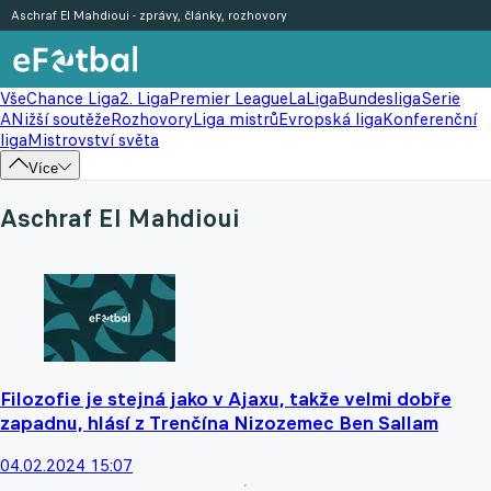
Aschraf El Mahdioui - zprávy, články, rozhovory
Vše
Chance Liga
2. Liga
Premier League
LaLiga
Bundesliga
Serie
A
Nižší soutěže
Rozhovory
Liga mistrů
Evropská liga
Konferenční
liga
Mistrovství světa
Více
Aschraf El Mahdioui
Filozofie je stejná jako v Ajaxu, takže velmi dobře
zapadnu, hlásí z Trenčína Nizozemec Ben Sallam
04.02.2024 15:07