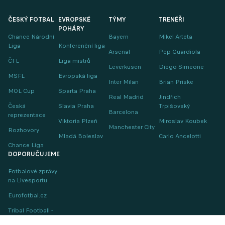
ČESKÝ FOTBAL
EVROPSKÉ
TÝMY
TRENÉŘI
POHÁRY
Chance Národní
Bayern
Mikel Arteta
Liga
Konferenční liga
Arsenal
Pep Guardiola
ČFL
Liga mistrů
Leverkusen
Diego Simeone
MSFL
Evropská liga
Inter Milan
Brian Priske
MOL Cup
Sparta Praha
Real Madrid
Jindřich
Česká
Slavia Praha
Trpišovský
Barcelona
reprezentace
Viktoria Plzeň
Miroslav Koubek
Manchester City
Rozhovory
Mladá Boleslav
Carlo Ancelotti
Chance Liga
DOPORUČUJEME
Fotbalové zprávy
na Livesportu
Eurofotbal.cz
Tribal Football -
Football News