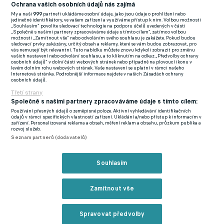
(EN)
Ochrana vašich osobních údajů nás zajímá
My a naši
999
partneři ukládáme osobní údaje, jako jsou údaje o prohlížení nebo
FlashFutbal (SK)
jedinečné identifikátory, ve vašem zařízení a využíváme přístup k nim. Volbou možnosti
„Souhlasím“ povolíte sledovací technologie na podporu účelů uvedených v části
„Společně s našimi partnery zpracováváme údaje s tímto cílem“, zatímco volbou
Tenisportal.cz
možnosti „Zamítnout vše“ nebo odvoláním svého souhlasu je zakážete. Pokud budou
sledovací prvky zakázány, určitý obsah a reklamy, které se vám budou zobrazovat, pro
Tenisové zprávy
vás nemusejí být relevantní. Tuto nabídku můžete znovu kdykoli zobrazit pro změnu
vašich nastavení nebo odvolání souhlasu, a to kliknutím na odkaz „Předvolby ochrany
na Livesportu
osobních údajů“ v dolní části webových stránek nebo případně na plovoucí ikonu v
levém dolním rohu webových stránek. Vaše nastavení se uplatní v rámci našeho
Internetová stránka. Podrobnější informace najdete v našich Zásadách ochrany
osobních údajů.
Třetí strany
Společně s našimi partnery zpracováváme údaje s tímto cílem:
Používání přesných údajů o zeměpisné poloze. Aktivní vyhledávání identifikačních
Podmínky užití
GDPR a žurnalistika
údajů v rámci specifických vlastností zařízení. Ukládání a/nebo přístup k informacím v
zařízení. Personalizovaná reklama a obsah, měření reklam a obsahu, průzkum publika a
Zásady ochrany osobních údajů
Doporučené stránky
rozvoj služeb.
Seznam partnerů (dodavatelů)
Třetí strany
Tiráž
Souhlasím
© eFotbal
2026
Zamítnout vše
Spravovat předvolby