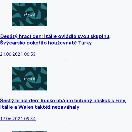
Desátý hrací den: Itálie ovládla svou skupinu,
Švýcarsko pokořilo houževnaté Turky
21.06.2021 06:53
Šestý hrací den: Rusko uhájilo hubený náskok s Finy,
Itálie a Wales taktéž nezaváhaly
17.06.2021 09:34