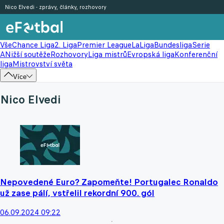
Nico Elvedi - zprávy, články, rozhovory
Vše
Chance Liga
2. Liga
Premier League
LaLiga
Bundesliga
Serie
A
Nižší soutěže
Rozhovory
Liga mistrů
Evropská liga
Konferenční
liga
Mistrovství světa
Více
Nico Elvedi
Nepovedené Euro? Zapomeňte! Portugalec Ronaldo
už zase pálí, vstřelil rekordní 900. gól
06.09.2024 09:22