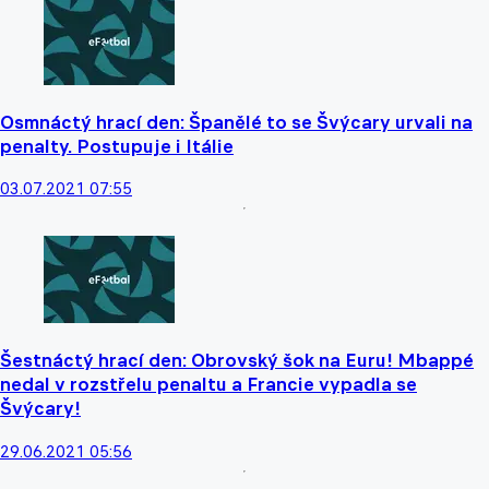
Osmnáctý hrací den: Španělé to se Švýcary urvali na
penalty. Postupuje i Itálie
03.07.2021 07:55
Šestnáctý hrací den: Obrovský šok na Euru! Mbappé
nedal v rozstřelu penaltu a Francie vypadla se
Švýcary!
29.06.2021 05:56