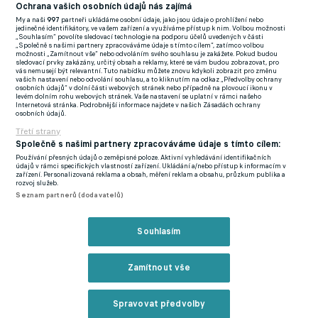
(EN)
Ochrana vašich osobních údajů nás zajímá
My a naši
997
partneři ukládáme osobní údaje, jako jsou údaje o prohlížení nebo
FlashFutbal (SK)
jedinečné identifikátory, ve vašem zařízení a využíváme přístup k nim. Volbou možnosti
„Souhlasím“ povolíte sledovací technologie na podporu účelů uvedených v části
„Společně s našimi partnery zpracováváme údaje s tímto cílem“, zatímco volbou
Tenisportal.cz
možnosti „Zamítnout vše“ nebo odvoláním svého souhlasu je zakážete. Pokud budou
sledovací prvky zakázány, určitý obsah a reklamy, které se vám budou zobrazovat, pro
Tenisové zprávy
vás nemusejí být relevantní. Tuto nabídku můžete znovu kdykoli zobrazit pro změnu
vašich nastavení nebo odvolání souhlasu, a to kliknutím na odkaz „Předvolby ochrany
na Livesportu
osobních údajů“ v dolní části webových stránek nebo případně na plovoucí ikonu v
levém dolním rohu webových stránek. Vaše nastavení se uplatní v rámci našeho
Internetová stránka. Podrobnější informace najdete v našich Zásadách ochrany
osobních údajů.
Třetí strany
Společně s našimi partnery zpracováváme údaje s tímto cílem:
Používání přesných údajů o zeměpisné poloze. Aktivní vyhledávání identifikačních
Podmínky užití
GDPR a žurnalistika
údajů v rámci specifických vlastností zařízení. Ukládání a/nebo přístup k informacím v
zařízení. Personalizovaná reklama a obsah, měření reklam a obsahu, průzkum publika a
Zásady ochrany osobních údajů
Doporučené stránky
rozvoj služeb.
Seznam partnerů (dodavatelů)
Třetí strany
Tiráž
Souhlasím
© eFotbal
2026
Zamítnout vše
Spravovat předvolby