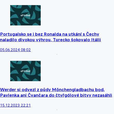
Portugalsko se i bez Ronalda na utkání s Čechy
naladilo divokou výhrou, Turecko šokovalo Itálii
05.06.2024 08:02
Werder si odvezl z půdy Mönchengladbachu bod,
Pavlenka ani Čvančara do čtyřgólové bitvy nezasáhli
15.12.2023 22:21