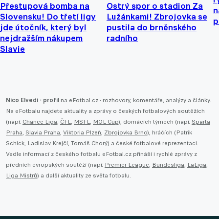
Přestupová bomba na
Ostrý spor o stadion Za
n
Slovensku! Do třetí ligy
Lužánkami! Zbrojovka se
p
jde útočník, který byl
pustila do brněnského
nejdražším nákupem
radního
Slavie
Nico Elvedi - profil
na eFotbal.cz - rozhovory, komentáře, analýzy a články.
Na eFotbalu najdete aktuality a zprávy o českých fotbalových soutěžích
(např.
Chance Liga
,
ČFL
,
MSFL
,
MOL Cup
), domácích týmech (např.
Sparta
Praha
,
Slavia Praha
,
Viktoria Plzeň
,
Zbrojovka Brno
), hráčích (Patrik
Schick, Ladislav Krejčí, Tomáš Chorý) a české fotbalové reprezentaci.
Vedle informací z českého fotbalu eFotbal.cz přináší i rychlé zprávy z
předních evropských soutěží (např.
Premier League
,
Bundesliga
,
LaLiga
,
Liga Mistrů
) a další aktuality ze světa fotbalu.