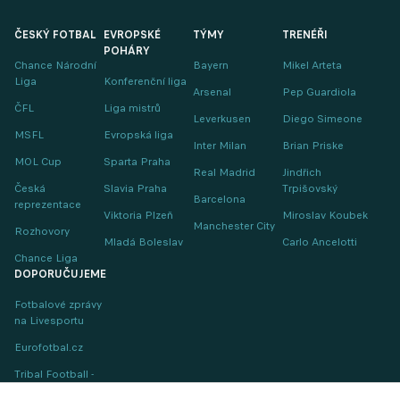
ČESKÝ FOTBAL
EVROPSKÉ
TÝMY
TRENÉŘI
POHÁRY
Chance Národní
Bayern
Mikel Arteta
Liga
Konferenční liga
Arsenal
Pep Guardiola
ČFL
Liga mistrů
Leverkusen
Diego Simeone
MSFL
Evropská liga
Inter Milan
Brian Priske
MOL Cup
Sparta Praha
Real Madrid
Jindřich
Česká
Slavia Praha
Trpišovský
Barcelona
reprezentace
Viktoria Plzeň
Miroslav Koubek
Manchester City
Rozhovory
Mladá Boleslav
Carlo Ancelotti
Chance Liga
DOPORUČUJEME
Fotbalové zprávy
na Livesportu
Eurofotbal.cz
Tribal Football -
Football News