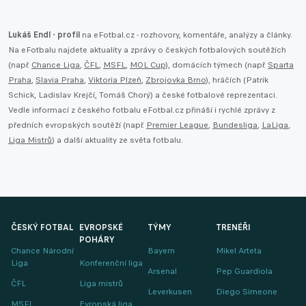
Lukáš Endl - profil
na eFotbal.cz - rozhovory, komentáře, analýzy a články.
Na eFotbalu najdete aktuality a zprávy o českých fotbalových soutěžích
(např.
Chance Liga
,
ČFL
,
MSFL
,
MOL Cup
), domácích týmech (např.
Sparta
Praha
,
Slavia Praha
,
Viktoria Plzeň
,
Zbrojovka Brno
), hráčích (Patrik
Schick, Ladislav Krejčí, Tomáš Chorý) a české fotbalové reprezentaci.
Vedle informací z českého fotbalu eFotbal.cz přináší i rychlé zprávy z
předních evropských soutěží (např.
Premier League
,
Bundesliga
,
LaLiga
,
Liga Mistrů
) a další aktuality ze světa fotbalu.
ČESKÝ FOTBAL
EVROPSKÉ
TÝMY
TRENÉŘI
POHÁRY
Chance Národní
Bayern
Mikel Arteta
Liga
Konferenční liga
Arsenal
Pep Guardiola
ČFL
Liga mistrů
Leverkusen
Diego Simeone
MSFL
Evropská liga