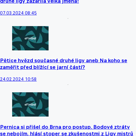
druhé ligy zazářila velká jména!
07.03.2024 08:45
Pětice hvězd současné druhé ligy aneb Na koho se
zaměřit před blížící se jarní částí?
24.02.2024 10:58
Pernica si přišel do Brna pro postup. Bodové ztráty
se nebojím, hlásí stoper se zkušenostmi z Ligy mistrů