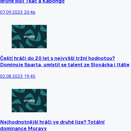
druhé půli Tkáč a Kabongo
07.09.2023 20:46
Čeští hráči do 20 let s nejvyšší tržní hodnotou?
Dominuje Sparta, umístil se talent ze Slovácka i Itálie
02.08.2023 19:45
Nejhodnotnější hráči ve druhé lize? Totální
dominance Moravy