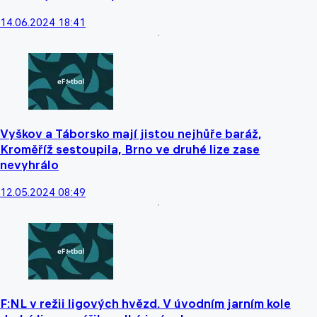
14.06.2024 18:41
Vyškov a Táborsko mají jistou nejhůře baráž,
Kroměříž sestoupila, Brno ve druhé lize zase
nevyhrálo
12.05.2024 08:49
F:NL v režii ligových hvězd. V úvodním jarním kole