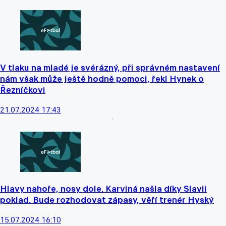
V tlaku na mladé je svérázný, při správném nastavení
nám však může ještě hodně pomoci, řekl Hynek o
Řezníčkovi
21.07.2024 17:43
Hlavy nahoře, nosy dole. Karviná našla díky Slavii
poklad. Bude rozhodovat zápasy, věří trenér Hyský
15.07.2024 16:10