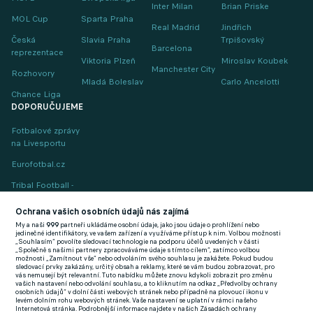
Inter Milan
Brian Priske
MOL Cup
Sparta Praha
Real Madrid
Jindřich
Česká
Slavia Praha
Trpišovský
Barcelona
reprezentace
Viktoria Plzeň
Miroslav Koubek
Manchester City
Rozhovory
Mladá Boleslav
Carlo Ancelotti
Chance Liga
DOPORUČUJEME
Fotbalové zprávy
na Livesportu
Eurofotbal.cz
Tribal Football -
Football News
(EN)
Ochrana vašich osobních údajů nás zajímá
My a naši
999
partneři ukládáme osobní údaje, jako jsou údaje o prohlížení nebo
FlashFutbal (SK)
jedinečné identifikátory, ve vašem zařízení a využíváme přístup k nim. Volbou možnosti
„Souhlasím“ povolíte sledovací technologie na podporu účelů uvedených v části
„Společně s našimi partnery zpracováváme údaje s tímto cílem“, zatímco volbou
Tenisportal.cz
možnosti „Zamítnout vše“ nebo odvoláním svého souhlasu je zakážete. Pokud budou
sledovací prvky zakázány, určitý obsah a reklamy, které se vám budou zobrazovat, pro
Tenisové zprávy
vás nemusejí být relevantní. Tuto nabídku můžete znovu kdykoli zobrazit pro změnu
vašich nastavení nebo odvolání souhlasu, a to kliknutím na odkaz „Předvolby ochrany
na Livesportu
osobních údajů“ v dolní části webových stránek nebo případně na plovoucí ikonu v
levém dolním rohu webových stránek. Vaše nastavení se uplatní v rámci našeho
Internetová stránka. Podrobnější informace najdete v našich Zásadách ochrany