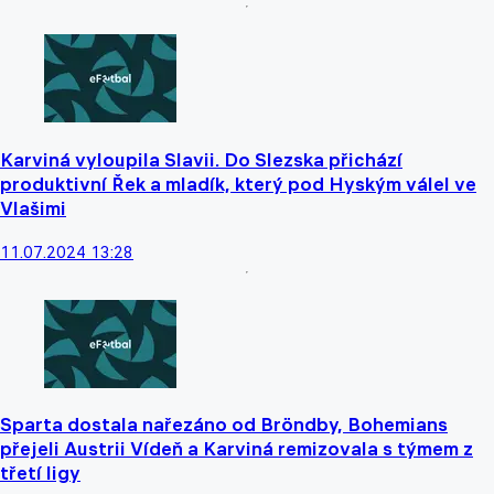
Karviná vyloupila Slavii. Do Slezska přichází
produktivní Řek a mladík, který pod Hyským válel ve
Vlašimi
11.07.2024 13:28
Sparta dostala nařezáno od Bröndby, Bohemians
přejeli Austrii Vídeň a Karviná remizovala s týmem z
třetí ligy