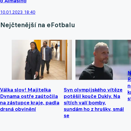
o Almásiho
10.01.2023 18:40
Nejčtenější na eFotbalu
N
R
n
Válka slov! Majitelka
Syn olympijského vítěze
k
Dynama ostře zaútočila
potěšil kouče Dukly. Na
s
na zástupce kraje, padla
sítích valí bomby,
drsná obvinění
sundám ho z hrušky, smál
se