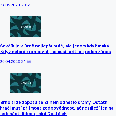
24.05.2023 20:55
Ševčík je v Brně nejlepší hráč, ale jenom když maká.
Když nebude pracovat, nemusí hrát ani jeden zápas
20.04.2023 21:55
Brno si ze zápasu se Zlínem odneslo šrámy. Ostatní
hráči musí přijmout zodpovědnost, ať nezáleží jen na
jedenácti lidech, míní Dostálek