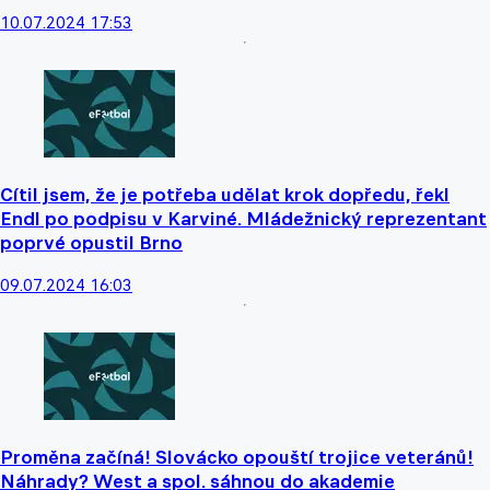
10.07.2024 17:53
Cítil jsem, že je potřeba udělat krok dopředu, řekl
Endl po podpisu v Karviné. Mládežnický reprezentant
poprvé opustil Brno
09.07.2024 16:03
Proměna začíná! Slovácko opouští trojice veteránů!
Náhrady? West a spol. sáhnou do akademie