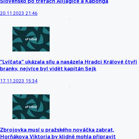
Slovensko po trefách Alijagiče a Kabonga
20.11.2023 21:46
"Lvíčata" ukázala sílu a nasázela Hradci Králové čtyři
branky, nejvíce byl vidět kapitán Sejk
17.11.2023 15:34
Zbrojovka musí u pražského nováčka zabrat,
Horňákova Viktoria by klidně mohla připravit