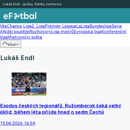
Lukáš Endl - zprávy, články, rozhovory
Vše
Chance Liga
2. Liga
Premier League
LaLiga
Bundesliga
Serie
A
Nižší soutěže
Rozhovory
Liga mistrů
Evropská liga
Konferenční
liga
Mistrovství světa
Více
Lukáš Endl
Exodus českých legionářů. Ružomberok čeká velký
úklid, během léta přijde hned o sedm Čechů
15.06.2026 16:54