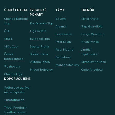
ČESKÝ FOTBAL
EVROPSKÉ
TÝMY
TRENÉŘI
POHÁRY
Chance Národní
Bayern
Mikel Arteta
Liga
Konferenční liga
Arsenal
Pep Guardiola
ČFL
Liga mistrů
Leverkusen
Diego Simeone
MSFL
Evropská liga
Inter Milan
Brian Priske
MOL Cup
Sparta Praha
Real Madrid
Jindřich
Česká
Slavia Praha
Trpišovský
Barcelona
reprezentace
Viktoria Plzeň
Miroslav Koubek
Manchester City
Rozhovory
Mladá Boleslav
Carlo Ancelotti
Chance Liga
DOPORUČUJEME
Fotbalové zprávy
na Livesportu
Eurofotbal.cz
Tribal Football -
Football News