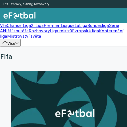
Fifa - zprávy, články, rozhovory
Vše
Chance Liga
2. Liga
Premier League
LaLiga
Bundesliga
Serie
A
Nižší soutěže
Rozhovory
Liga mistrů
Evropská liga
Konferenční
liga
Mistrovství světa
Více
Fifa