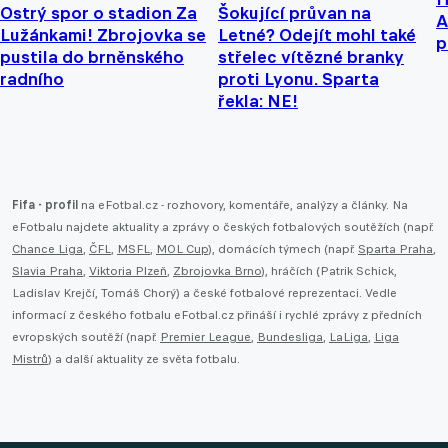
Ostrý spor o stadion Za
Šokující průvan na
A
Lužánkami! Zbrojovka se
Letné? Odejít mohl také
p
pustila do brněnského
střelec vítězné branky
radního
proti Lyonu. Sparta
řekla: NE!
Fifa - profil
na eFotbal.cz - rozhovory, komentáře, analýzy a články. Na
eFotbalu najdete aktuality a zprávy o českých fotbalových soutěžích (např.
Chance Liga
,
ČFL
,
MSFL
,
MOL Cup
), domácích týmech (např.
Sparta Praha
,
Slavia Praha
,
Viktoria Plzeň
,
Zbrojovka Brno
), hráčích (Patrik Schick,
Ladislav Krejčí, Tomáš Chorý) a české fotbalové reprezentaci. Vedle
informací z českého fotbalu eFotbal.cz přináší i rychlé zprávy z předních
evropských soutěží (např.
Premier League
,
Bundesliga
,
LaLiga
,
Liga
Mistrů
) a další aktuality ze světa fotbalu.