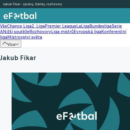
Jakub Fikar - zprávy, články, rozhovory
Vše
Chance Liga
2. Liga
Premier League
LaLiga
Bundesliga
Serie
A
Nižší soutěže
Rozhovory
Liga mistrů
Evropská liga
Konferenční
liga
Mistrovství světa
Více
Jakub Fikar