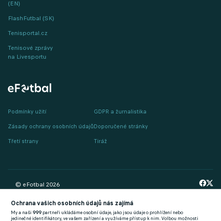
(EN)
FlashFutbal (SK)
Tenisportal.cz
Tenisové zprávy
na Livesportu
Podmínky užití
GDPR a žurnalistika
Zásady ochrany osobních údajů
Doporučené stránky
Třetí strany
Tiráž
© eFotbal
2026
Ochrana vašich osobních údajů nás zajímá
My a naši
999
partneři ukládáme osobní údaje, jako jsou údaje o prohlížení nebo
jedinečné identifikátory, ve vašem zařízení a využíváme přístup k nim. Volbou možnosti