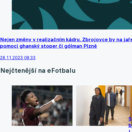
Nejen změny v realizačním kádru. Zbrojovce by na jař
pomoci ghanský stoper či gólman Plzně
28.11.2023 08:33
Nejčtenější na eFotbalu
S
b
L