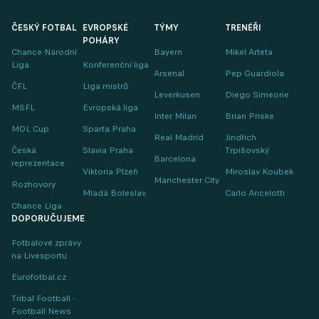
ČESKÝ FOTBAL
EVROPSKÉ
TÝMY
TRENÉŘI
POHÁRY
Chance Národní
Bayern
Mikel Arteta
Liga
Konferenční liga
Arsenal
Pep Guardiola
ČFL
Liga mistrů
Leverkusen
Diego Simeone
MSFL
Evropská liga
Inter Milan
Brian Priske
MOL Cup
Sparta Praha
Real Madrid
Jindřich
Česká
Slavia Praha
Trpišovský
Barcelona
reprezentace
Viktoria Plzeň
Miroslav Koubek
Manchester City
Rozhovory
Mladá Boleslav
Carlo Ancelotti
Chance Liga
DOPORUČUJEME
Fotbalové zprávy
na Livesportu
Eurofotbal.cz
Tribal Football -
Football News