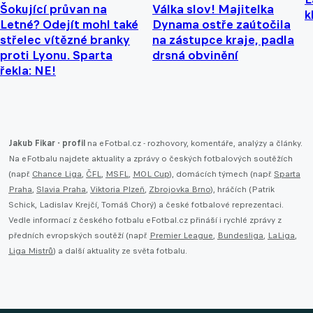
Šokující průvan na
Válka slov! Majitelka
k
Letné? Odejít mohl také
Dynama ostře zaútočila
střelec vítězné branky
na zástupce kraje, padla
proti Lyonu. Sparta
drsná obvinění
řekla: NE!
Jakub Fikar - profil
na eFotbal.cz - rozhovory, komentáře, analýzy a články.
Na eFotbalu najdete aktuality a zprávy o českých fotbalových soutěžích
(např.
Chance Liga
,
ČFL
,
MSFL
,
MOL Cup
), domácích týmech (např.
Sparta
Praha
,
Slavia Praha
,
Viktoria Plzeň
,
Zbrojovka Brno
), hráčích (Patrik
Schick, Ladislav Krejčí, Tomáš Chorý) a české fotbalové reprezentaci.
Vedle informací z českého fotbalu eFotbal.cz přináší i rychlé zprávy z
předních evropských soutěží (např.
Premier League
,
Bundesliga
,
LaLiga
,
Liga Mistrů
) a další aktuality ze světa fotbalu.