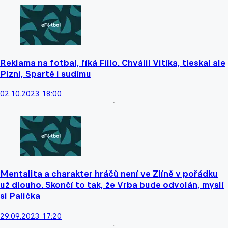
Reklama na fotbal, říká Fillo. Chválil Vitíka, tleskal ale
Plzni, Spartě i sudímu
02.10.2023 18:00
Mentalita a charakter hráčů není ve Zlíně v pořádku
už dlouho. Skončí to tak, že Vrba bude odvolán, myslí
si Palička
29.09.2023 17:20