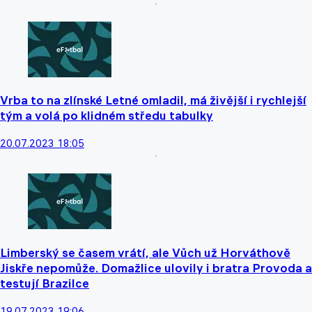
Vrba to na zlínské Letné omladil, má živější i rychlejší
tým a volá po klidném středu tabulky
20.07.2023 18:05
Limberský se časem vrátí, ale Vůch už Horváthově
Jiskře nepomůže. Domažlice ulovily i bratra Provoda a
testují Brazilce
19.07.2023 19:06