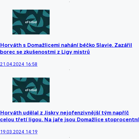
Horváth s Domažlicemi nahání béčko Slavie. Zazářil
borec se zkušenostmi z Ligy mistrů
21.04.2024 16:58
Horváth udělal z Jiskry nejofenzivnější tým napříč
celou třetí ligou. Na jaře jsou Domažlice stoprocentní
19.03.2024 14:19