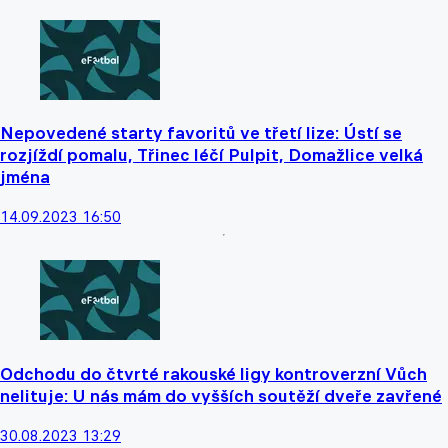
Nepovedené starty favoritů ve třetí lize: Ústí se
rozjíždí pomalu, Třinec léčí Pulpit, Domažlice velká
jména
14.09.2023 16:50
Odchodu do čtvrté rakouské ligy kontroverzní Vůch
nelituje: U nás mám do vyšších soutěží dveře zavřené
30.08.2023 13:29