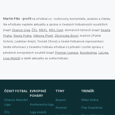
Martin Fillo - profil
na eFotbal.cz - rozhovory, komentáře, analýzy a články.
Na eFotbalu najdete aktuality a zprávy o českých fotbalových soutěžích
(např.
Chance Liga
,
ČFL
,
MSFL
,
MOL Cup
), domácích týmech (např.
Sparta
Praha
,
Slavia Praha
,
Viktoria Plzeň
,
Zbrojovka Brno
), hráčích (Patrik
Schick, Ladislav Krejčí, Tomáš Chorý) a české fotbalové reprezentaci.
Vedle informací z českého fotbalu eFotbal.cz přináší i rychlé zprávy z
předních evropských soutěží (např.
Premier League
,
Bundesliga
,
LaLiga
,
Liga Mistrů
) a další aktuality ze světa fotbalu.
ČESKÝ FOTBAL
EVROPSKÉ
TÝMY
TRENÉŘI
POHÁRY
Chance Národní
Bayern
Mikel Arteta
Liga
Konferenční liga
Arsenal
Pep Guardiola
ČFL
Liga mistrů