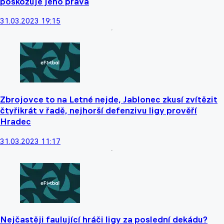
poškozuje jeho práva
31.03.2023 19:15
Zbrojovce to na Letné nejde, Jablonec zkusí zvítězit
čtyřikrát v řadě, nejhorší defenzivu ligy prověří
Hradec
31.03.2023 11:17
Nejčastěji faulující hráči ligy za poslední dekádu?