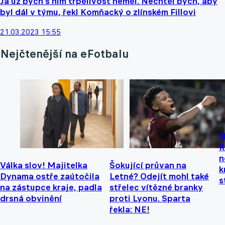
Já už bych s ním trpělivost neměl. Nechtěl bych, aby
byl dál v týmu, řekl Komňacký o zlínském Fillovi
21.03.2023 15:55
Nejčtenější na eFotbalu
N
R
n
Válka slov! Majitelka
Šokující průvan na
k
Dynama ostře zaútočila
Letné? Odejít mohl také
s
na zástupce kraje, padla
střelec vítězné branky
drsná obvinění
proti Lyonu. Sparta
řekla: NE!