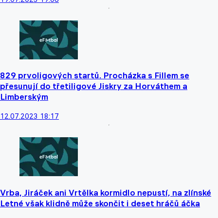
829 prvoligových startů. Procházka s Fillem se
přesunují do třetiligové Jiskry za Horváthem a
Limberským
12.07.2023 18:17
Vrba, Jiráček ani Vrtělka kormidlo nepustí, na zlínské
Letné však klidně může skončit i deset hráčů áčka