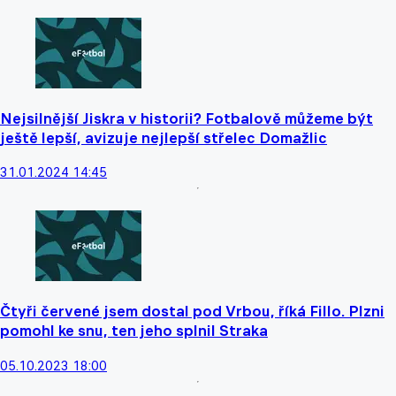
Nejsilnější Jiskra v historii? Fotbalově můžeme být
ještě lepší, avizuje nejlepší střelec Domažlic
31.01.2024 14:45
Čtyři červené jsem dostal pod Vrbou, říká Fillo. Plzni
pomohl ke snu, ten jeho splnil Straka
05.10.2023 18:00