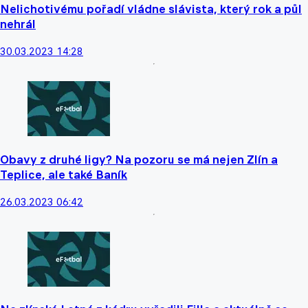
Nelichotivému pořadí vládne slávista, který rok a půl
nehrál
30.03.2023 14:28
Obavy z druhé ligy? Na pozoru se má nejen Zlín a
Teplice, ale také Baník
26.03.2023 06:42