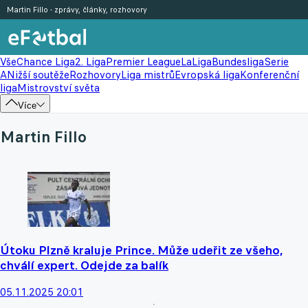
Martin Fillo - zprávy, články, rozhovory
Vše
Chance Liga
2. Liga
Premier League
LaLiga
Bundesliga
Serie
A
Nižší soutěže
Rozhovory
Liga mistrů
Evropská liga
Konferenční
liga
Mistrovství světa
Více
Martin Fillo
Útoku Plzně kraluje Prince. Může udeřit ze všeho,
chválí expert. Odejde za balík
05.11.2025 20:01