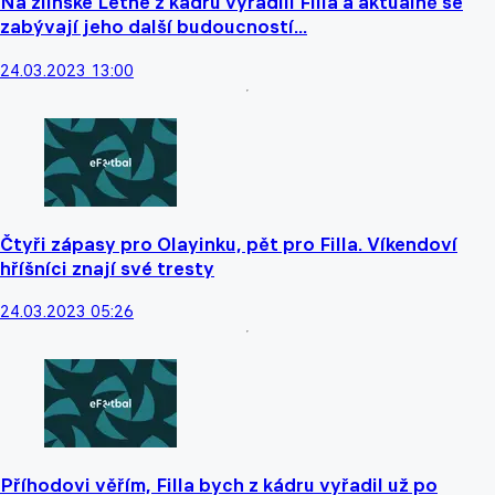
Na zlínské Letné z kádru vyřadili Filla a aktuálně se
zabývají jeho další budoucností...
24.03.2023 13:00
Čtyři zápasy pro Olayinku, pět pro Filla. Víkendoví
hříšníci znají své tresty
24.03.2023 05:26
Příhodovi věřím, Filla bych z kádru vyřadil už po