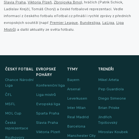
Slavia Praha
,
Viktoria Plzeň
,
Zbrojovka Brno
), hráčích (Patrik Schick,
Ladislav Krejčí, Tomáš Chorý) a české fotbalové reprezentaci. Vedle
informací z českého fotbalu eFotbal.cz přináší i rychlé zprávy z předních
evropských soutěží (např.
Premier League
,
Bundesliga
,
LaLiga
,
Liga
Mistrů
) a další aktuality ze světa fotbalu.
ČESKÝ FOTBAL
EVROPSKÉ
TÝMY
TRENÉŘI
POHÁRY
Chance Národní
Bayern
Mikel Arteta
Liga
Konferenční liga
Arsenal
Pep Guardiola
ČFL
Liga mistrů
Leverkusen
Diego Simeone
MSFL
Evropská liga
Inter Milan
Brian Priske
MOL Cup
Sparta Praha
Real Madrid
Jindřich
Česká
Slavia Praha
Trpišovský
Barcelona
reprezentace
Viktoria Plzeň
Miroslav Koubek
Manchester City
Rozhovory