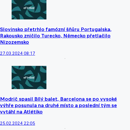
Slovinsko přetrhlo famózní šňůru Portugalska,
Rakousko zničilo Turecko, Německo přetlačilo
Nizozemsko
27.03.2024 08:17
Modrič spasil Bílý balet, Barcelona se po vysoké
výhře posunula na druhé místo a poslední tým se
vytáhl na Atlétiko
25.02.2024 22:05