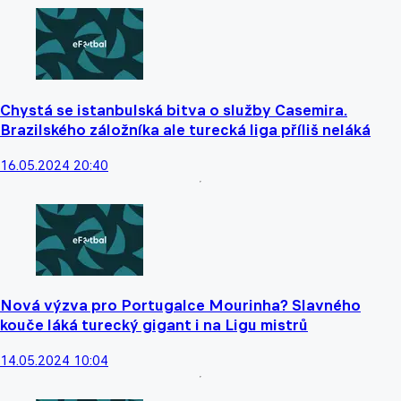
Chystá se istanbulská bitva o služby Casemira.
Brazilského záložníka ale turecká liga příliš neláká
16.05.2024 20:40
Nová výzva pro Portugalce Mourinha? Slavného
kouče láká turecký gigant i na Ligu mistrů
14.05.2024 10:04