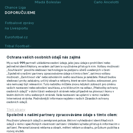
Mladá Boleslav
Carlo Ancelotti
Chance Liga
DOPORUČUJEME
Fotbalové zprávy
na Livesportu
Eurofotbal.cz
Tribal Football -
Football News
(EN)
Ochrana vašich osobních údajů nás zajímá
My a naši
999
partneři ukládáme osobní údaje, jako jsou údaje o prohlížení nebo
FlashFutbal (SK)
jedinečné identifikátory, ve vašem zařízení a využíváme přístup k nim. Volbou možnosti
„Souhlasím“ povolíte sledovací technologie na podporu účelů uvedených v části
„Společně s našimi partnery zpracováváme údaje s tímto cílem“, zatímco volbou
Tenisportal.cz
možnosti „Zamítnout vše“ nebo odvoláním svého souhlasu je zakážete. Pokud budou
sledovací prvky zakázány, určitý obsah a reklamy, které se vám budou zobrazovat, pro
Tenisové zprávy
vás nemusejí být relevantní. Tuto nabídku můžete znovu kdykoli zobrazit pro změnu
vašich nastavení nebo odvolání souhlasu, a to kliknutím na odkaz „Předvolby ochrany
na Livesportu
osobních údajů“ v dolní části webových stránek nebo případně na plovoucí ikonu v
levém dolním rohu webových stránek. Vaše nastavení se uplatní v rámci našeho
Internetová stránka. Podrobnější informace najdete v našich Zásadách ochrany
osobních údajů.
Třetí strany
Společně s našimi partnery zpracováváme údaje s tímto cílem:
Používání přesných údajů o zeměpisné poloze. Aktivní vyhledávání identifikačních
Podmínky užití
GDPR a žurnalistika
údajů v rámci specifických vlastností zařízení. Ukládání a/nebo přístup k informacím v
zařízení. Personalizovaná reklama a obsah, měření reklam a obsahu, průzkum publika a
Zásady ochrany osobních údajů
Doporučené stránky
rozvoj služeb.