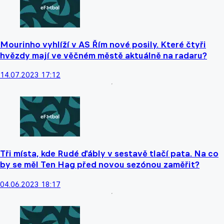
Mourinho vyhlíží v AS Řím nové posily. Které čtyři
hvězdy mají ve věčném městě aktuálně na radaru?
14.07.2023 17:12
Tři místa, kde Rudé ďábly v sestavě tlačí pata. Na co
by se měl Ten Hag před novou sezónou zaměřit?
04.06.2023 18:17