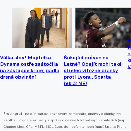
N
R
n
Válka slov! Majitelka
Šokující průvan na
k
Dynama ostře zaútočila
Letné? Odejít mohl také
s
na zástupce kraje, padla
střelec vítězné branky
drsná obvinění
proti Lyonu. Sparta
řekla: NE!
Fred - profil
na eFotbal.cz - rozhovory, komentáře, analýzy a články. Na
eFotbalu najdete aktuality a zprávy o českých fotbalových soutěžích (např.
Chance Liga
,
ČFL
,
MSFL
,
MOL Cup
), domácích týmech (např.
Sparta Praha
,