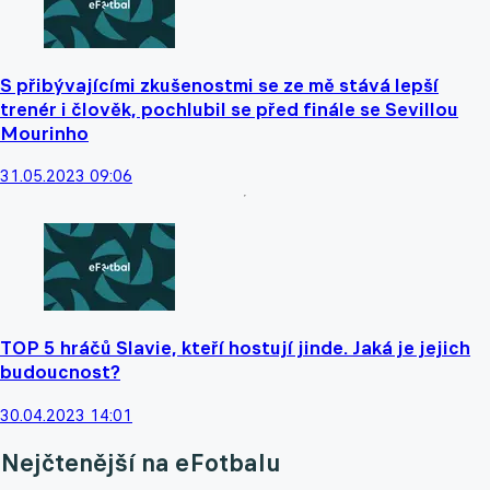
S přibývajícími zkušenostmi se ze mě stává lepší
trenér i člověk, pochlubil se před finále se Sevillou
Mourinho
31.05.2023 09:06
TOP 5 hráčů Slavie, kteří hostují jinde. Jaká je jejich
budoucnost?
30.04.2023 14:01
Nejčtenější na eFotbalu