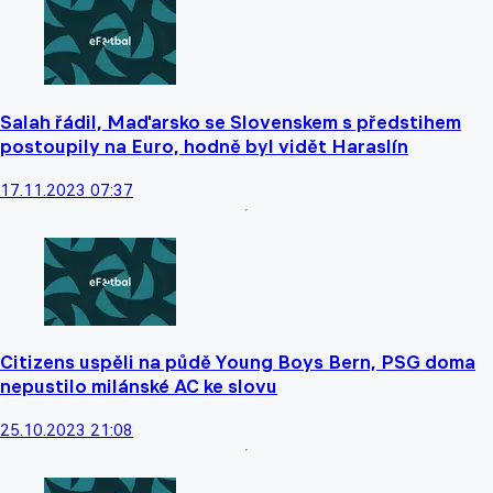
Salah řádil, Maďarsko se Slovenskem s předstihem
postoupily na Euro, hodně byl vidět Haraslín
17.11.2023 07:37
Citizens uspěli na půdě Young Boys Bern, PSG doma
nepustilo milánské AC ke slovu
25.10.2023 21:08