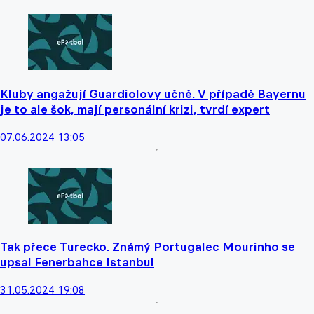
Kluby angažují Guardiolovy učně. V případě Bayernu
je to ale šok, mají personální krizi, tvrdí expert
07.06.2024 13:05
Tak přece Turecko. Známý Portugalec Mourinho se
upsal Fenerbahce Istanbul
31.05.2024 19:08