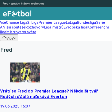
Fred - zprávy, články, rozhovory
Vše
Chance Liga
2. Liga
Premier League
LaLiga
Bundesliga
Serie
A
Nižší soutěže
Rozhovory
Liga mistrů
Evropská liga
Konferenční
liga
Mistrovství světa
Více
Fred
Vrátí se Fred do Premier League? Někdejší tvář
Rudých ďáblů naťukává Everton
19.06.2025 16:07