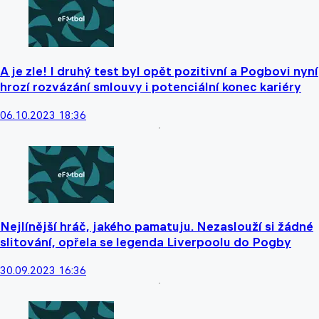
A je zle! I druhý test byl opět pozitivní a Pogbovi nyní
hrozí rozvázání smlouvy i potenciální konec kariéry
06.10.2023 18:36
Nejlínější hráč, jakého pamatuju. Nezaslouží si žádné
slitování, opřela se legenda Liverpoolu do Pogby
30.09.2023 16:36