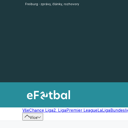
Freiburg - zprávy, články, rozhovory
Vše
Chance Liga
2. Liga
Premier League
LaLiga
Bundesli
Více