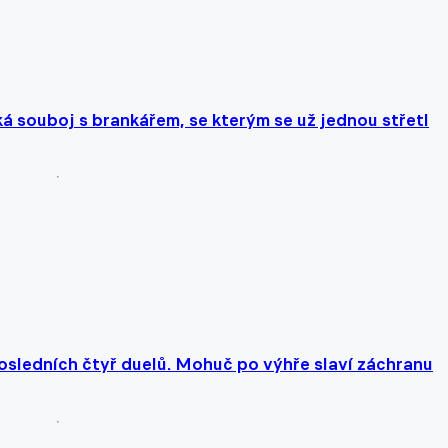
ká souboj s brankářem, se kterým se už jednou střetl
posledních čtyř duelů. Mohuč po výhře slaví záchranu