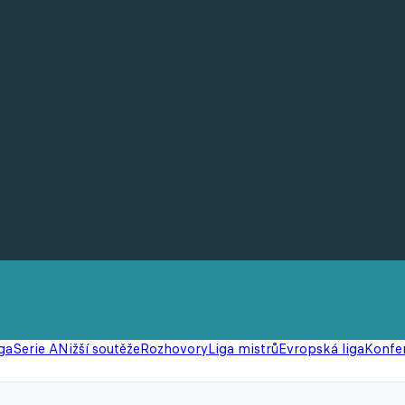
ga
Serie A
Nižší soutěže
Rozhovory
Liga mistrů
Evropská liga
Konfer