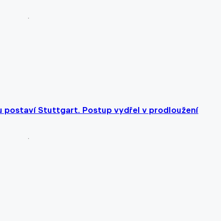
u postaví Stuttgart. Postup vydřel v prodloužení