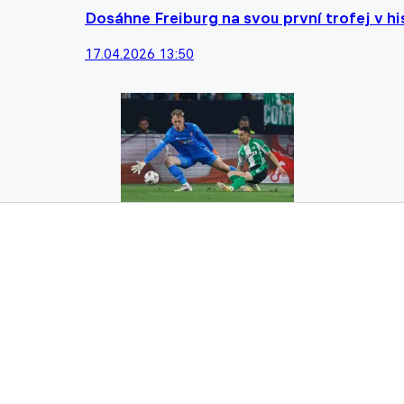
Dosáhne Freiburg na svou první trofej v hi
17.04.2026 13:50
Horníček dvakrát inkasoval, přesto je s Bra
16.04.2026 21:26