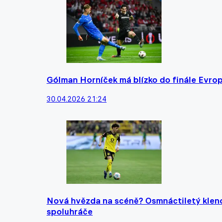
Gólman Horníček má blízko do finále Evrops
30.04.2026 21:24
Nová hvězda na scéně? Osmnáctiletý klenot
spoluhráče