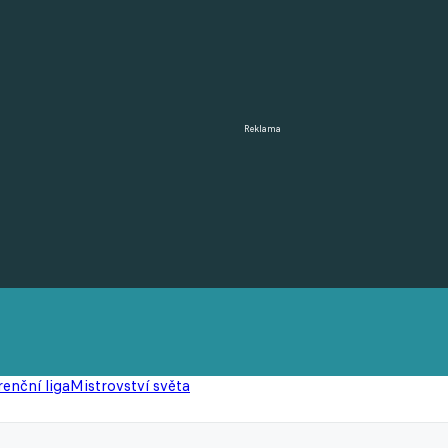
Reklama
enční liga
Mistrovství světa