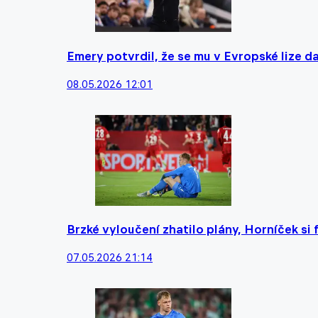
Emery potvrdil, že se mu v Evropské lize da
08.05.2026 12:01
Brzké vyloučení zhatilo plány, Horníček si 
07.05.2026 21:14