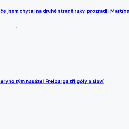
če jsem chytal na druhé straně ruky, prozradil Martín
meryho tým nasázel Freiburgu tři góly a slaví