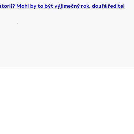
storii? Mohl by to být výjimečný rok, doufá ředitel
gou v semifinále EL. Vitík zavinil penaltu, Boloňa konč