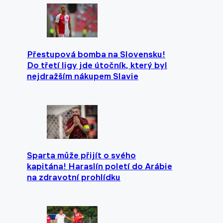
Přestupová bomba na Slovensku!
Do třetí ligy jde útočník, který byl
nejdražším nákupem Slavie
Sparta může přijít o svého
kapitána! Haraslín poletí do Arábie
na zdravotní prohlídku