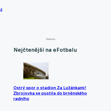
ez
Reklama
Nejčtenější na eFotbalu
Ostrý spor o stadion Za Lužánkami!
Zbrojovka se pustila do brněnského
radního