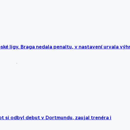
ké ligy. Braga nedala penaltu, v nastavení urvala výh
 si odbyl debut v Dortmundu, zaujal trenéra i