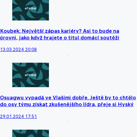
Koubek: Největší zápas kariéry? Asi to bude na
úrovni, jako když hrajete o titul domácí soutěži
13.03.2024 20:08
Osuagwu vypadá ve Vlašimi dobře. Ještě by to chtělo
do osy týmu získat zkušenějšího lídra, přeje si Hyský
29.01.2024 17:51