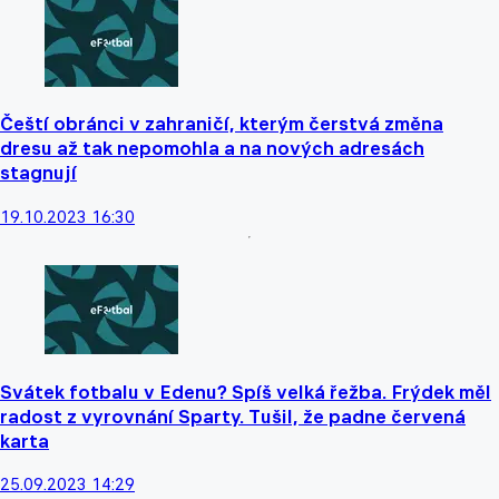
Čeští obránci v zahraničí, kterým čerstvá změna
dresu až tak nepomohla a na nových adresách
stagnují
19.10.2023 16:30
Svátek fotbalu v Edenu? Spíš velká řežba. Frýdek měl
radost z vyrovnání Sparty. Tušil, že padne červená
karta
25.09.2023 14:29