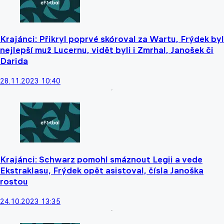
Krajánci: Přikryl poprvé skóroval za Wartu, Frýdek byl
nejlepší muž Lucernu, vidět byli i Zmrhal, Janošek či
Darida
28.11.2023 10:40
Krajánci: Schwarz pomohl smáznout Legii a vede
Ekstraklasu, Frýdek opět asistoval, čísla Janoška
rostou
24.10.2023 13:35