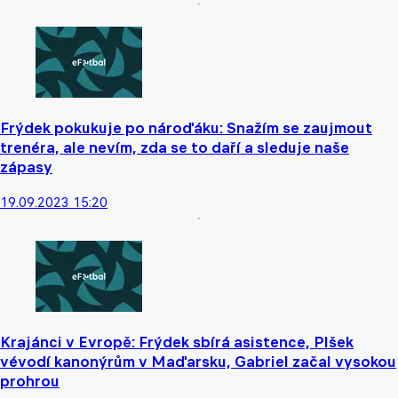
Frýdek pokukuje po nároďáku: Snažím se zaujmout
trenéra, ale nevím, zda se to daří a sleduje naše
zápasy
19.09.2023 15:20
Krajánci v Evropě: Frýdek sbírá asistence, Plšek
vévodí kanonýrům v Maďarsku, Gabriel začal vysokou
prohrou