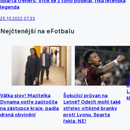
Sparta trenérů, Vitík se z toho podělal, říká letenská
legenda
25.10.2022 07:33
Nejčtenější na eFotbalu
S
b
L
Válka slov! Majitelka
Šokující průvan na
k
Dynama ostře zaútočila
Letné? Odejít mohl také
na zástupce kraje, padla
střelec vítězné branky
drsná obvinění
proti Lyonu. Sparta
řekla: NE!