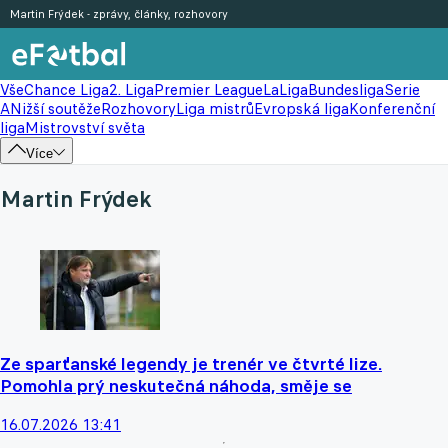
Martin Frýdek - zprávy, články, rozhovory
Vše
Chance Liga
2. Liga
Premier League
LaLiga
Bundesliga
Serie
A
Nižší soutěže
Rozhovory
Liga mistrů
Evropská liga
Konferenční
liga
Mistrovství světa
Více
Martin Frýdek
Ze sparťanské legendy je trenér ve čtvrté lize.
Pomohla prý neskutečná náhoda, směje se
16.07.2026 13:41