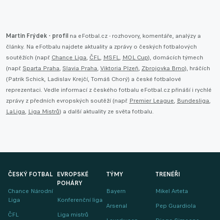
Martin Frýdek - profil
na eFotbal.cz - rozhovory, komentáře, analýzy a
články. Na eFotbalu najdete aktuality a zprávy o českých fotbalových
soutěžích (např.
Chance Liga
,
ČFL
,
MSFL
,
MOL Cup
), domácích týmech
(např.
Sparta Praha
,
Slavia Praha
,
Viktoria Plzeň
,
Zbrojovka Brno
), hráčích
(Patrik Schick, Ladislav Krejčí, Tomáš Chorý) a české fotbalové
reprezentaci. Vedle informací z českého fotbalu eFotbal.cz přináší i rychlé
zprávy z předních evropských soutěží (např.
Premier League
,
Bundesliga
,
LaLiga
,
Liga Mistrů
) a další aktuality ze světa fotbalu.
ČESKÝ FOTBAL
EVROPSKÉ
TÝMY
TRENÉŘI
POHÁRY
Chance Národní
Bayern
Mikel Arteta
Liga
Konferenční liga
Arsenal
Pep Guardiola
ČFL
Liga mistrů