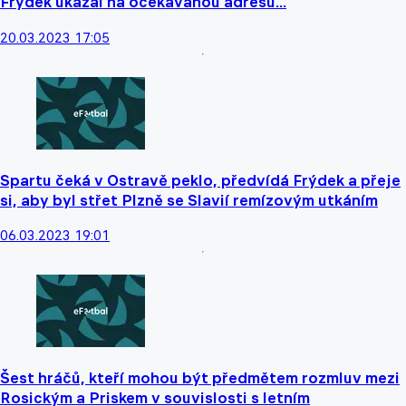
Frýdek ukázal na očekávanou adresu...
20.03.2023 17:05
Spartu čeká v Ostravě peklo, předvídá Frýdek a přeje
si, aby byl střet Plzně se Slavií remízovým utkáním
06.03.2023 19:01
Šest hráčů, kteří mohou být předmětem rozmluv mezi
Rosickým a Priskem v souvislosti s letním