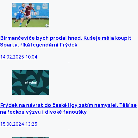
Birmančeviče bych prodal hned. Kušeje měla koupit
Sparta, říká legendární Frýdek
14.02.2025 10:04
Frýdek na návrat do české ligy zatím nemyslel. Těší se
na řeckou výzvu i divoké fanoušky
15.08.2024 13:25