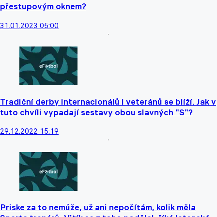
přestupovým oknem?
31.01.2023 05:00
Tradiční derby internacionálů i veteránů se blíží. Jak v
tuto chvíli vypadají sestavy obou slavných "S"?
29.12.2022 15:19
Priske za to nemůže, už ani nepočítám, kolik měla