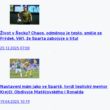
Život v Řecku? Chaos, odměnou je teplo, směje se
Frýdek. Věří, že Sparta zabojuje o titul
25.12.2025 07:00
Nastavení mám jako ve Spartě, tvrdí teplický mentor
Krejčí. Obdivuje Matějovského i Ronalda
19.04.2025 10:19