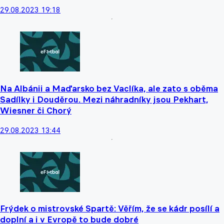
29.08.2023 19:18
Na Albánii a Maďarsko bez Vaclíka, ale zato s oběma
Sadílky i Douděrou. Mezi náhradníky jsou Pekhart,
Wiesner či Chorý
29.08.2023 13:44
Frýdek o mistrovské Spartě: Věřím, že se kádr posílí a
doplní a i v Evropě to bude dobré