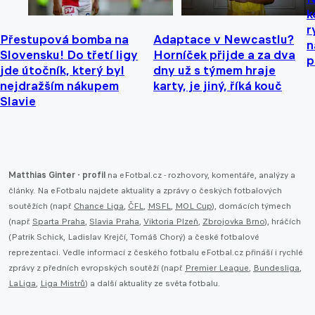
k
r
Přestupová bomba na
Adaptace v Newcastlu?
n
Slovensku! Do třetí ligy
Horníček přijde a za dva
p
jde útočník, který byl
dny už s týmem hraje
nejdražším nákupem
karty, je jiný, říká kouč
Slavie
Matthias Ginter - profil
na eFotbal.cz - rozhovory, komentáře, analýzy a
články. Na eFotbalu najdete aktuality a zprávy o českých fotbalových
soutěžích (např.
Chance Liga
,
ČFL
,
MSFL
,
MOL Cup
), domácích týmech
(např.
Sparta Praha
,
Slavia Praha
,
Viktoria Plzeň
,
Zbrojovka Brno
), hráčích
(Patrik Schick, Ladislav Krejčí, Tomáš Chorý) a české fotbalové
reprezentaci. Vedle informací z českého fotbalu eFotbal.cz přináší i rychlé
zprávy z předních evropských soutěží (např.
Premier League
,
Bundesliga
,
LaLiga
,
Liga Mistrů
) a další aktuality ze světa fotbalu.