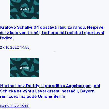
Královo Schalke 04 dostává ránu za ránou. Nejprve
šel z kola ven trenér, teď opouští palubu i sportovní
ředitel
27.10.2022 14:55
Hertha i bez Daridy si poradila s Augsburgem, gól
Schicka na výhru Leverkusenu nestačil, Bayern
remizoval na půdě Unionu Berlín
04.09.2022 19:00