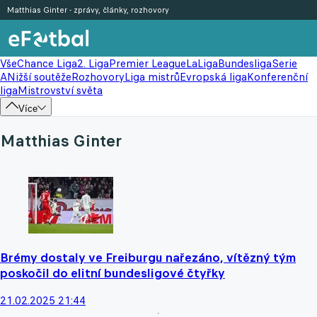
Matthias Ginter - zprávy, články, rozhovory
Vše
Chance Liga
2. Liga
Premier League
LaLiga
Bundesliga
Serie
A
Nižší soutěže
Rozhovory
Liga mistrů
Evropská liga
Konferenční
liga
Mistrovství světa
Více
Matthias Ginter
Brémy dostaly ve Freiburgu nařezáno, vítězný tým
poskočil do elitní bundesligové čtyřky
21.02.2025 21:44