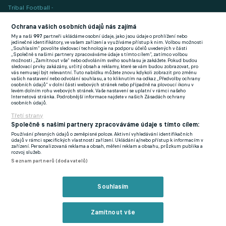
Tribal Football -
Football News
(EN)
Ochrana vašich osobních údajů nás zajímá
My a naši
997
partneři ukládáme osobní údaje, jako jsou údaje o prohlížení nebo
FlashFutbal (SK)
jedinečné identifikátory, ve vašem zařízení a využíváme přístup k nim. Volbou možnosti
„Souhlasím“ povolíte sledovací technologie na podporu účelů uvedených v části
„Společně s našimi partnery zpracováváme údaje s tímto cílem“, zatímco volbou
Tenisportal.cz
možnosti „Zamítnout vše“ nebo odvoláním svého souhlasu je zakážete. Pokud budou
sledovací prvky zakázány, určitý obsah a reklamy, které se vám budou zobrazovat, pro
Tenisové zprávy
vás nemusejí být relevantní. Tuto nabídku můžete znovu kdykoli zobrazit pro změnu
vašich nastavení nebo odvolání souhlasu, a to kliknutím na odkaz „Předvolby ochrany
na Livesportu
osobních údajů“ v dolní části webových stránek nebo případně na plovoucí ikonu v
levém dolním rohu webových stránek. Vaše nastavení se uplatní v rámci našeho
Internetová stránka. Podrobnější informace najdete v našich Zásadách ochrany
osobních údajů.
Třetí strany
Společně s našimi partnery zpracováváme údaje s tímto cílem:
Používání přesných údajů o zeměpisné poloze. Aktivní vyhledávání identifikačních
Podmínky užití
GDPR a žurnalistika
údajů v rámci specifických vlastností zařízení. Ukládání a/nebo přístup k informacím v
zařízení. Personalizovaná reklama a obsah, měření reklam a obsahu, průzkum publika a
Zásady ochrany osobních údajů
Doporučené stránky
rozvoj služeb.
Seznam partnerů (dodavatelů)
Třetí strany
Tiráž
Souhlasím
© eFotbal
2026
Zamítnout vše