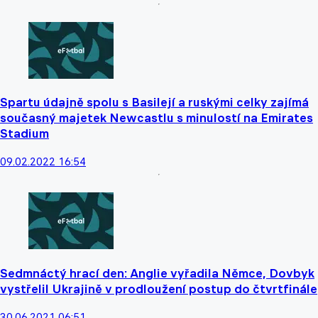
Spartu údajně spolu s Basilejí a ruskými celky zajímá
současný majetek Newcastlu s minulostí na Emirates
Stadium
09.02.2022 16:54
Sedmnáctý hrací den: Anglie vyřadila Němce, Dovbyk
vystřelil Ukrajině v prodloužení postup do čtvrtfinále
30.06.2021 06:51