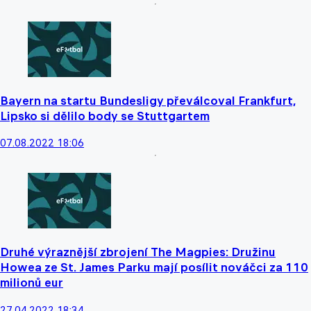
Bayern na startu Bundesligy převálcoval Frankfurt,
Lipsko si dělilo body se Stuttgartem
07.08.2022 18:06
Druhé výraznější zbrojení The Magpies: Družinu
Howea ze St. James Parku mají posílit nováčci za 110
milionů eur
27.04.2022 18:34