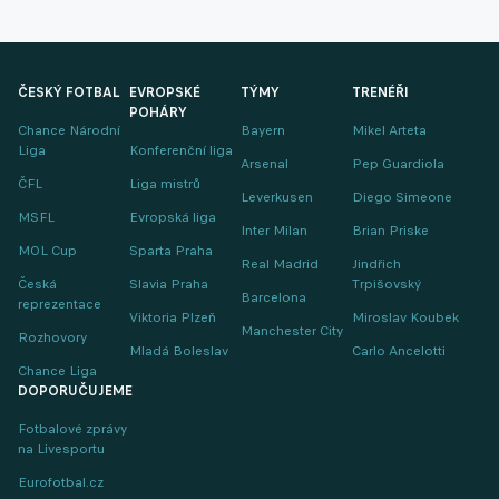
ČESKÝ FOTBAL
EVROPSKÉ
TÝMY
TRENÉŘI
POHÁRY
Chance Národní
Bayern
Mikel Arteta
Liga
Konferenční liga
Arsenal
Pep Guardiola
ČFL
Liga mistrů
Leverkusen
Diego Simeone
MSFL
Evropská liga
Inter Milan
Brian Priske
MOL Cup
Sparta Praha
Real Madrid
Jindřich
Česká
Slavia Praha
Trpišovský
Barcelona
reprezentace
Viktoria Plzeň
Miroslav Koubek
Manchester City
Rozhovory
Mladá Boleslav
Carlo Ancelotti
Chance Liga
DOPORUČUJEME
Fotbalové zprávy
na Livesportu
Eurofotbal.cz