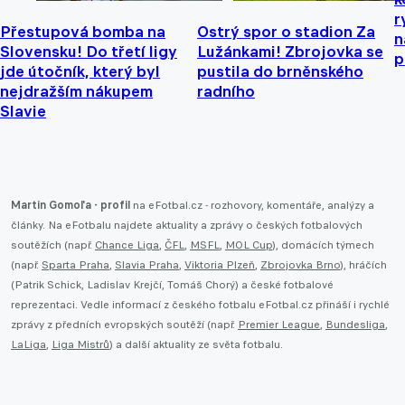
r
Přestupová bomba na
Ostrý spor o stadion Za
n
Slovensku! Do třetí ligy
Lužánkami! Zbrojovka se
p
jde útočník, který byl
pustila do brněnského
nejdražším nákupem
radního
Slavie
Martin Gomoľa - profil
na eFotbal.cz - rozhovory, komentáře, analýzy a
články. Na eFotbalu najdete aktuality a zprávy o českých fotbalových
soutěžích (např.
Chance Liga
,
ČFL
,
MSFL
,
MOL Cup
), domácích týmech
(např.
Sparta Praha
,
Slavia Praha
,
Viktoria Plzeň
,
Zbrojovka Brno
), hráčích
(Patrik Schick, Ladislav Krejčí, Tomáš Chorý) a české fotbalové
reprezentaci. Vedle informací z českého fotbalu eFotbal.cz přináší i rychlé
zprávy z předních evropských soutěží (např.
Premier League
,
Bundesliga
,
LaLiga
,
Liga Mistrů
) a další aktuality ze světa fotbalu.