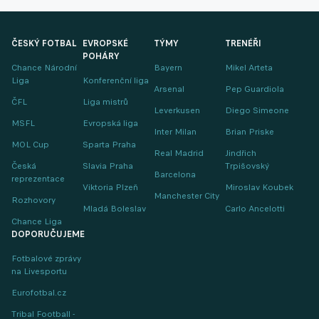
ČESKÝ FOTBAL
EVROPSKÉ
TÝMY
TRENÉŘI
POHÁRY
Chance Národní
Bayern
Mikel Arteta
Liga
Konferenční liga
Arsenal
Pep Guardiola
ČFL
Liga mistrů
Leverkusen
Diego Simeone
MSFL
Evropská liga
Inter Milan
Brian Priske
MOL Cup
Sparta Praha
Real Madrid
Jindřich
Česká
Slavia Praha
Trpišovský
Barcelona
reprezentace
Viktoria Plzeň
Miroslav Koubek
Manchester City
Rozhovory
Mladá Boleslav
Carlo Ancelotti
Chance Liga
DOPORUČUJEME
Fotbalové zprávy
na Livesportu
Eurofotbal.cz
Tribal Football -