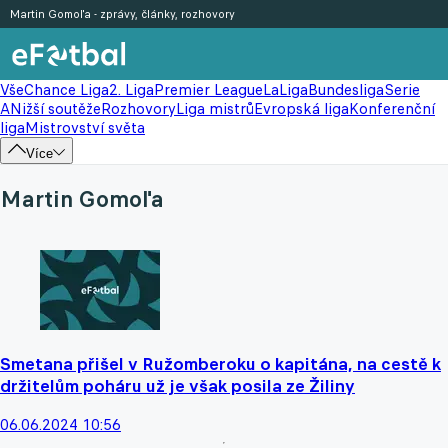
Martin Gomoľa - zprávy, články, rozhovory
Vše
Chance Liga
2. Liga
Premier League
LaLiga
Bundesliga
Serie
A
Nižší soutěže
Rozhovory
Liga mistrů
Evropská liga
Konferenční
liga
Mistrovství světa
Více
Martin Gomoľa
Smetana přišel v Ružomberoku o kapitána, na cestě k
držitelům poháru už je však posila ze Žiliny
06.06.2024 10:56