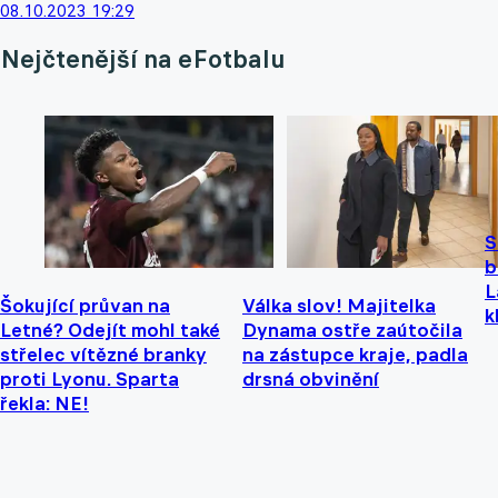
08.10.2023 19:29
Nejčtenější na eFotbalu
S
b
L
Šokující průvan na
Válka slov! Majitelka
k
Letné? Odejít mohl také
Dynama ostře zaútočila
střelec vítězné branky
na zástupce kraje, padla
proti Lyonu. Sparta
drsná obvinění
řekla: NE!