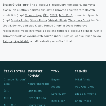
Brajan Gruda - profil
na eFotbal.cz - rozhovory, komentáře, analýzy a
články. Na eFotbalu najdete aktuality a zprávy o českých fotbalových
soutěžích (např.
Chance Liga
,
ČFL
,
MSFL
,
MOL Cup
), domácích týmech
(např.
Sparta Praha
,
Slavia Praha
,
Viktoria Plzeň
,
Zbrojovka Brno
), hráčích
(Patrik Schick, Ladislav Krejčí, Tomáš Chorý) a české fotbalové
reprezentaci. Vedle informací z českého fotbalu eFotbal.cz přináší i rychlé
zprávy z předních evropských soutěží (např.
Premier League
,
Bundesliga
,
LaLiga
,
Liga Mistrů
) a další aktuality ze světa fotbalu.
ČESKÝ FOTBAL
EVROPSKÉ
TÝMY
TRENÉŘI
POHÁRY
Chance Národní
Bayern
Mikel Arteta
Liga
Konferenční liga
Arsenal
Pep Guardiola
ČFL
Liga mistrů
Leverkusen
Diego Simeone
MSFL
Evropská liga
Inter Milan
Brian Priske
MOL Cup
Sparta Praha