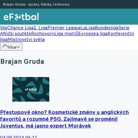
Brajan Gruda - zprávy, články, rozhovory
Vše
Chance Liga
2. Liga
Premier League
LaLiga
Bundesliga
Serie
A
Nižší soutěže
Rozhovory
Liga mistrů
Evropská liga
Konferenční
liga
Mistrovství světa
Více
Brajan Gruda
Přestupové okno? Kosmetické změny u anglických
favoritů a rozumné PSG. Zajímavě se proměnil
Juventus, má jasno expert Morávek
04.09.2024 06:11