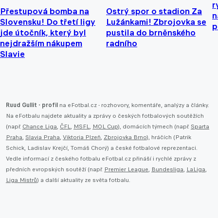
r
Přestupová bomba na
Ostrý spor o stadion Za
n
Slovensku! Do třetí ligy
Lužánkami! Zbrojovka se
p
jde útočník, který byl
pustila do brněnského
nejdražším nákupem
radního
Slavie
Ruud Gullit - profil
na eFotbal.cz - rozhovory, komentáře, analýzy a články.
Na eFotbalu najdete aktuality a zprávy o českých fotbalových soutěžích
(např.
Chance Liga
,
ČFL
,
MSFL
,
MOL Cup
), domácích týmech (např.
Sparta
Praha
,
Slavia Praha
,
Viktoria Plzeň
,
Zbrojovka Brno
), hráčích (Patrik
Schick, Ladislav Krejčí, Tomáš Chorý) a české fotbalové reprezentaci.
Vedle informací z českého fotbalu eFotbal.cz přináší i rychlé zprávy z
předních evropských soutěží (např.
Premier League
,
Bundesliga
,
LaLiga
,
Liga Mistrů
) a další aktuality ze světa fotbalu.