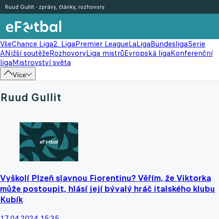
Ruud Gullit - zprávy, články, rozhovory
Vše
Chance Liga
2. Liga
Premier League
LaLiga
Bundesliga
Serie
A
Nižší soutěže
Rozhovory
Liga mistrů
Evropská liga
Konferenční
liga
Mistrovství světa
Více
Ruud Gullit
Vyškolí Plzeň slavnou Fiorentinu? Věřím, že Viktorka
může postoupit, hlásí její bývalý hráč italského klubu
Kubík
17.04.2024 15:35