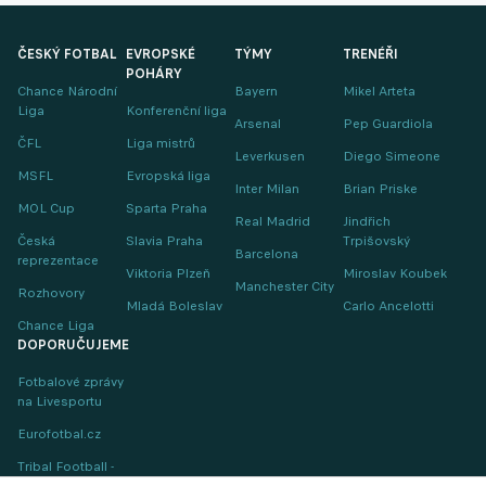
ČESKÝ FOTBAL
EVROPSKÉ
TÝMY
TRENÉŘI
POHÁRY
Chance Národní
Bayern
Mikel Arteta
Liga
Konferenční liga
Arsenal
Pep Guardiola
ČFL
Liga mistrů
Leverkusen
Diego Simeone
MSFL
Evropská liga
Inter Milan
Brian Priske
MOL Cup
Sparta Praha
Real Madrid
Jindřich
Česká
Slavia Praha
Trpišovský
Barcelona
reprezentace
Viktoria Plzeň
Miroslav Koubek
Manchester City
Rozhovory
Mladá Boleslav
Carlo Ancelotti
Chance Liga
DOPORUČUJEME
Fotbalové zprávy
na Livesportu
Eurofotbal.cz
Tribal Football -