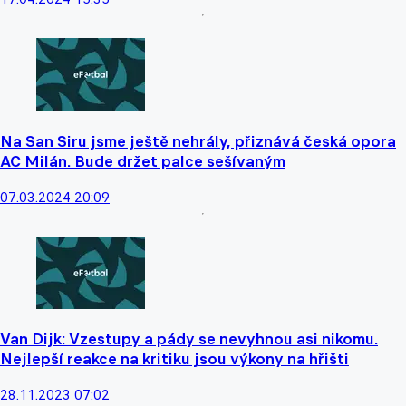
Na San Siru jsme ještě nehrály, přiznává česká opora
AC Milán. Bude držet palce sešívaným
07.03.2024 20:09
Van Dijk: Vzestupy a pády se nevyhnou asi nikomu.
Nejlepší reakce na kritiku jsou výkony na hřišti
28.11.2023 07:02