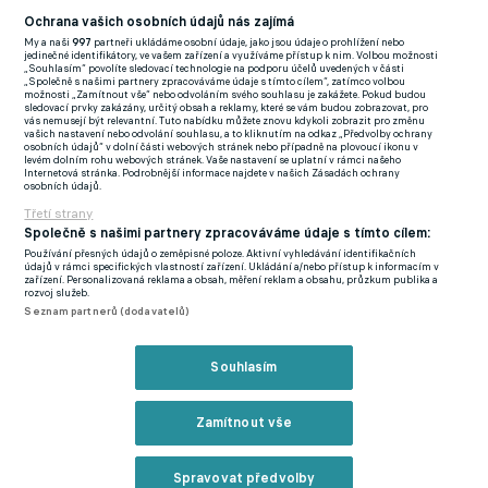
Football News
(EN)
Ochrana vašich osobních údajů nás zajímá
My a naši
997
partneři ukládáme osobní údaje, jako jsou údaje o prohlížení nebo
FlashFutbal (SK)
jedinečné identifikátory, ve vašem zařízení a využíváme přístup k nim. Volbou možnosti
„Souhlasím“ povolíte sledovací technologie na podporu účelů uvedených v části
„Společně s našimi partnery zpracováváme údaje s tímto cílem“, zatímco volbou
Tenisportal.cz
možnosti „Zamítnout vše“ nebo odvoláním svého souhlasu je zakážete. Pokud budou
sledovací prvky zakázány, určitý obsah a reklamy, které se vám budou zobrazovat, pro
Tenisové zprávy
vás nemusejí být relevantní. Tuto nabídku můžete znovu kdykoli zobrazit pro změnu
vašich nastavení nebo odvolání souhlasu, a to kliknutím na odkaz „Předvolby ochrany
na Livesportu
osobních údajů“ v dolní části webových stránek nebo případně na plovoucí ikonu v
levém dolním rohu webových stránek. Vaše nastavení se uplatní v rámci našeho
Internetová stránka. Podrobnější informace najdete v našich Zásadách ochrany
osobních údajů.
Třetí strany
Společně s našimi partnery zpracováváme údaje s tímto cílem:
Používání přesných údajů o zeměpisné poloze. Aktivní vyhledávání identifikačních
Podmínky užití
GDPR a žurnalistika
údajů v rámci specifických vlastností zařízení. Ukládání a/nebo přístup k informacím v
zařízení. Personalizovaná reklama a obsah, měření reklam a obsahu, průzkum publika a
Zásady ochrany osobních údajů
Doporučené stránky
rozvoj služeb.
Seznam partnerů (dodavatelů)
Třetí strany
Tiráž
Souhlasím
© eFotbal
2026
Zamítnout vše
Spravovat předvolby