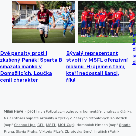
P
Š
d
Dvě penalty proti i
Bývalý reprezentant
s
zkušený Panák! Sparta B
stvořil v MSFL ofenzivní
d
smazala manko v
mašinu. Hrajeme s těmi,
Domažlicích, Loučka
kteří nedostali šanci,
cenil charakter
říká
Milan Havel - profil
na eFotbal.cz - rozhovory, komentáře, analýzy a články.
Na eFotbalu najdete aktuality a zprávy o českých fotbalových soutěžích
(např.
Chance Liga
,
ČFL
,
MSFL
,
MOL Cup
), domácích týmech (např.
Sparta
Praha
,
Slavia Praha
,
Viktoria Plzeň
,
Zbrojovka Brno
), hráčích (Patrik