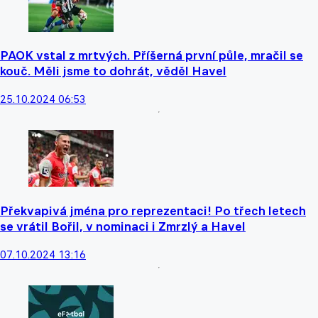
PAOK vstal z mrtvých. Příšerná první půle, mračil se
kouč. Měli jsme to dohrát, věděl Havel
25.10.2024 06:53
Překvapivá jména pro reprezentaci! Po třech letech
se vrátil Bořil, v nominaci i Zmrzlý a Havel
07.10.2024 13:16