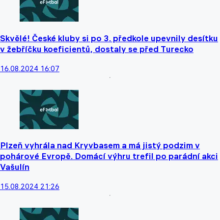
Skvělé! České kluby si po 3. předkole upevnily desítku
v žebříčku koeficientů, dostaly se před Turecko
16.08.2024 16:07
Plzeň vyhrála nad Kryvbasem a má jistý podzim v
pohárové Evropě. Domácí výhru trefil po parádní akci
Vašulín
15.08.2024 21:26