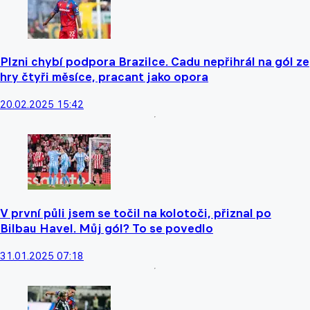
Plzni chybí podpora Brazilce. Cadu nepřihrál na gól ze
hry čtyři měsíce, pracant jako opora
20.02.2025 15:42
V první půli jsem se točil na kolotoči, přiznal po
Bilbau Havel. Můj gól? To se povedlo
31.01.2025 07:18