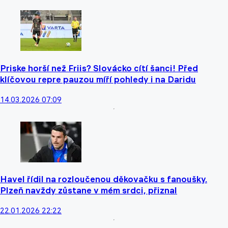
Priske horší než Friis? Slovácko cítí šanci! Před
klíčovou repre pauzou míří pohledy i na Daridu
14.03.2026 07:09
Havel řídil na rozloučenou děkovačku s fanoušky.
Plzeň navždy zůstane v mém srdci, přiznal
22.01.2026 22:22