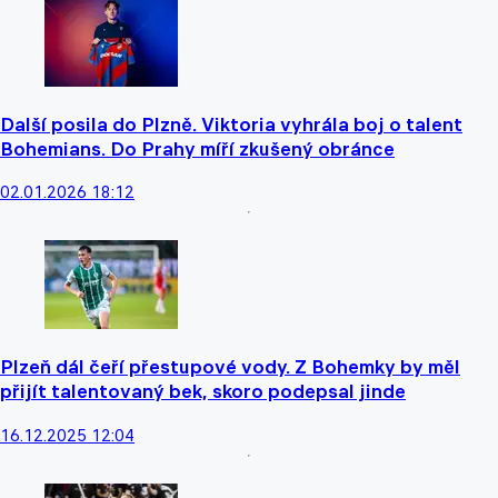
Další posila do Plzně. Viktoria vyhrála boj o talent
Bohemians. Do Prahy míří zkušený obránce
02.01.2026 18:12
Plzeň dál čeří přestupové vody. Z Bohemky by měl
přijít talentovaný bek, skoro podepsal jinde
16.12.2025 12:04