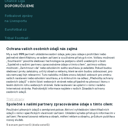
Chance Liga
DOPORUČUJEME
Fotbalové zprávy
na Livesportu
Eurofotbal.cz
Tribal Football -
Football News
(EN)
Ochrana vašich osobních údajů nás zajímá
My a naši
999
partneři ukládáme osobní údaje, jako jsou údaje o prohlížení nebo
FlashFutbal (SK)
jedinečné identifikátory, ve vašem zařízení a využíváme přístup k nim. Volbou možnosti
„Souhlasím“ povolíte sledovací technologie na podporu účelů uvedených v části
„Společně s našimi partnery zpracováváme údaje s tímto cílem“, zatímco volbou
Tenisportal.cz
možnosti „Zamítnout vše“ nebo odvoláním svého souhlasu je zakážete. Pokud budou
sledovací prvky zakázány, určitý obsah a reklamy, které se vám budou zobrazovat, pro
Tenisové zprávy
vás nemusejí být relevantní. Tuto nabídku můžete znovu kdykoli zobrazit pro změnu
vašich nastavení nebo odvolání souhlasu, a to kliknutím na odkaz „Předvolby ochrany
na Livesportu
osobních údajů“ v dolní části webových stránek nebo případně na plovoucí ikonu v
levém dolním rohu webových stránek. Vaše nastavení se uplatní v rámci našeho
Internetová stránka. Podrobnější informace najdete v našich Zásadách ochrany
osobních údajů.
Třetí strany
Společně s našimi partnery zpracováváme údaje s tímto cílem:
Používání přesných údajů o zeměpisné poloze. Aktivní vyhledávání identifikačních
Podmínky užití
GDPR a žurnalistika
údajů v rámci specifických vlastností zařízení. Ukládání a/nebo přístup k informacím v
zařízení. Personalizovaná reklama a obsah, měření reklam a obsahu, průzkum publika a
Zásady ochrany osobních údajů
Doporučené stránky
rozvoj služeb.
Seznam partnerů (dodavatelů)