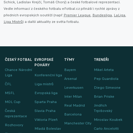
Schick, Ladislav Krejčí, Tomáš Chorý) a české fotbalové reprezentaci.
Vedle informací z českého fotbalu eFotbal.cz přináší i rychlé zprávy z
předních evropských soutěží (např.
Premier League
,
Bundesliga
,
LaLiga
,
Liga Mistrů
) a další aktuality ze světa fotbalu.
ČESKÝ FOTBAL
EVROPSKÉ
TÝMY
TRENÉŘI
POHÁRY
Chance Národní
Bayern
Mikel Arteta
Liga
Konferenční liga
Arsenal
Pep Guardiola
ČFL
Liga mistrů
Leverkusen
Diego Simeone
MSFL
Evropská liga
Inter Milan
Brian Priske
MOL Cup
Sparta Praha
Real Madrid
Jindřich
Česká
Slavia Praha
Trpišovský
Barcelona
reprezentace
Viktoria Plzeň
Miroslav Koubek
Manchester City
Rozhovory
Mladá Boleslav
Carlo Ancelotti