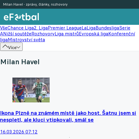
Milan Havel - zprávy, články, rozhovory
Vše
Chance Liga
2. Liga
Premier League
LaLiga
Bundesliga
Serie
A
Nižší soutěže
Rozhovory
Liga mistrů
Evropská liga
Konferenční
liga
Mistrovství světa
Více
Milan Havel
Ikona Plzně na známém místě jako host. Šatnu jsem si
nespletl, ale kluci vtipkovali, smál se
16.03.2026 07:12