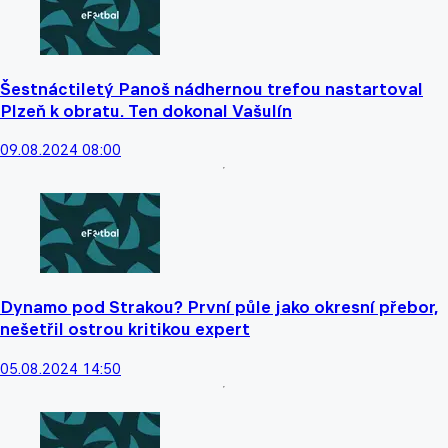
Šestnáctiletý Panoš nádhernou trefou nastartoval
Plzeň k obratu. Ten dokonal Vašulín
09.08.2024 08:00
Dynamo pod Strakou? První půle jako okresní přebor,
nešetřil ostrou kritikou expert
05.08.2024 14:50