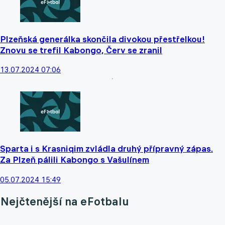
Plzeňská generálka skončila divokou přestřelkou!
Znovu se trefil Kabongo, Červ se zranil
13.07.2024 07:06
Sparta i s Krasniqim zvládla druhý přípravný zápas.
Za Plzeň pálili Kabongo s Vašulínem
05.07.2024 15:49
Nejčtenější na eFotbalu