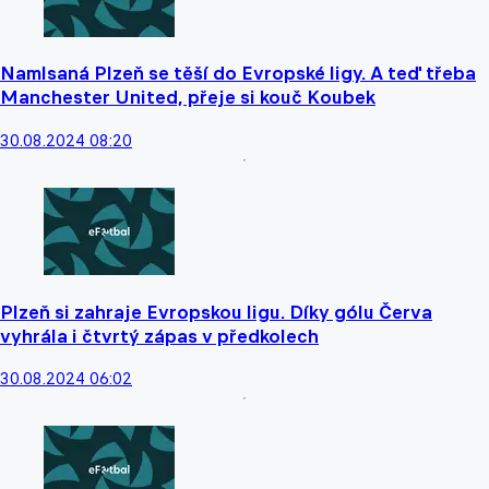
Namlsaná Plzeň se těší do Evropské ligy. A teď třeba
Manchester United, přeje si kouč Koubek
30.08.2024 08:20
Plzeň si zahraje Evropskou ligu. Díky gólu Červa
vyhrála i čtvrtý zápas v předkolech
30.08.2024 06:02