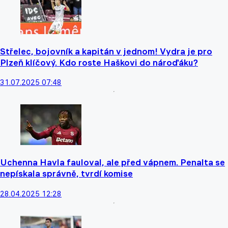
Střelec, bojovník a kapitán v jednom! Vydra je pro
Plzeň klíčový. Kdo roste Haškovi do nároďáku?
31.07.2025 07:48
Uchenna Havla fauloval, ale před vápnem. Penalta se
nepískala správně, tvrdí komise
28.04.2025 12:28