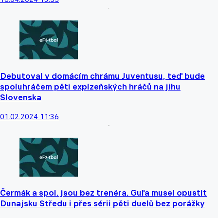
Debutoval v domácím chrámu Juventusu, teď bude
spoluhráčem pěti explzeňských hráčů na jihu
Slovenska
01.02.2024 11:36
Čermák a spol. jsou bez trenéra. Guľa musel opustit
Dunajsku Středu i přes sérii pěti duelů bez porážky