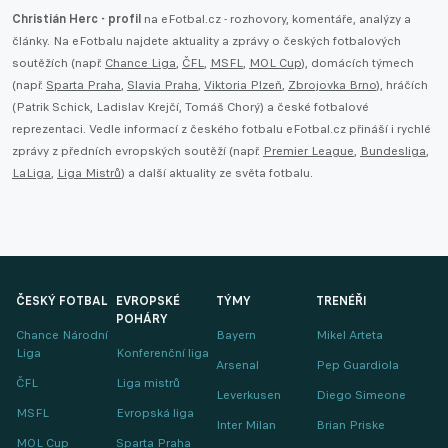
Christián Herc - profil
na eFotbal.cz - rozhovory, komentáře, analýzy a
články. Na eFotbalu najdete aktuality a zprávy o českých fotbalových
soutěžích (např.
Chance Liga
,
ČFL
,
MSFL
,
MOL Cup
), domácích týmech
(např.
Sparta Praha
,
Slavia Praha
,
Viktoria Plzeň
,
Zbrojovka Brno
), hráčích
(Patrik Schick, Ladislav Krejčí, Tomáš Chorý) a české fotbalové
reprezentaci. Vedle informací z českého fotbalu eFotbal.cz přináší i rychlé
zprávy z předních evropských soutěží (např.
Premier League
,
Bundesliga
,
LaLiga
,
Liga Mistrů
) a další aktuality ze světa fotbalu.
ČESKÝ FOTBAL
EVROPSKÉ
TÝMY
TRENÉŘI
POHÁRY
Chance Národní
Bayern
Mikel Arteta
Liga
Konferenční liga
Arsenal
Pep Guardiola
ČFL
Liga mistrů
Leverkusen
Diego Simeone
MSFL
Evropská liga
Inter Milan
Brian Priske
MOL Cup
Sparta Praha