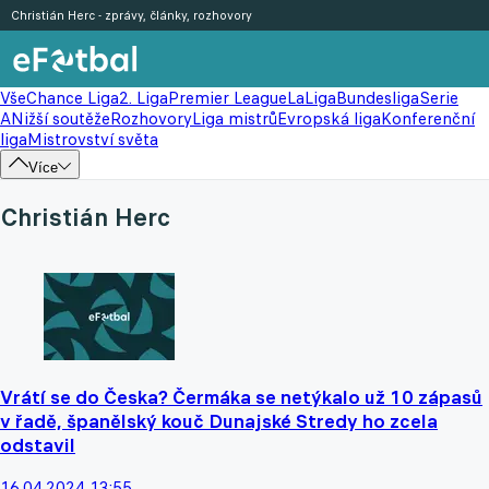
Christián Herc - zprávy, články, rozhovory
Vše
Chance Liga
2. Liga
Premier League
LaLiga
Bundesliga
Serie
A
Nižší soutěže
Rozhovory
Liga mistrů
Evropská liga
Konferenční
liga
Mistrovství světa
Více
Christián Herc
Vrátí se do Česka? Čermáka se netýkalo už 10 zápasů
v řadě, španělský kouč Dunajské Stredy ho zcela
odstavil
16.04.2024 13:55