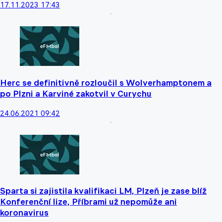
17.11.2023 17:43
Herc se definitivně rozloučil s Wolverhamptonem a
po Plzni a Karviné zakotvil v Curychu
24.06.2021 09:42
Sparta si zajistila kvalifikaci LM, Plzeň je zase blíž
Konferenční lize, Příbrami už nepomůže ani
koronavirus