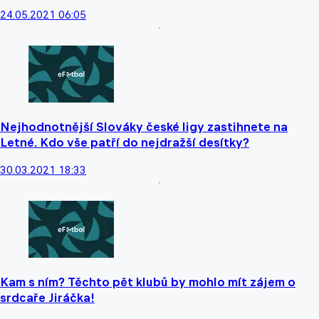
24.05.2021 06:05
Nejhodnotnější Slováky české ligy zastihnete na
Letné. Kdo vše patří do nejdražší desítky?
30.03.2021 18:33
Kam s ním? Těchto pět klubů by mohlo mít zájem o
srdcaře Jiráčka!