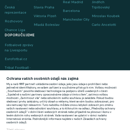
Real Madrid
Jindřich
Česká
Slavia Praha
Trpišovský
Barcelona
reprezentace
Viktoria Plzeň
Miroslav Koubek
Manchester City
Rozhovory
Mladá Boleslav
Carlo Ancelotti
Chance Liga
DOPORUČUJEME
Fotbalové zprávy
na Livesportu
Eurofotbal.cz
Tribal Football -
Football News
(EN)
Ochrana vašich osobních údajů nás zajímá
My a naši
997
partneři ukládáme osobní údaje, jako jsou údaje o prohlížení nebo
FlashFutbal (SK)
jedinečné identifikátory, ve vašem zařízení a využíváme přístup k nim. Volbou možnosti
„Souhlasím“ povolíte sledovací technologie na podporu účelů uvedených v části
„Společně s našimi partnery zpracováváme údaje s tímto cílem“, zatímco volbou
Tenisportal.cz
možnosti „Zamítnout vše“ nebo odvoláním svého souhlasu je zakážete. Pokud budou
sledovací prvky zakázány, určitý obsah a reklamy, které se vám budou zobrazovat, pro
Tenisové zprávy
vás nemusejí být relevantní. Tuto nabídku můžete znovu kdykoli zobrazit pro změnu
vašich nastavení nebo odvolání souhlasu, a to kliknutím na odkaz „Předvolby ochrany
na Livesportu
osobních údajů“ v dolní části webových stránek nebo případně na plovoucí ikonu v
levém dolním rohu webových stránek. Vaše nastavení se uplatní v rámci našeho
Internetová stránka. Podrobnější informace najdete v našich Zásadách ochrany
osobních údajů.
Třetí strany