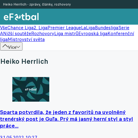
Heiko Herrlich - zprávy, články, rozhovory
Vše
Chance Liga
2. Liga
Premier League
LaLiga
Bundesliga
Serie
A
Nižší soutěže
Rozhovory
Liga mistrů
Evropská liga
Konferenční
liga
Mistrovství světa
Více
Heiko Herrlich
Sparta potvrdila, že jeden z favoritů na uvolněný
trenérský post je Guľa. Prý má jasný herní styl a styl
práce...
31.05.2022 10:27