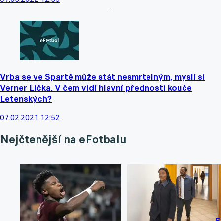
Vrba se ve Spartě může stát nesmrtelným, myslí si
Verner Lička. V čem vidí hlavní přednosti kouče
Letenských?
07.02.2021 12:52
Nejčtenější na eFotbalu
S