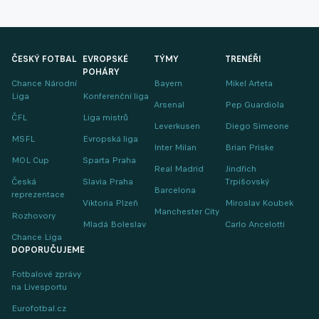
ČESKÝ FOTBAL
EVROPSKÉ
TÝMY
TRENÉŘI
POHÁRY
Chance Národní
Bayern
Mikel Arteta
Liga
Konferenční liga
Arsenal
Pep Guardiola
ČFL
Liga mistrů
Leverkusen
Diego Simeone
MSFL
Evropská liga
Inter Milan
Brian Priske
MOL Cup
Sparta Praha
Real Madrid
Jindřich
Česká
Slavia Praha
Trpišovský
Barcelona
reprezentace
Viktoria Plzeň
Miroslav Koubek
Manchester City
Rozhovory
Mladá Boleslav
Carlo Ancelotti
Chance Liga
DOPORUČUJEME
Fotbalové zprávy
na Livesportu
Eurofotbal.cz