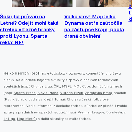
b
L
Šokující průvan na
Válka slov! Majitelka
k
Letné? Odejít mohl také
Dynama ostře zaútočila
střelec vítězné branky
na zástupce kraje, padla
proti Lyonu. Sparta
drsná obvinění
řekla: NE!
Heiko Herrlich - profil
na eFotbal.cz - rozhovory, komentáře, analýzy a
články. Na eFotbalu najdete aktuality a zprávy o českých fotbalových
soutěžích (např.
Chance Liga
,
ČFL
,
MSFL
,
MOL Cup
), domácích týmech
(např.
Sparta Praha
,
Slavia Praha
,
Viktoria Plzeň
,
Zbrojovka Brno
), hráčích
(Patrik Schick, Ladislav Krejčí, Tomáš Chorý) a české fotbalové
reprezentaci. Vedle informací z českého fotbalu eFotbal.cz přináší i rychlé
zprávy z předních evropských soutěží (např.
Premier League
,
Bundesliga
,
LaLiga
,
Liga Mistrů
) a další aktuality ze světa fotbalu.