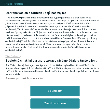
Tribal Football -
Football News
(EN)
Ochrana vašich osobních údajů nás zajímá
My a naši
999
partneři ukládáme osobní údaje, jako jsou údaje o prohlížení nebo
FlashFutbal (SK)
jedinečné identifikátory, ve vašem zařízení a využíváme přístup k nim. Volbou možnosti
„Souhlasím“ povolíte sledovací technologie na podporu účelů uvedených v části
„Společně s našimi partnery zpracováváme údaje s tímto cílem“, zatímco volbou
Tenisportal.cz
možnosti „Zamítnout vše“ nebo odvoláním svého souhlasu je zakážete. Pokud budou
sledovací prvky zakázány, určitý obsah a reklamy, které se vám budou zobrazovat, pro
Tenisové zprávy
vás nemusejí být relevantní. Tuto nabídku můžete znovu kdykoli zobrazit pro změnu
vašich nastavení nebo odvolání souhlasu, a to kliknutím na odkaz „Předvolby ochrany
na Livesportu
osobních údajů“ v dolní části webových stránek nebo případně na plovoucí ikonu v
levém dolním rohu webových stránek. Vaše nastavení se uplatní v rámci našeho
Internetová stránka. Podrobnější informace najdete v našich Zásadách ochrany
osobních údajů.
Třetí strany
Společně s našimi partnery zpracováváme údaje s tímto cílem:
Používání přesných údajů o zeměpisné poloze. Aktivní vyhledávání identifikačních
Podmínky užití
GDPR a žurnalistika
údajů v rámci specifických vlastností zařízení. Ukládání a/nebo přístup k informacím v
zařízení. Personalizovaná reklama a obsah, měření reklam a obsahu, průzkum publika a
Zásady ochrany osobních údajů
Doporučené stránky
rozvoj služeb.
Seznam partnerů (dodavatelů)
Třetí strany
Tiráž
Souhlasím
© eFotbal
2026
Zamítnout vše