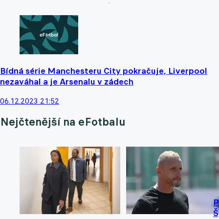
Bídná série Manchesteru City pokračuje, Liverpool
nezaváhal a je Arsenalu v zádech
06.12.2023 21:52
Nejčtenější na eFotbalu
P
Š