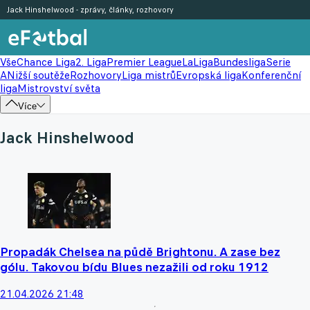
Jack Hinshelwood - zprávy, články, rozhovory
Vše
Chance Liga
2. Liga
Premier League
LaLiga
Bundesliga
Serie
A
Nižší soutěže
Rozhovory
Liga mistrů
Evropská liga
Konferenční
liga
Mistrovství světa
Více
Jack Hinshelwood
Propadák Chelsea na půdě Brightonu. A zase bez
gólu. Takovou bídu Blues nezažili od roku 1912
21.04.2026 21:48