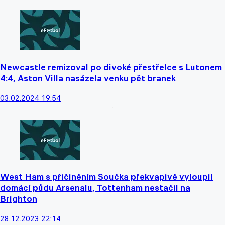
Newcastle remizoval po divoké přestřelce s Lutonem
4:4, Aston Villa nasázela venku pět branek
03.02.2024 19:54
West Ham s přičiněním Součka překvapivě vyloupil
domácí půdu Arsenalu, Tottenham nestačil na
Brighton
28.12.2023 22:14