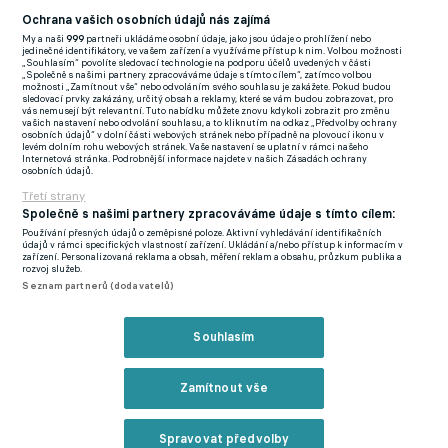
Football News
(EN)
Ochrana vašich osobních údajů nás zajímá
My a naši
999
partneři ukládáme osobní údaje, jako jsou údaje o prohlížení nebo
FlashFutbal (SK)
jedinečné identifikátory, ve vašem zařízení a využíváme přístup k nim. Volbou možnosti
„Souhlasím“ povolíte sledovací technologie na podporu účelů uvedených v části
„Společně s našimi partnery zpracováváme údaje s tímto cílem“, zatímco volbou
Tenisportal.cz
možnosti „Zamítnout vše“ nebo odvoláním svého souhlasu je zakážete. Pokud budou
sledovací prvky zakázány, určitý obsah a reklamy, které se vám budou zobrazovat, pro
Tenisové zprávy
vás nemusejí být relevantní. Tuto nabídku můžete znovu kdykoli zobrazit pro změnu
vašich nastavení nebo odvolání souhlasu, a to kliknutím na odkaz „Předvolby ochrany
na Livesportu
osobních údajů“ v dolní části webových stránek nebo případně na plovoucí ikonu v
levém dolním rohu webových stránek. Vaše nastavení se uplatní v rámci našeho
Internetová stránka. Podrobnější informace najdete v našich Zásadách ochrany
osobních údajů.
Třetí strany
Společně s našimi partnery zpracováváme údaje s tímto cílem:
Používání přesných údajů o zeměpisné poloze. Aktivní vyhledávání identifikačních
Podmínky užití
GDPR a žurnalistika
údajů v rámci specifických vlastností zařízení. Ukládání a/nebo přístup k informacím v
zařízení. Personalizovaná reklama a obsah, měření reklam a obsahu, průzkum publika a
Zásady ochrany osobních údajů
Doporučené stránky
rozvoj služeb.
Seznam partnerů (dodavatelů)
Třetí strany
Tiráž
Souhlasím
© eFotbal
2026
Zamítnout vše
Spravovat předvolby