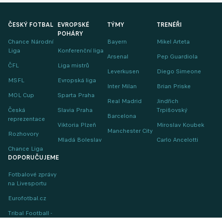
ČESKÝ FOTBAL
EVROPSKÉ
TÝMY
TRENÉŘI
POHÁRY
Chance Národní
Bayern
Mikel Arteta
Liga
Konferenční liga
Arsenal
Pep Guardiola
ČFL
Liga mistrů
Leverkusen
Diego Simeone
MSFL
Evropská liga
Inter Milan
Brian Priske
MOL Cup
Sparta Praha
Real Madrid
Jindřich
Česká
Slavia Praha
Trpišovský
Barcelona
reprezentace
Viktoria Plzeň
Miroslav Koubek
Manchester City
Rozhovory
Mladá Boleslav
Carlo Ancelotti
Chance Liga
DOPORUČUJEME
Fotbalové zprávy
na Livesportu
Eurofotbal.cz
Tribal Football -