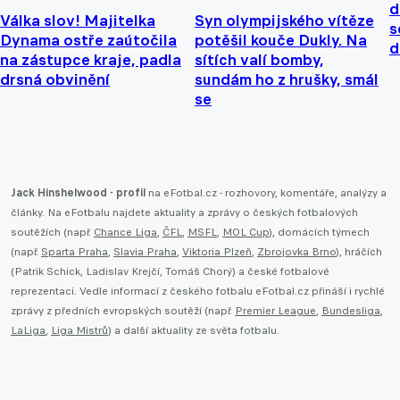
d
Válka slov! Majitelka
Syn olympijského vítěze
s
Dynama ostře zaútočila
potěšil kouče Dukly. Na
d
na zástupce kraje, padla
sítích valí bomby,
drsná obvinění
sundám ho z hrušky, smál
se
Jack Hinshelwood - profil
na eFotbal.cz - rozhovory, komentáře, analýzy a
články. Na eFotbalu najdete aktuality a zprávy o českých fotbalových
soutěžích (např.
Chance Liga
,
ČFL
,
MSFL
,
MOL Cup
), domácích týmech
(např.
Sparta Praha
,
Slavia Praha
,
Viktoria Plzeň
,
Zbrojovka Brno
), hráčích
(Patrik Schick, Ladislav Krejčí, Tomáš Chorý) a české fotbalové
reprezentaci. Vedle informací z českého fotbalu eFotbal.cz přináší i rychlé
zprávy z předních evropských soutěží (např.
Premier League
,
Bundesliga
,
LaLiga
,
Liga Mistrů
) a další aktuality ze světa fotbalu.