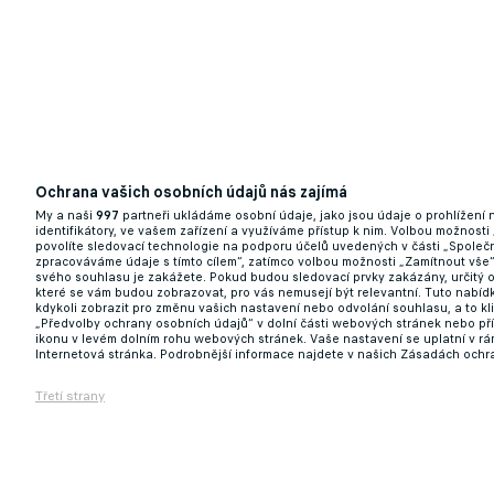
Ochrana vašich osobních údajů nás zajímá
My a naši
997
partneři ukládáme osobní údaje, jako jsou údaje o prohlížení
identifikátory, ve vašem zařízení a využíváme přístup k nim. Volbou možnosti
povolíte sledovací technologie na podporu účelů uvedených v části „Společn
zpracováváme údaje s tímto cílem“, zatímco volbou možnosti „Zamítnout vše
svého souhlasu je zakážete. Pokud budou sledovací prvky zakázány, určitý 
které se vám budou zobrazovat, pro vás nemusejí být relevantní. Tuto nabí
kdykoli zobrazit pro změnu vašich nastavení nebo odvolání souhlasu, a to k
„Předvolby ochrany osobních údajů“ v dolní části webových stránek nebo př
ikonu v levém dolním rohu webových stránek. Vaše nastavení se uplatní v r
Internetová stránka. Podrobnější informace najdete v našich Zásadách ochr
Třetí strany