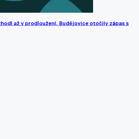
zhodl až v prodloužení, Budějovice otočily zápas s