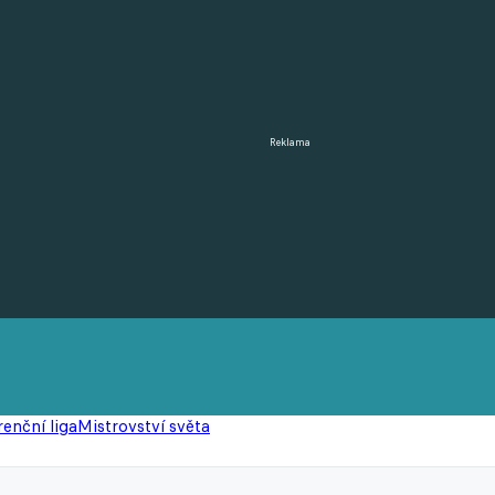
Reklama
enční liga
Mistrovství světa