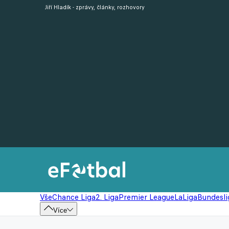
Jiří Hladík - zprávy, články, rozhovory
Vše
Chance Liga
2. Liga
Premier League
LaLiga
Bundesli
Více