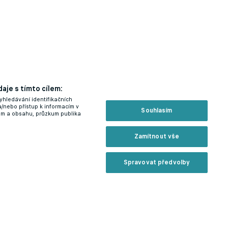
aje s tímto cílem:
yhledávání identifikačních
a/nebo přístup k informacím v
Souhlasím
lam a obsahu, průzkum publika
Zamítnout vše
Spravovat předvolby