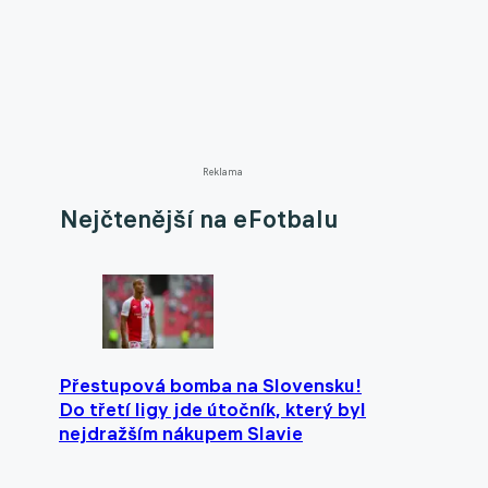
Reklama
Nejčtenější na eFotbalu
Přestupová bomba na Slovensku!
Do třetí ligy jde útočník, který byl
nejdražším nákupem Slavie