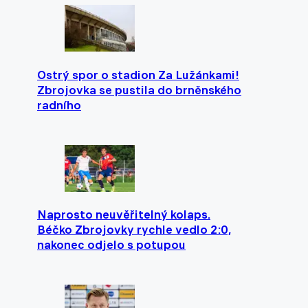
Ostrý spor o stadion Za Lužánkami!
Zbrojovka se pustila do brněnského
radního
Naprosto neuvěřitelný kolaps.
Béčko Zbrojovky rychle vedlo 2:0,
nakonec odjelo s potupou