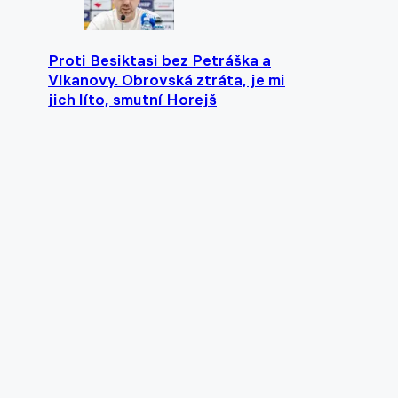
Proti Besiktasi bez Petráška a
Vlkanovy. Obrovská ztráta, je mi
jich líto, smutní Horejš