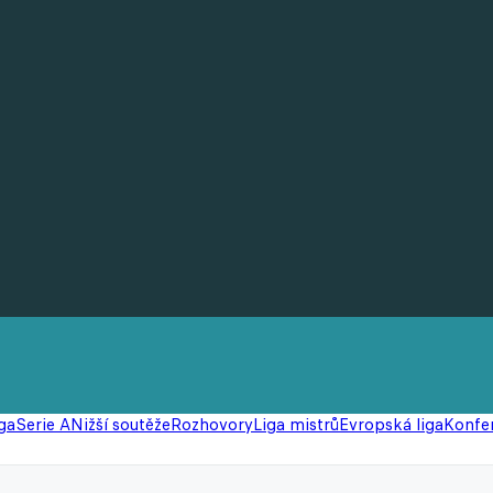
ga
Serie A
Nižší soutěže
Rozhovory
Liga mistrů
Evropská liga
Konfer