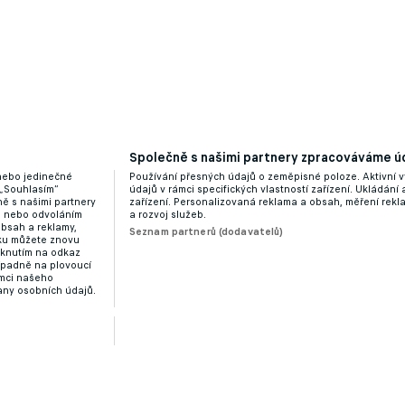
Společně s našimi partnery zpracováváme úd
 nebo jedinečné
Používání přesných údajů o zeměpisné poloze. Aktivní v
 „Souhlasím“
údajů v rámci specifických vlastností zařízení. Ukládání 
ě s našimi partnery
zařízení. Personalizovaná reklama a obsah, měření rek
“ nebo odvoláním
a rozvoj služeb.
obsah a reklamy,
Seznam partnerů (dodavatelů)
dku můžete znovu
liknutím na odkaz
ípadně na plovoucí
ámci našeho
any osobních údajů.