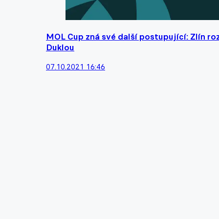
MOL Cup zná své další postupující: Zlín ro
Duklou
07.10.2021 16:46