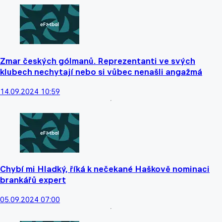
Zmar českých gólmanů. Reprezentanti ve svých
klubech nechytají nebo si vůbec nenašli angažmá
14.09.2024 10:59
Chybí mi Hladký, říká k nečekané Haškově nominaci
brankářů expert
05.09.2024 07:00