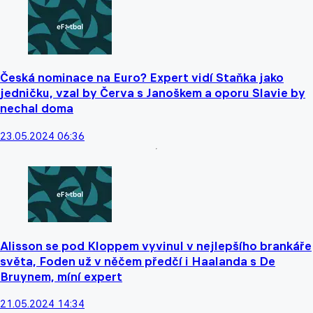
Česká nominace na Euro? Expert vidí Staňka jako
jedničku, vzal by Červa s Janoškem a oporu Slavie by
nechal doma
23.05.2024 06:36
Alisson se pod Kloppem vyvinul v nejlepšího brankáře
světa, Foden už v něčem předčí i Haalanda s De
Bruynem, míní expert
21.05.2024 14:34