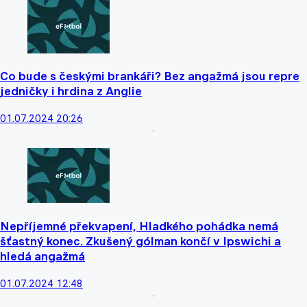
Co bude s českými brankáři? Bez angažmá jsou repre
jedničky i hrdina z Anglie
01.07.2024 20:26
Nepříjemné překvapení, Hladkého pohádka nemá
šťastný konec. Zkušený gólman končí v Ipswichi a
hledá angažmá
01.07.2024 12:48