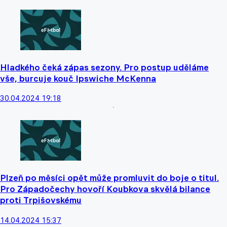
Hladkého čeká zápas sezony. Pro postup uděláme
vše, burcuje kouč Ipswiche McKenna
30.04.2024 19:18
Plzeň po měsíci opět může promluvit do boje o titul.
Pro Západočechy hovoří Koubkova skvělá bilance
proti Trpišovskému
14.04.2024 15:37