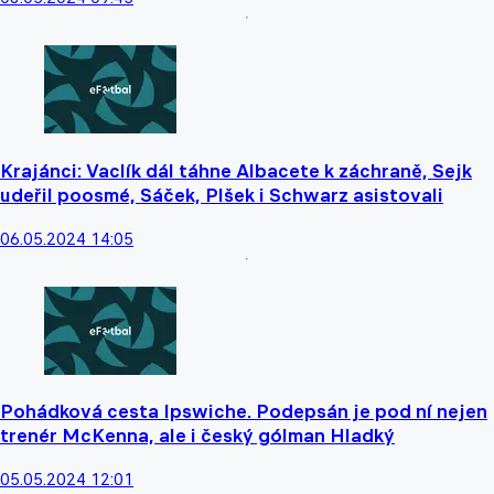
Krajánci: Vaclík dál táhne Albacete k záchraně, Sejk
udeřil poosmé, Sáček, Plšek i Schwarz asistovali
06.05.2024 14:05
Pohádková cesta Ipswiche. Podepsán je pod ní nejen
trenér McKenna, ale i český gólman Hladký
05.05.2024 12:01