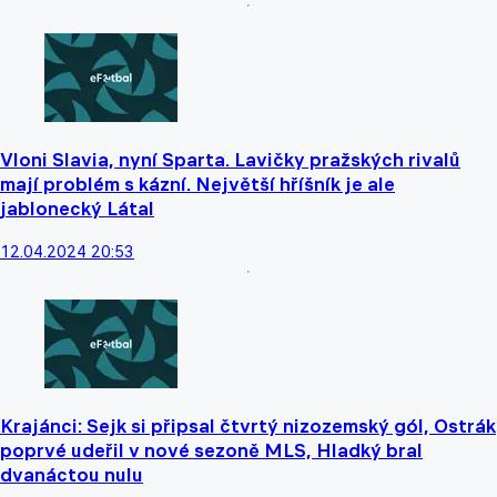
Vloni Slavia, nyní Sparta. Lavičky pražských rivalů
mají problém s kázní. Největší hříšník je ale
jablonecký Látal
12.04.2024 20:53
Krajánci: Sejk si připsal čtvrtý nizozemský gól, Ostrák
poprvé udeřil v nové sezoně MLS, Hladký bral
dvanáctou nulu