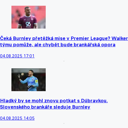
Čeká Burnley přetěžká mise v Premier League? Walker
týmu pomůže, ale chybět bude brankářská opora
04.08.2025 17:01
Hladký by se mohl znovu potkat s Dúbravkou.
Slovenského brankáře sleduje Burnley
04.08.2025 14:05