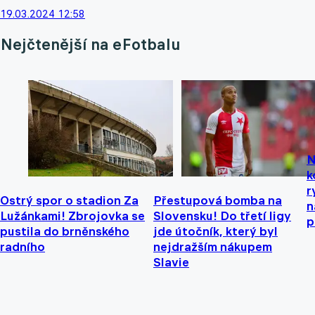
19.03.2024 12:58
Nejčtenější na eFotbalu
N
k
r
Ostrý spor o stadion Za
Přestupová bomba na
n
Lužánkami! Zbrojovka se
Slovensku! Do třetí ligy
p
pustila do brněnského
jde útočník, který byl
radního
nejdražším nákupem
Slavie