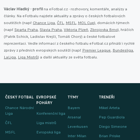
Václav Hladký - profil
na eFotbal.cz - rozhovory, komentáře, analýzy a
články. Na eFotbalu najdete aktuality a zprávy o českých fotbalových
soutěžích (např.
Chance Liga
,
ČFL
,
MSFL
,
MOL Cup
), domácích týmech
(např.
Sparta Praha
,
Slavia Praha
,
Viktoria Plzeň
,
Zbrojovka Brno
), hráčích
(Patrik Schick, Ladislav Krejčí, Tomáš Chorý) a české fotbalové
reprezentaci. Vedle informací z českého fotbalu eFotbal.cz přináší i rychlé
zprávy z předních evropských soutěží (např.
Premier League
,
Bundesliga
,
LaLiga
,
Liga Mistrů
) a další aktuality ze světa fotbalu.
ČESKÝ FOTBAL
EVROPSKÉ
TÝMY
TRENÉŘI
POHÁRY
Chance Národní
Bayern
Mikel Arteta
Liga
Konferenční liga
Arsenal
Pep Guardiola
ČFL
Liga mistrů
Leverkusen
Diego Simeone
MSFL
Evropská liga
Inter Milan
Brian Priske