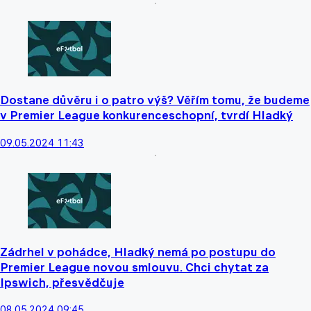
Dostane důvěru i o patro výš? Věřím tomu, že budeme
v Premier League konkurenceschopní, tvrdí Hladký
09.05.2024 11:43
Zádrhel v pohádce, Hladký nemá po postupu do
Premier League novou smlouvu. Chci chytat za
Ipswich, přesvědčuje
08.05.2024 09:45