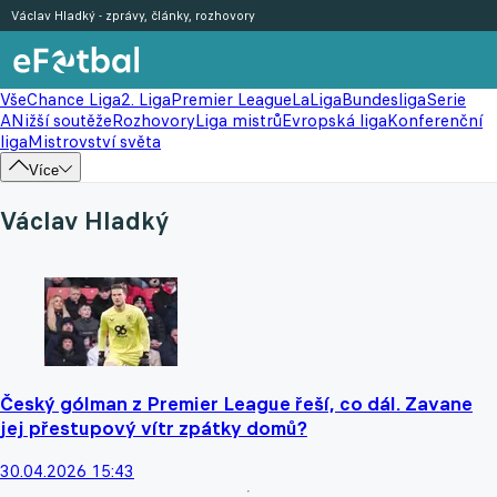
Václav Hladký - zprávy, články, rozhovory
Vše
Chance Liga
2. Liga
Premier League
LaLiga
Bundesliga
Serie
A
Nižší soutěže
Rozhovory
Liga mistrů
Evropská liga
Konferenční
liga
Mistrovství světa
Více
Václav Hladký
Český gólman z Premier League řeší, co dál. Zavane
jej přestupový vítr zpátky domů?
30.04.2026 15:43