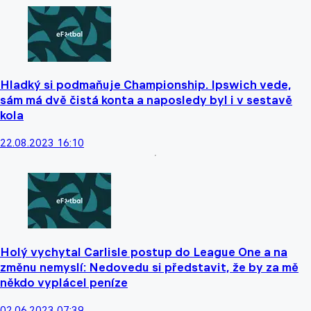
Hladký si podmaňuje Championship. Ipswich vede,
sám má dvě čistá konta a naposledy byl i v sestavě
kola
22.08.2023 16:10
Holý vychytal Carlisle postup do League One a na
změnu nemyslí: Nedovedu si představit, že by za mě
někdo vyplácel peníze
02.06.2023 07:39