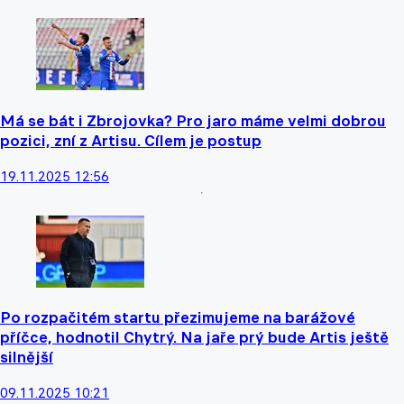
Má se bát i Zbrojovka? Pro jaro máme velmi dobrou
pozici, zní z Artisu. Cílem je postup
19.11.2025 12:56
Po rozpačitém startu přezimujeme na barážové
příčce, hodnotil Chytrý. Na jaře prý bude Artis ještě
silnější
09.11.2025 10:21