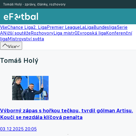
Tomáš Holý - zprávy, články, rozhovory
Vše
Chance Liga
2. Liga
Premier League
LaLiga
Bundesliga
Serie
A
Nižší soutěže
Rozhovory
Liga mistrů
Evropská liga
Konferenční
liga
Mistrovství světa
Více
Tomáš Holý
Výborný zápas s hořkou tečkou, tvrdil gólman Artisu.
Kouči se nezdála klíčová penalta
03.12.2025 20:05