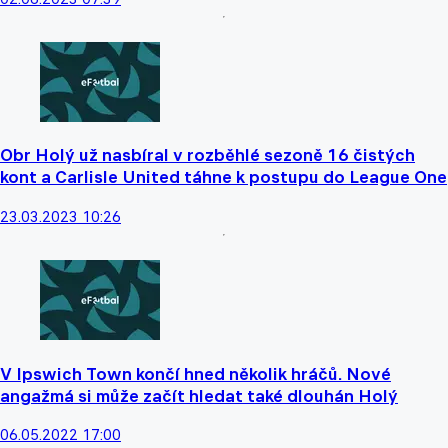
Obr Holý už nasbíral v rozběhlé sezoně 16 čistých
kont a Carlisle United táhne k postupu do League One
23.03.2023 10:26
V Ipswich Town končí hned několik hráčů. Nové
angažmá si může začít hledat také dlouhán Holý
06.05.2022 17:00