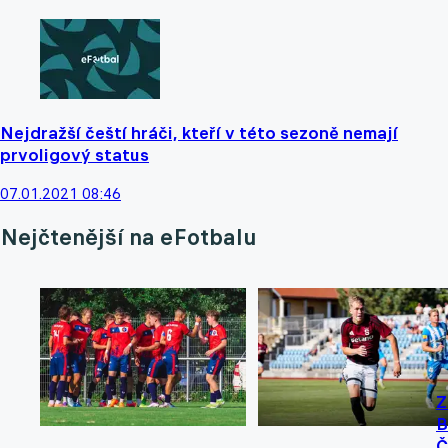
Nejdražší čeští hráči, kteří v této sezoně nemají
prvoligový status
07.01.2021 08:46
Nejčtenější na eFotbalu
Z
B
Č