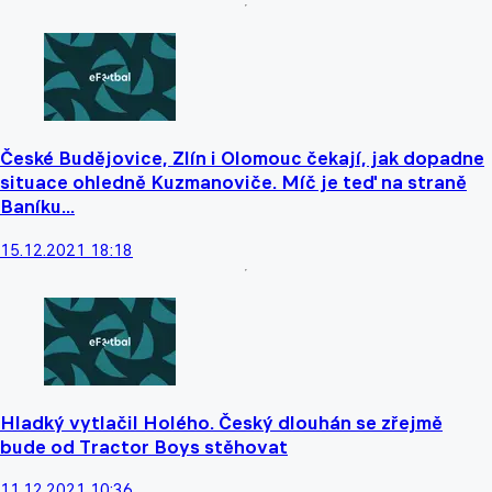
České Budějovice, Zlín i Olomouc čekají, jak dopadne
situace ohledně Kuzmanoviče. Míč je teď na straně
Baníku...
15.12.2021 18:18
Hladký vytlačil Holého. Český dlouhán se zřejmě
bude od Tractor Boys stěhovat
11.12.2021 10:36