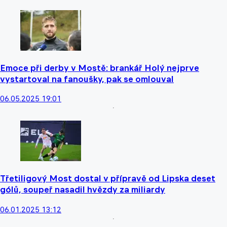
Emoce při derby v Mostě: brankář Holý nejprve
vystartoval na fanoušky, pak se omlouval
06.05.2025 19:01
Třetiligový Most dostal v přípravě od Lipska deset
gólů, soupeř nasadil hvězdy za miliardy
06.01.2025 13:12