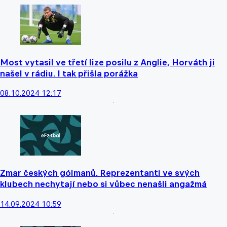
Most vytasil ve třetí lize posilu z Anglie, Horváth ji
našel v rádiu. I tak přišla porážka
08.10.2024 12:17
Zmar českých gólmanů. Reprezentanti ve svých
klubech nechytají nebo si vůbec nenašli angažmá
14.09.2024 10:59