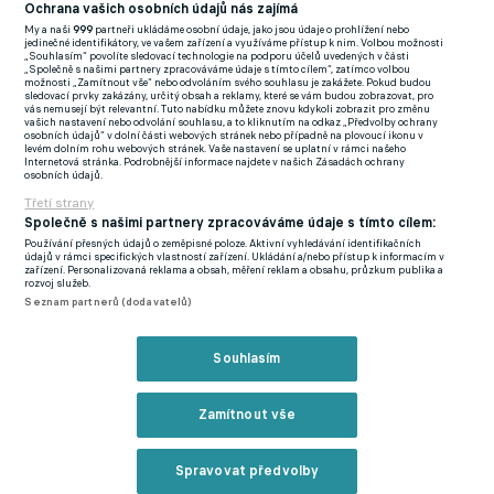
(EN)
Ochrana vašich osobních údajů nás zajímá
My a naši
999
partneři ukládáme osobní údaje, jako jsou údaje o prohlížení nebo
FlashFutbal (SK)
jedinečné identifikátory, ve vašem zařízení a využíváme přístup k nim. Volbou možnosti
„Souhlasím“ povolíte sledovací technologie na podporu účelů uvedených v části
„Společně s našimi partnery zpracováváme údaje s tímto cílem“, zatímco volbou
Tenisportal.cz
možnosti „Zamítnout vše“ nebo odvoláním svého souhlasu je zakážete. Pokud budou
sledovací prvky zakázány, určitý obsah a reklamy, které se vám budou zobrazovat, pro
Tenisové zprávy
vás nemusejí být relevantní. Tuto nabídku můžete znovu kdykoli zobrazit pro změnu
vašich nastavení nebo odvolání souhlasu, a to kliknutím na odkaz „Předvolby ochrany
na Livesportu
osobních údajů“ v dolní části webových stránek nebo případně na plovoucí ikonu v
levém dolním rohu webových stránek. Vaše nastavení se uplatní v rámci našeho
Internetová stránka. Podrobnější informace najdete v našich Zásadách ochrany
osobních údajů.
Třetí strany
Společně s našimi partnery zpracováváme údaje s tímto cílem:
Používání přesných údajů o zeměpisné poloze. Aktivní vyhledávání identifikačních
Podmínky užití
GDPR a žurnalistika
údajů v rámci specifických vlastností zařízení. Ukládání a/nebo přístup k informacím v
zařízení. Personalizovaná reklama a obsah, měření reklam a obsahu, průzkum publika a
Zásady ochrany osobních údajů
Doporučené stránky
rozvoj služeb.
Seznam partnerů (dodavatelů)
Třetí strany
Tiráž
Souhlasím
© eFotbal
2026
Zamítnout vše
Spravovat předvolby