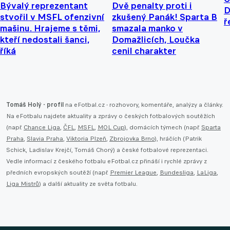
Bývalý reprezentant
Dvě penalty proti i
D
stvořil v MSFL ofenzivní
zkušený Panák! Sparta B
ř
mašinu. Hrajeme s těmi,
smazala manko v
kteří nedostali šanci,
Domažlicích, Loučka
říká
cenil charakter
Tomáš Holý - profil
na eFotbal.cz - rozhovory, komentáře, analýzy a články.
Na eFotbalu najdete aktuality a zprávy o českých fotbalových soutěžích
(např.
Chance Liga
,
ČFL
,
MSFL
,
MOL Cup
), domácích týmech (např.
Sparta
Praha
,
Slavia Praha
,
Viktoria Plzeň
,
Zbrojovka Brno
), hráčích (Patrik
Schick, Ladislav Krejčí, Tomáš Chorý) a české fotbalové reprezentaci.
Vedle informací z českého fotbalu eFotbal.cz přináší i rychlé zprávy z
předních evropských soutěží (např.
Premier League
,
Bundesliga
,
LaLiga
,
Liga Mistrů
) a další aktuality ze světa fotbalu.