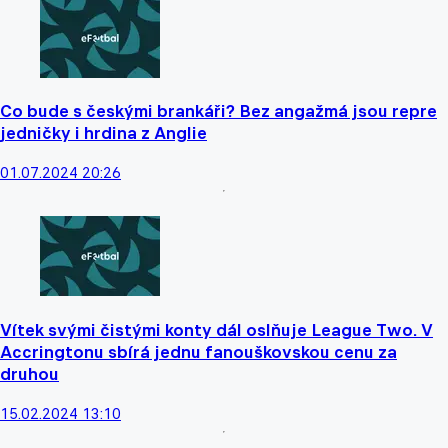
Co bude s českými brankáři? Bez angažmá jsou repre
jedničky i hrdina z Anglie
01.07.2024 20:26
Vítek svými čistými konty dál oslňuje League Two. V
Accringtonu sbírá jednu fanouškovskou cenu za
druhou
15.02.2024 13:10