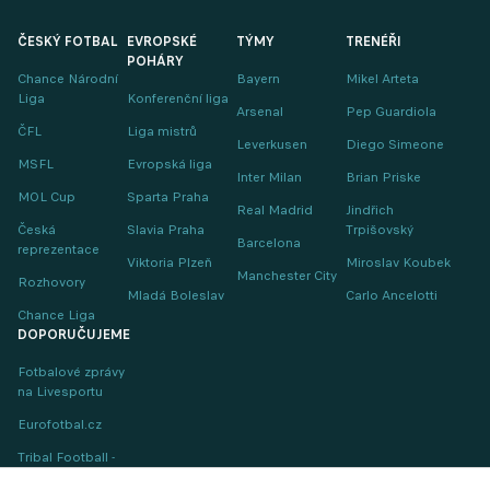
ČESKÝ FOTBAL
EVROPSKÉ
TÝMY
TRENÉŘI
POHÁRY
Chance Národní
Bayern
Mikel Arteta
Liga
Konferenční liga
Arsenal
Pep Guardiola
ČFL
Liga mistrů
Leverkusen
Diego Simeone
MSFL
Evropská liga
Inter Milan
Brian Priske
MOL Cup
Sparta Praha
Real Madrid
Jindřich
Česká
Slavia Praha
Trpišovský
Barcelona
reprezentace
Viktoria Plzeň
Miroslav Koubek
Manchester City
Rozhovory
Mladá Boleslav
Carlo Ancelotti
Chance Liga
DOPORUČUJEME
Fotbalové zprávy
na Livesportu
Eurofotbal.cz
Tribal Football -
Football News